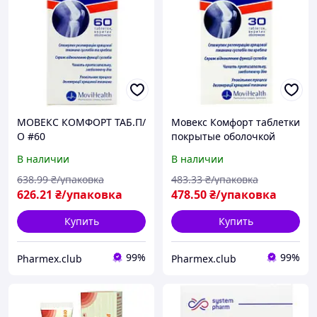
МОВЕКС КОМФОРТ ТАБ.П/
Мовекс Комфорт таблетки
О #60
покрытые оболочкой
№30, Alpex Pharma
В наличии
В наличии
638
.99
₴/упаковка
483
.33
₴/упаковка
626
.21
₴/упаковка
478
.50
₴/упаковка
Купить
Купить
99%
99%
Pharmex.club
Pharmex.club