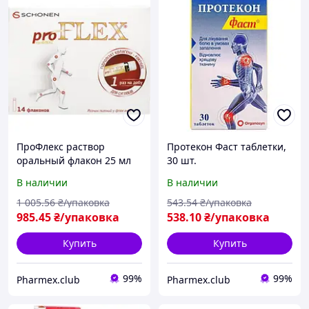
ПроФлекс раствор
Протекон Фаст таблетки,
оральный флакон 25 мл
30 шт.
№14, Gelita Health
В наличии
В наличии
1 005
.56
₴/упаковка
543
.54
₴/упаковка
985
.45
₴/упаковка
538
.10
₴/упаковка
Купить
Купить
99%
99%
Pharmex.club
Pharmex.club