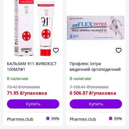
БАЛЬЗАМ 911 ЖИВОКІСТ
Профлекс Інтра
100МЛ#1
медичний ортопедичний
гель гіалуронату натрію
В наличии
В наличии
для ін'єкцій, 12 мг/мл, 2,5
мл
73
.42
₴/упаковка
7 150
.41
₴/упаковка
71
.95
₴/упаковка
6 506
.87
₴/упаковка
Купить
Купить
99%
99%
Pharmex.club
Pharmex.club