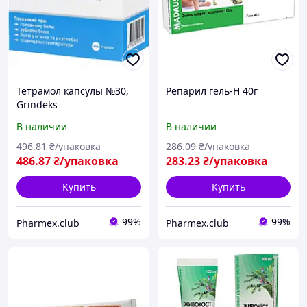
Тетрамол капсулы №30,
Репарил гель-H 40г
Grindeks
В наличии
В наличии
496
.81
₴/упаковка
286
.09
₴/упаковка
486
.87
₴/упаковка
283
.23
₴/упаковка
Купить
Купить
99%
99%
Pharmex.club
Pharmex.club