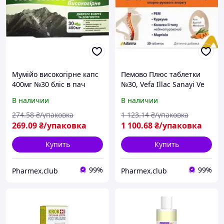
Мумійо високогірне капс
Пемово Плюс таблетки
400мг №30 бліс в пач
№30, Vefa Illac Sanayi Ve
Ticaret
В наличии
В наличии
274
.58
₴/упаковка
1 123
.14
₴/упаковка
269
.09
₴/упаковка
1 100
.68
₴/упаковка
Купить
Купить
99%
99%
Pharmex.club
Pharmex.club