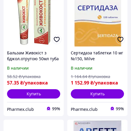
Бальзам Живокіст з
Сертидаза таблетки 10 мг
бджол.отрутою 50мл туба
№150, Milve
карт.уп
Pharmaceuticals
В наличии
В наличии
58
.52
₴/упаковка
1 164
.64
₴/упаковка
57
.35
₴/упаковка
1 152
.99
₴/упаковка
Купить
Купить
99%
99%
Pharmex.club
Pharmex.club