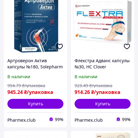
Артроверон Актив
Флекстра Адванс капсулы
капсулы №180, Solepharm
№30, HC Clover
В наличии
В наличии
954
.79
₴/упаковка
923
.49
₴/упаковка
945
.24
₴/упаковка
914
.26
₴/упаковка
Купить
Купить
99%
99%
Pharmex.club
Pharmex.club