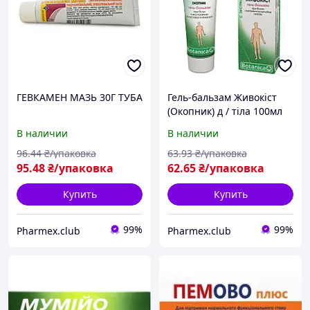
ГЕВКАМЕН МАЗЬ 30Г ТУБА
Гель-бальзам Живокіст
(Окопник) д / тіла 100мл
В наличии
В наличии
96
.44
₴/упаковка
63
.93
₴/упаковка
95
.48
₴/упаковка
62
.65
₴/упаковка
Купить
Купить
99%
99%
Pharmex.club
Pharmex.club