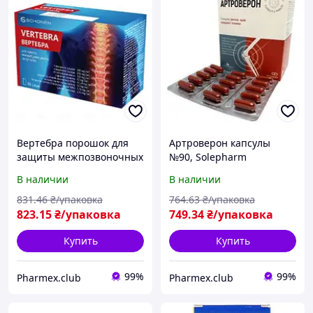
Вертебра порошок для
Артроверон капсулы
защиты межпозвоночных
№90, Solepharm
дисков и суставов саше
В наличии
В наличии
№30, Labo Phytophar
831
.46
₴/упаковка
764
.63
₴/упаковка
823
.15
₴/упаковка
749
.34
₴/упаковка
Купить
Купить
99%
99%
Pharmex.club
Pharmex.club