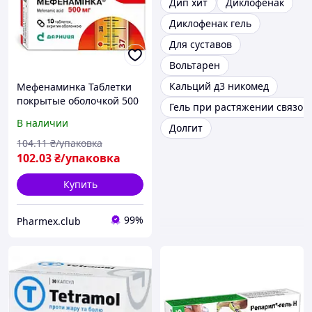
Дип хит
Диклофенак
Диклофенак гель
Для суставов
Вольтарен
Кальций д3 никомед
Мефенаминка Таблетки
покрытые оболочкой 500
Гель при растяжении связок
мг №10
В наличии
Долгит
104
.11
₴/упаковка
102
.03
₴/упаковка
Купить
99%
Pharmex.club