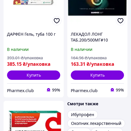
ДАРФЕН Гель, туба 100 г
ЛЕКАДОЛ ЛОНГ
ТАБ.200/500МГ#10
В наличии
В наличии
393
.01
₴/упаковка
164
.96
₴/упаковка
385
.15
₴/упаковка
163
.31
₴/упаковка
Купить
Купить
99%
99%
Pharmex.club
Pharmex.club
Смотри также
Ибупрофен
Окопник лекарственный