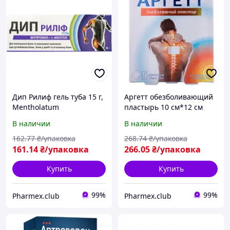
Дип Рилиф гель туба 15 г,
Аргетт обезболивающий
Mentholatum
пластырь 10 см*12 см
№5, Delta Medical
В наличии
В наличии
Promotions
162
.77
₴/упаковка
268
.74
₴/упаковка
161
.14
₴/упаковка
266
.05
₴/упаковка
Купить
Купить
99%
99%
Pharmex.club
Pharmex.club