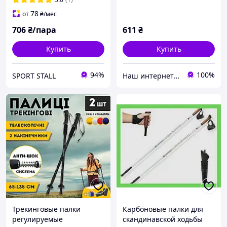
синие (6002)
78
от
₴
/мес
706
₴/пара
611
₴
Купить
Купить
94%
100%
SPORT STALL
Наш интернет-магазин: sportivnie-tovari.com.ua
Трекинговые палки
Карбоновые палки для
регулируемые
скандинавской ходьбы