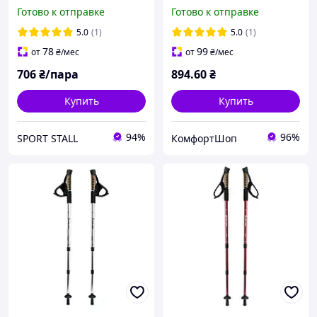
телескопические, палки
Adventuridge легкие для
Готово к отправке
Готово к отправке
спортивные
активного отдыха и
трехуровневые Hechpro
фитнеса 115 см
5.0
(1)
5.0
(1)
3924 черные
78
99
от
₴
/мес
от
₴
/мес
706
₴/пара
894
.60
₴
Купить
Купить
94%
96%
SPORT STALL
КомфортШоп