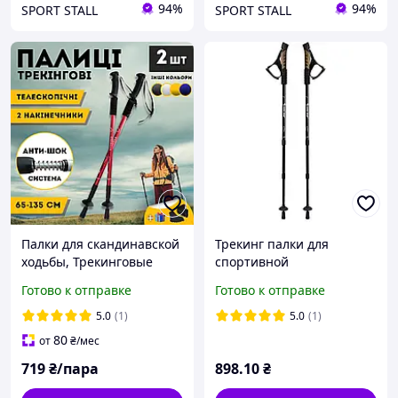
94%
94%
SPORT STALL
SPORT STALL
Палки для скандинавской
Трекинг палки для
ходьбы, Трекинговые
спортивной
палки для гор похода,
скандинавской ходьбы
Готово к отправке
Готово к отправке
Туристические палки
(Uolide, Black) палочки
Hechpro красные 3924-1
трекинговые
5.0
(1)
5.0
(1)
скандинавские
80
от
₴
/мес
719
₴/пара
898
.10
₴