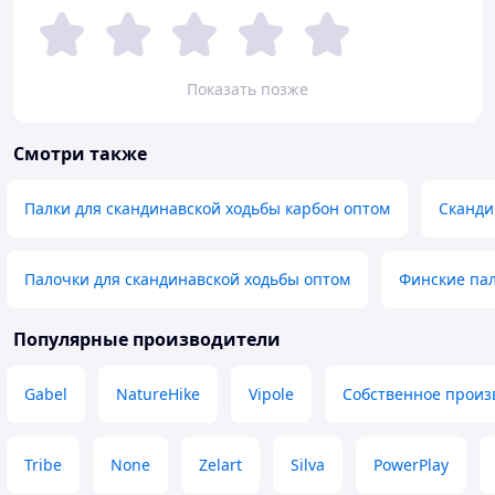
Показать позже
Смотри также
Палки для скандинавской ходьбы карбон оптом
Сканди
Палочки для скандинавской ходьбы оптом
Финские па
Популярные производители
Gabel
NatureHike
Vipole
Собственное произ
Tribe
None
Zelart
Silva
PowerPlay