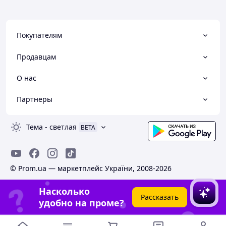
Покупателям
Продавцам
О нас
Партнеры
Тема
-
светлая
BETA
© Prom.ua — маркетплейс України, 2008-2026
Насколько
Рассказать
удобно на проме?