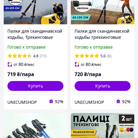
Палки для скандинавской
Палки для скандинавской
ходьбы, Трекинговые
ходьбы треккинговые
палки для гор похода,
палки для гор
Готово к отправке
Готово к отправке
Туристические палки
туристические для
Hechpro черные 3924-2
спортивной ходьбы
4.8
(11)
5.0
(6)
черные (6002)
80
80
от
₴
/мес
от
₴
/мес
719
₴/пара
720
₴/пара
Купить
Купить
92%
92%
UNICUMSHOP
UNICUMSHOP