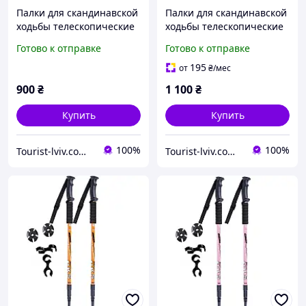
Палки для скандинавской
Палки для скандинавской
ходьбы телескопические
ходьбы телескопические
трекинговые трости
трекинговые трости
Готово к отправке
Готово к отправке
Fervor FOX 2 шт желтые
Fervor FOX 2 шт голубые
195
от
₴
/мес
900
₴
1 100
₴
Купить
Купить
100%
100%
Tourist-lviv.com.ua
Tourist-lviv.com.ua