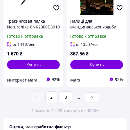
Трекинговая палка
Палиці для
Naturehike CNK2300DS010
скандинавської ходьби
(100 см) Желтая
PowerPlay 9104 Lykke 80-
Готово к отправке
Готово к отправке
135 см Black/Green (пара)
mars
141
135
от
₴
/мес
от
₴
/мес
1 670
₴
867
.56
₴
Купить
Купить
92%
92%
Интернет-магазин livelyshop
Mars
1
2
3
...
Показано 1 - 29 товаров из 4000+
Оцени, как сработал фильтр