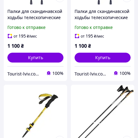
Палки для скандинавской
Палки для скандинавской
ходьбы телескопические
ходьбы телескопические
трекинговые трости
трекинговые трости
Готово к отправке
Готово к отправке
Fervor FOX 2 шт
Fervor FOX 2 шт розовые
оранжевые
195
195
от
₴
/мес
от
₴
/мес
1 100
₴
1 100
₴
Купить
Купить
100%
100%
Tourist-lviv.com.ua
Tourist-lviv.com.ua