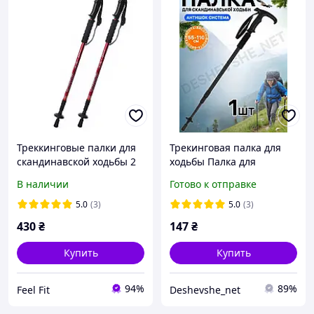
Треккинговые палки для
Трекинговая палка для
скандинавской ходьбы 2
ходьбы Палка для
шт. Feel Fit MS 2019-1-RD
спортивной ходьбы
В наличии
Готово к отправке
Красный
трекинга скандинавской
ходьбы Profi MS 2019-1
5.0
(3)
5.0
(3)
Energ
430
₴
147
₴
Купить
Купить
94%
89%
Feel Fit
Deshevshe_net