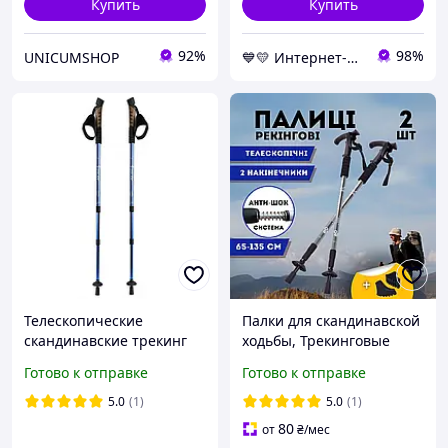
Купить
Купить
92%
98%
UNICUMSHOP
💙💛 Интернет-магазин Non-Stop 🎁％🚚 ⤵
Телескопические
Палки для скандинавской
скандинавские трекинг
ходьбы, Трекинговые
палки (Uolide, Blue) палки
палки для гор похода,
Готово к отправке
Готово к отправке
для скандинавской
Туристические палки
ходьбы трекинговые
Hechpro Серый (3924-2)
5.0
(1)
5.0
(1)
80
от
₴
/мес