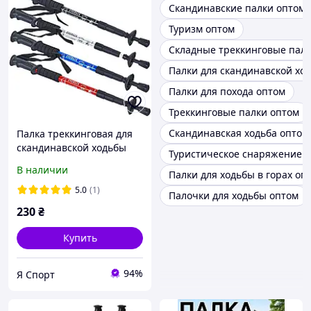
Скандинавские палки оптом
Туризм оптом
Складные треккинговые палк
Палки для скандинавской хо
Палки для похода оптом
Треккинговые палки оптом
Скандинавская ходьба оптом
Палка треккинговая для
скандинавской ходьбы
Туристическое снаряжение 
ENERGIA 65-135см цвета в
В наличии
Палки для ходьбы в горах оп
ассортименте
5.0
(1)
Палочки для ходьбы оптом
230
₴
Купить
94%
Я Спорт