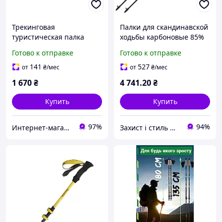
Трекинговая
Палки для скандинавской
туристическая палка
ходьбы карбоновые 85%
Naturehike CNK2300DS010
120 см Gabel X-5 Black с
Готово к отправке
Готово к отправке
(100 см) Желтая
наконечниками Dual
Spike
141
527
от
₴
/мес
от
₴
/мес
1 670
₴
4 741
.20
₴
Купить
Купить
97%
94%
Интернет-магазин Итакшоп
Захист і стиль — в одному магазині