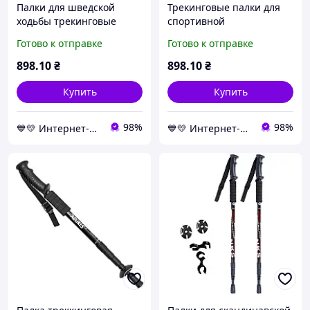
Палки для шведской
Трекинговые палки для
ходьбы трекинговые
спортивной
телескопические (Uolide,
скандинавской ходьбы
Готово к отправке
Готово к отправке
Silver) трекинг палки
(Uolide, Red)
скандинавские
скандинавские трекинг
898
.10
₴
898
.10
₴
палочки
Купить
Купить
98%
98%
💙💛 Интернет-магазин Non-Stop 🎁％🚚 ⤵
💙💛 Интернет-магазин Non-Stop 🎁％🚚 ⤵