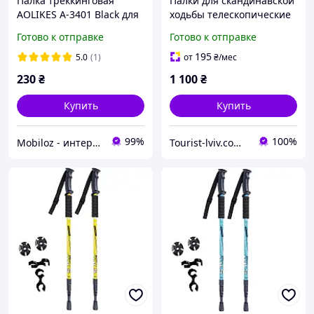
Палка треккинговая
Палки для скандинавской
AOLIKES A-3401 Black для
ходьбы телескопические
спортивной
трекинговые трости
Готово к отправке
Готово к отправке
скандинавской ходьбы
Fervor FOX 2 шт черные
1шт
195
5.0
(1)
от
₴
/мес
230
₴
1 100
₴
Купить
Купить
99%
100%
Mobiloz - интернет-магазин Мобилоз
Tourist-lviv.com.ua