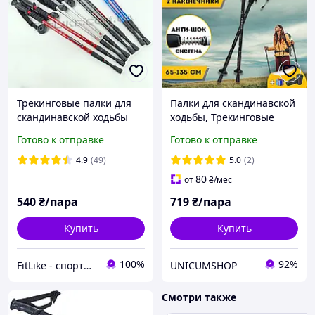
Трекинговые палки для
Палки для скандинавской
скандинавской ходьбы
ходьбы, Трекинговые
Aluminum Stick Anti Shock
палки для гор похода,
Готово к отправке
Готово к отправке
скандинавские палки
Туристические палки
антишок
Hechpro черные 3924
4.9
(49)
5.0
(2)
80
от
₴
/мес
540
₴/пара
719
₴/пара
Купить
Купить
100%
92%
FitLike - спортивний інтернет-магазин
UNICUMSHOP
Смотри также