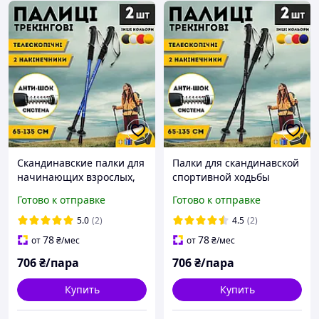
Скандинавские палки для
Палки для скандинавской
начинающих взрослых,
спортивной ходьбы
финские палки для
пожилых, Трекинговые
Готово к отправке
Готово к отправке
нордической ходьбы
палки для альпинизма
Hechpro 3924 синие
Hechpro 3924 черные
5.0
(2)
4.5
(2)
78
78
от
₴
/мес
от
₴
/мес
706
₴/пара
706
₴/пара
Купить
Купить