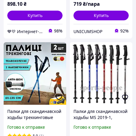
898
.10
₴
719
₴/пара
Купить
Купить
98%
92%
💙💛 Интернет-магазин Non-Stop 🎁％🚚 ⤵
UNICUMSHOP
Палки для скандинавской
Палки для скандинавской
ходьбы треккинговые
ходьбы MS 2019-1,
палки для гор
телескопические, (65-
Готово к отправке
Готово к отправке
туристические для
135см), 2шт., разн. цвета
спортивной ходьбы
5.0
(1)