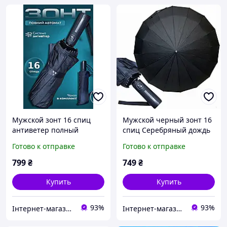
Мужской зонт 16 спиц
Мужской черный зонт 16
антиветер полный
спиц Серебряный дождь
автомат прочный
антиветер полный
Готово к отправке
Готово к отправке
складной с куполом
автомат прочный
Серебряный дождь
складной с куполом от
799
₴
749
₴
черный (CD24-1600) top
дождя top
Купить
Купить
93%
93%
Інтернет-магазин Твій Вибір
Інтернет-магазин Твій Вибір