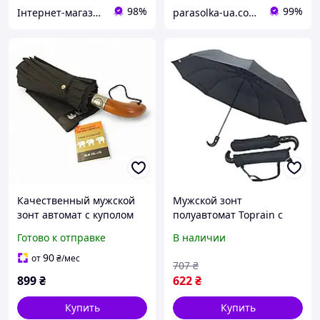
98%
99%
Інтернет-магазин Sport Year
parasolka-ua.com.ua
Качественный мужской
Мужской зонт
зонт автомат с куполом
полуавтомат Toprain с
104 см от THREE
куполом 118 см на 10
Готово к отправке
В наличии
ELEPHANTS на 16 спиц
спиц #09011
Антишторм
90
от
₴
/мес
707
₴
899
₴
622
₴
Купить
Купить