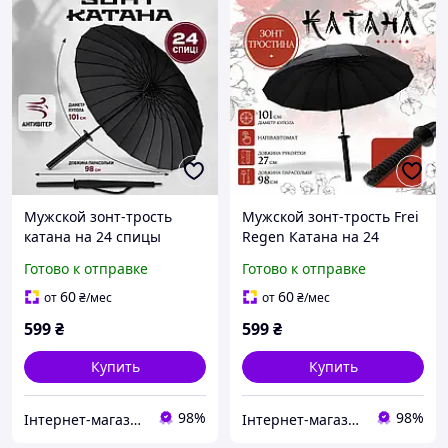
Мужской зонт-трость
Мужской зонт-трость Frei
катана на 24 спицы
Regen Катана на 24
черного цвета антиветер
спицы черного цвета
Готово к отправке
Готово к отправке
с удобной ручкой с
антиветер с удобной
куполом прочный от
ручкой с куполом от
60
60
от
₴
/мес
от
₴
/мес
дождя
дождя (5007 SY)
599
₴
599
₴
Купить
Купить
98%
98%
Інтернет-магазин Sport Year
Інтернет-магазин Sport Year