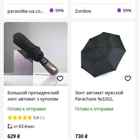
99%
99%
parasolka-ua.com.ua
Zontkov
Большой президенский
Зонт автомат мужской
зонт автомат з куполом
Parachase №3202,
120 см, однотонный зонт
большой купол с
Готово к отправке
Готово к отправке
автомат Frei Regen,
ветровым клапаном, на 8
мужской зонт антиветер
спиц, прямая ручка,
5.0
(1)
Черный
63
от
₴
/мес
629
₴
730
₴