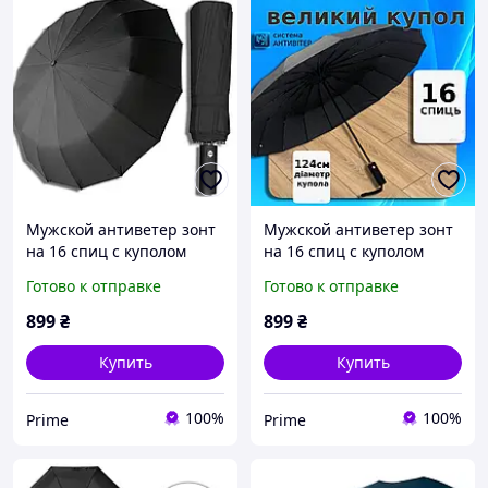
Мужской антиветер зонт
Мужской антиветер зонт
на 16 спиц с куполом
на 16 спиц с куполом
усиленным каркасом
усиленным прочным
Готово к отправке
Готово к отправке
качественный прочный
каркасом зонтик
зонт антишторм автомат
антишторм автомат от
899
₴
899
₴
черный от дождя prime
Frei Regen черный (2719)
prime
Купить
Купить
100%
100%
Prime
Prime