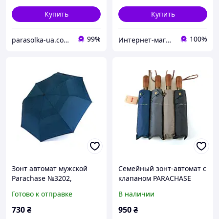
Купить
Купить
99%
100%
parasolka-ua.com.ua
Интернет-магазин "Дешевле Нет"
Зонт автомат мужской
Семейный зонт-автомат с
Parachase №3202,
клапаном PARACHASE
большой купол с
Большой купол 10спиц
Готово к отправке
В наличии
ветровым клапаном, на 8
спиц, прямая ручка,
730
₴
950
₴
Синий