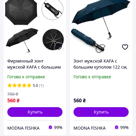
Фирменный зонт
Зонт мужской KAFA с
мужской KAFA с большим
большим куполом 122 см,
куполом 122 см, автомат,
автомат, антиветер,
Готово к отправке
Готово к отправке
антиветер, черный
темно-синий (fb)
5.0
(1)
700
₴
560
₴
560
₴
Купить
Купить
99%
99%
MODNA FISHKA
MODNA FISHKA