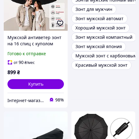
Зонт для мужчин
Зонт мужской автомат
Хороший мужской зонт
Зонт мужской компактный
Мужской антиветер зонт
на 16 спиц с куполом
Зонт мужской япония
усиленным прочным
Готово к отправке
Мужской зонт с карбоновым
каркасом зонтик
антишторм автомат от
90
от
₴
/мес
Красивый мужской зонт
Frei Regen черный (2719)
899
₴
Купить
98%
Інтернет-магазин Sport Year