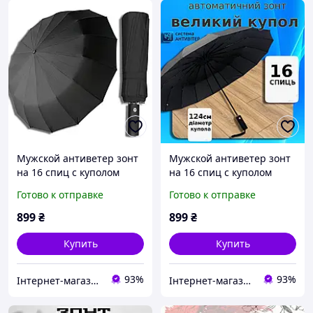
Мужской антиветер зонт
Мужской антиветер зонт
на 16 спиц с куполом
на 16 спиц с куполом
усиленным каркасом
усиленным прочным
Готово к отправке
Готово к отправке
качественный прочный
каркасом зонтик
зонт антишторм автомат
антишторм автомат от
899
₴
899
₴
черный от дождя
Frei Regen черный (2719)
Купить
Купить
93%
93%
Інтернет-магазин Твій Вибір
Інтернет-магазин Твій Вибір