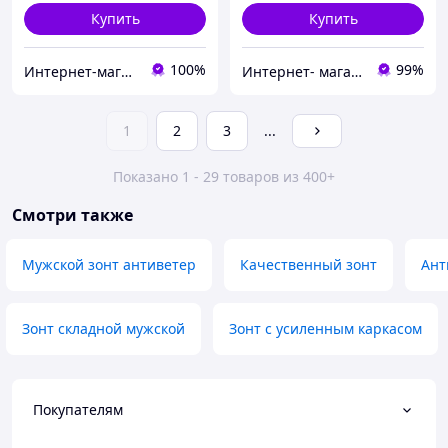
Купить
Купить
100%
99%
Интернет-магазин "Дешевле Нет"
Интернет- магазин "TopMir" качественная детская обувь для всех
1
2
3
...
Показано 1 - 29 товаров из 400+
Смотри также
Мужской зонт антиветер
Качественный зонт
Ант
Зонт складной мужской
Зонт с усиленным каркасом
Покупателям