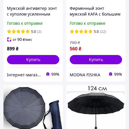
Мужской антиветер зонт
Фирменный зонт
с куполом усиленным
мужской KAFA с большим
прочным каркасом
куполом 122 см, автомат,
Готово к отправке
Готово к отправке
зонтик антишторм
антиветер, черный
автомат складной от Frei
5.0
(2)
5.0
(22)
Regen черный (2719)
90
от
₴
/мес
700
₴
899
₴
560
₴
Купить
Купить
99%
99%
Інтернет-магазин Real-Market
MODNA FISHKA