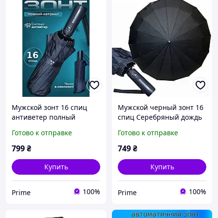
Мужской зонт 16 спиц
Мужской черный зонт 16
антиветер полный
спиц Серебряный дождь
автомат прочный
антиветер полный
Готово к отправке
Готово к отправке
складной с куполом
автомат прочный
Серебряный дождь
складной с куполом от
799
₴
749
₴
черный (CD24-1600)
дождя prime
prime
Купить
Купить
100%
100%
Prime
Prime