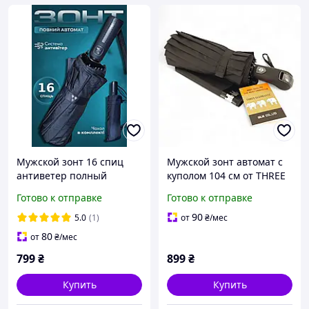
Мужской зонт 16 спиц
Мужской зонт автомат с
антиветер полный
куполом 104 см от THREE
автомат прочный
ELEPHANTS на 16 спиц
Готово к отправке
Готово к отправке
складной с куполом
Антишторм
Серебряный дождь
90
5.0
(1)
от
₴
/мес
черный (CD24-1600)
80
от
₴
/мес
799
₴
899
₴
Купить
Купить