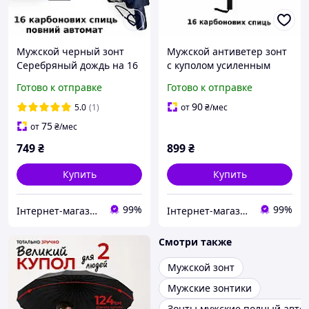
Мужской черный зонт
Мужской антиветер зонт
Серебряный дождь на 16
с куполом усиленным
спиц антиветер полный
каркасом качественный
Готово к отправке
Готово к отправке
автомат прочный
прочный зонты
складной с куполом от
антишторм автомат
90
5.0
(1)
от
₴
/мес
дождя real
складные черные от
75
от
₴
/мес
дождя
749
₴
899
₴
Купить
Купить
99%
99%
Інтернет-магазин Real-Market
Інтернет-магазин Real-Market
Смотри также
Мужской зонт
Мужские зонтики
Зонты мужские полный авто