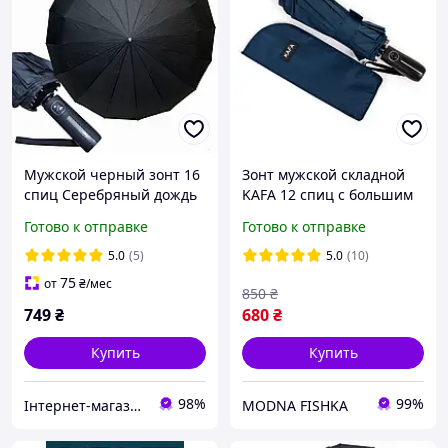
Мужской черный зонт 16
Зонт мужской складной
спиц Серебряный дождь
KAFA 12 спиц с большим
антиветер полный
куполом, полный автомат,
Готово к отправке
Готово к отправке
автомат прочный
система антиветер,
складной с куполом от
синий (3260)
5.0
(5)
5.0
(10)
дождя
75
от
₴
/мес
850
₴
749
₴
680
₴
Купить
Купить
98%
99%
Інтернет-магазин Sport Year
MODNA FISHKA