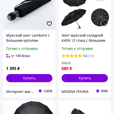
Мужской зонт Lamberti с
Зонт мужской складной
большим куполом
KAFA 12 спиц с большим
(полный автомат) арт.
куполом, полный автомат,
Готово к отправке
Готово к отправке
73750
система антиветер,
черный (3260)
140
от
₴
/мес
5.0
(12)
850
₴
1 395
₴
680
₴
Купить
Купить
100%
99%
Интернет-магазин зонтов. Зонты Zest. Зонты Trust. Зонты Doppler. Зонты Pierre Cardin.
MODNA FISHKA