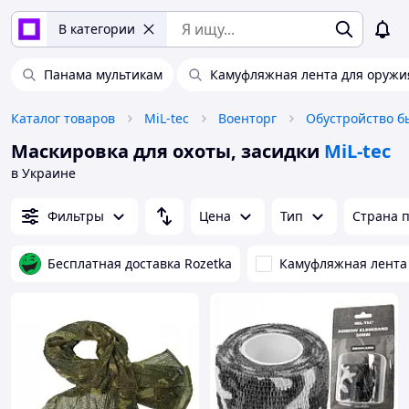
В категории
Панама мультикам
Камуфляжная лента для оружи
Каталог товаров
MiL-tec
Военторг
Обустройство б
Маскировка для охоты, засидки
MiL-tec
в Украине
Фильтры
Цена
Тип
Страна 
Бесплатная доставка Rozetka
Камуфляжная лента