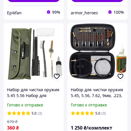
99%
100%
Epikfan
armor_heroes
Набор для чистки оружия
Набор для чистки оружия
5.45 5.56 Набор для
5.45, 5.56, 7.62, 9мм, .223,
чистки оружей Mil-Tec TP
.308, .45 и 12 калибр +
Готово к отправке
Готово к отправке
Масло оружейное
5.0
(3)
5.0
(3)
670
₴
360
₴
1 250
₴/комплект