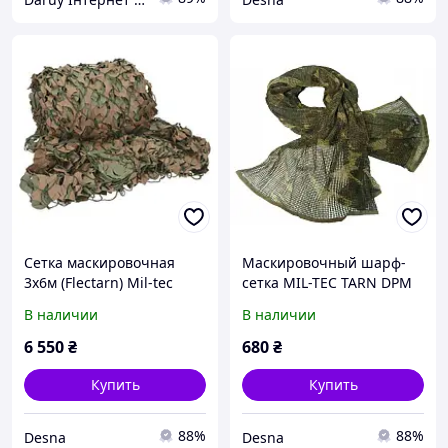
Сетка маскировочная
Маскировочный шарф-
3x6м (Flectarn) Mil-tec
сетка MIL-TEC TARN DPM
14466021
12625064
В наличии
В наличии
6 550
₴
680
₴
Купить
Купить
88%
88%
Desna
Desna