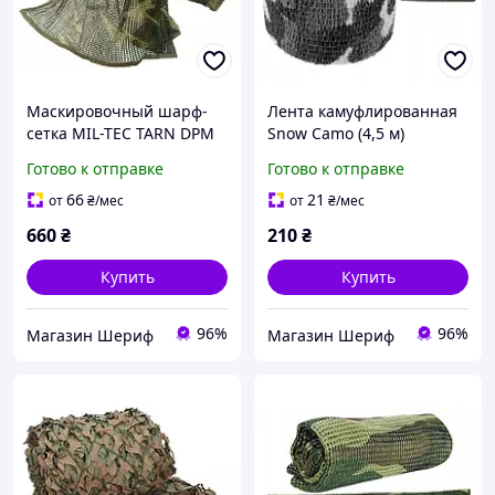
Маскировочный шарф-
Лента камуфлированная
сетка MIL-TEC TARN DPM
Snow Camo (4,5 м)
12625064
15933052
Готово к отправке
Готово к отправке
66
21
от
₴
/мес
от
₴
/мес
660
₴
210
₴
Купить
Купить
96%
96%
Магазин Шериф
Магазин Шериф