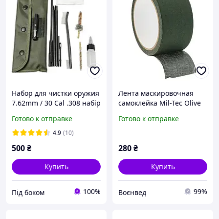
Набор для чистки оружия
Лента маскировочная
7.62mm / 30 Cal .308 набір
самоклейка Mil-Tec Olive
для чистки зброї Mil-Tec
10 м 15934001
Готово к отправке
Готово к отправке
для чистки оружия и
ухода AK чистка автомата
4.9
(10)
500
₴
280
₴
Купить
Купить
100%
99%
Під боком
Воєнвед