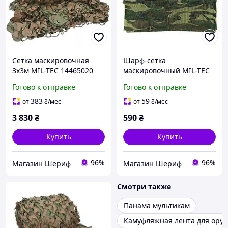
Сетка маскировочная
Шарф-сетка
3х3м MIL-TEC 14465020
маскировочный MIL-TEC
Woodland 12625020
Готово к отправке
Готово к отправке
383
59
от
₴
/мес
от
₴
/мес
3 830
₴
590
₴
Купить
Купить
96%
96%
Магазин Шериф
Магазин Шериф
Смотри также
Панама мультикам
Камуфляжная лента для ору