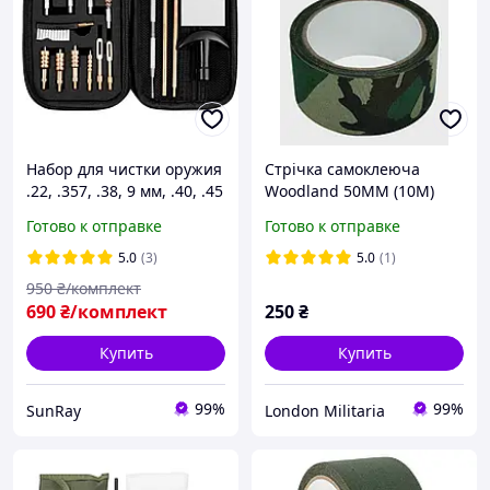
Набор для чистки оружия
Стрічка самоклеюча
.22, .357, .38, 9 мм, .40, .45
Woodland 50MM (10M)
в кейсе GK-37
Mil-Tec, Німеччина
Готово к отправке
Готово к отправке
5.0
(3)
5.0
(1)
950
₴/комплект
690
₴/комплект
250
₴
Купить
Купить
99%
99%
SunRay
London Militaria