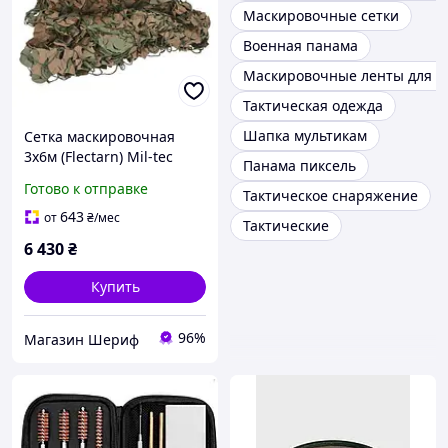
Маскировочные сетки
Военная панама
Маскировочные ленты для о
Тактическая одежда
Шапка мультикам
Сетка маскировочная
3x6м (Flectarn) Mil-tec
Панама пиксель
14466021
Готово к отправке
Тактическое снаряжение
643
от
₴
/мес
Тактические
6 430
₴
Купить
96%
Магазин Шериф