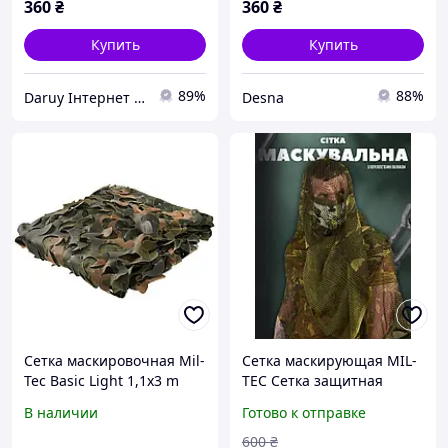
360
₴
360
₴
Купить
Купить
89%
88%
Daruy Інтернет Магазин "Туристичне спорядження"
Desna
Сетка маскировочная Mil-
Сетка маскирующая MIL-
Tec Basic Light 1,1x3 m
TEC Сетка защитная
Flecktarn
антимоскитная
В наличии
Готово к отправке
600
₴