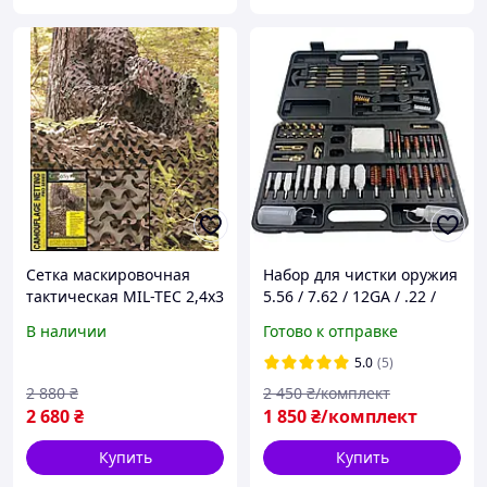
Сетка маскировочная
Набор для чистки оружия
тактическая MIL-TEC 2,4х3
5.56 / 7.62 / 12GA / .22 /
м камуфляж (14470020)
.30 / .45 с латунными
В наличии
Готово к отправке
насадками под разные
калибры
5.0
(5)
2 880
₴
2 450
₴/комплект
2 680
₴
1 850
₴/комплект
Купить
Купить