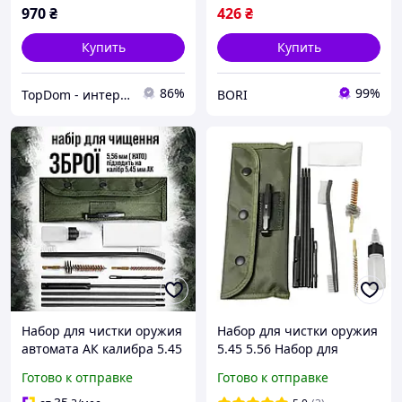
970
₴
426
₴
Купить
Купить
86%
99%
TopDom - интернет магазин топовых товаров для дома и офиса
BORI
Набор для чистки оружия
Набор для чистки оружия
автомата АК калибра 5.45
5.45 5.56 Набор для
мм и 5.56 мм НАТО Mil-tec
чистки оружей Mil-Tec TX
Готово к отправке
Готово к отправке
полевой универсальный