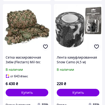
Сетка маскировочная
Лента камуфлированная
3x6м (Flectarn) Mil-tec
Snow Camo (4,5 м)
14466021
15933052
В наличии
В наличии
643
от
₴
/мес
6 430
₴
220
₴
Купить
Купить
89%
88%
Daruy Інтернет Магазин "Туристичне спорядження"
Desna