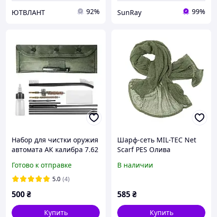
92%
99%
ЮТВЛАНТ
SunRay
Набор для чистки оружия
Шарф-сеть MIL-TEC Net
автомата АК калибра 7.62
Scarf PES Олива
mm 30 Cal .308 НАТО Mil-
Снайперский,
Готово к отправке
В наличии
tec Полевой уход за
Камуфляжный
оружием Компактный
5.0
(4)
500
₴
585
₴
Купить
Купить