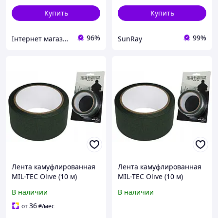
Купить
Купить
96%
99%
Інтернет магазин "ТактікПро"
SunRay
Лента камуфлированная
Лента камуфлированная
MIL-TEC Olive (10 м)
MIL-TEC Olive (10 м)
15934001
15934001
В наличии
В наличии
36
от
₴
/мес