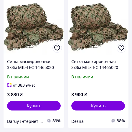
Сетка маскировочная
Сетка маскировочная
3х3м MIL-TEC 14465020
3х3м MIL-TEC 14465020
В наличии
В наличии
383
от
₴
/мес
3 830
₴
3 900
₴
Купить
Купить
89%
88%
Daruy Інтернет Магазин "Туристичне спорядження"
Desna