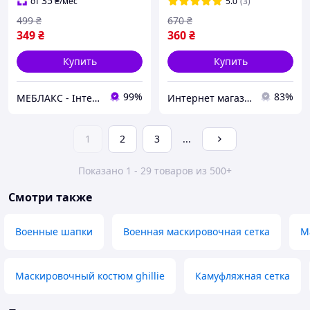
комплект
35
от
₴
/мес
5.0
(3)
принадлежностей мил
499
₴
670
₴
тек
349
₴
360
₴
Купить
Купить
99%
83%
МЕБЛАКС - Інтернет- магазин меблів
Интернет магазин " TrendyBox "
1
2
3
...
Показано 1 - 29 товаров из 500+
Смотри также
Военные шапки
Военная маскировочная сетка
М
Маскировочный костюм ghillie
Камуфляжная сетка