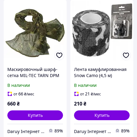
Маскировочный шарф-
Лента камуфлированная
сетка MIL-TEC TARN DPM
Snow Camo (4,5 м)
12625064
15933052
В наличии
В наличии
66
21
от
₴
/мес
от
₴
/мес
660
₴
210
₴
Купить
Купить
89%
89%
Daruy Інтернет Магазин "Туристичне спорядження"
Daruy Інтернет Магазин "Туристичне спорядження"