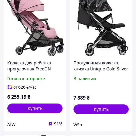
Коляска для ребенка
Прогулочная коляска
прогулочная FreeON
книжка Unique Gold Silver
RENO dusty pink
вес 6 кг автоматное
Готово к отправке
В наличии
складывание
626
от
₴
/мес
6 255
.19
₴
7 889
₴
Купить
Купить
91%
AIW
ViSo