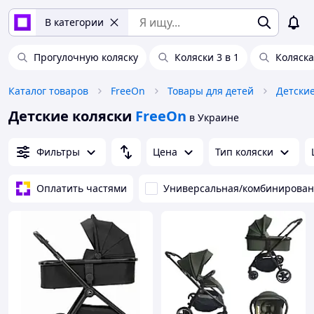
В категории
Прогулочную коляску
Коляски 3 в 1
Коляска
Каталог товаров
FreeOn
Товары для детей
Детские
Детские коляски
FreeOn
в Украине
Фильтры
Цена
Тип коляски
Оплатить частями
Универсальная/комбинирова