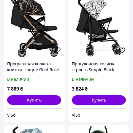
Прогулочная коляска
Прогулочная коляска
книжка Unique Gold Rose
ттрость Simple Black-
вес 6 кг автоматное
White
В наличии
В наличии
складывание
7 889
₴
3 824
₴
Купить
Купить
ViSo
ViSo