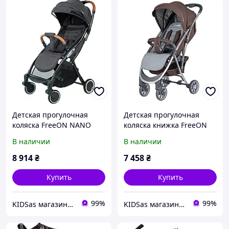
Детская прогулочная
Детская прогулочная
коляска FreeON NANO
коляска книжка FreeON
Black книжка Нагрузка
LUX Brown компактная,
В наличии
В наличии
22кг алюминиевая рама
удобная, элегантная
8 914
₴
7 458
₴
Купить
Купить
99%
99%
KIDSas магазин-діскаунт дитячих товарів
KIDSas магазин-діскаунт дитячих товарів