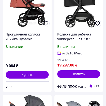
Прогулочная коляска
Коляска для ребенка
книжка Dynamic
универсальная 3 в 1
автоскладывающаяся
FreeON Zack, black
В наличии
В наличии
3216
от
₴
/мес
19 492
₴
19 297
.08
₴
9 084
₴
Купить
Купить
91%
ФИЛИППОК магазин игрушек, товаров для детей та мам
ViSo