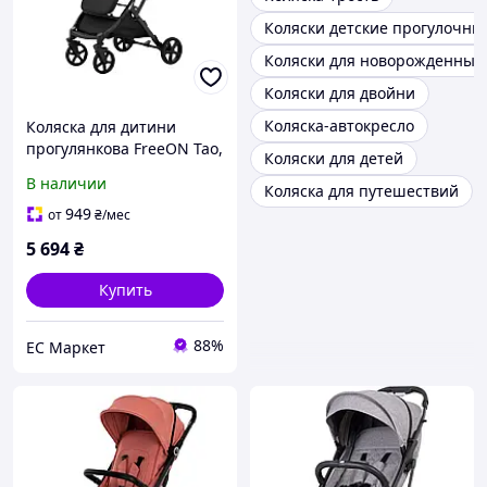
Коляски детские прогулочны
Коляски для новорожденных
Коляски для двойни
Коляска-автокресло
Коляска для дитини
прогулянкова FreeON Tao,
Коляски для детей
yellow
В наличии
Коляска для путешествий
949
от
₴
/мес
5 694
₴
Купить
88%
EC Маркет