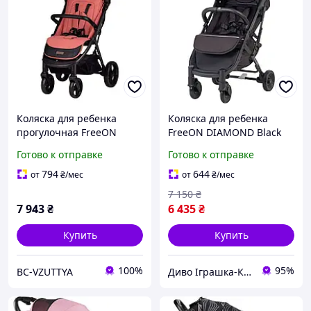
Коляска для ребенка
Коляска для ребенка
прогулочная FreeON
FreeON DIAMOND Black
Dynamic, pink
Готово к отправке
Готово к отправке
794
644
от
₴
/мес
от
₴
/мес
7 150
₴
7 943
₴
6 435
₴
Купить
Купить
100%
95%
BC-VZUTTYA
Диво Іграшка-Канцтовари