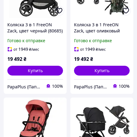
Коляска 3 в 1 FreeON
Коляска 3 в 1 FreeON
Zack, цвет черный (80685)
Zack, цвет оливковый
(81972)
Готово к отправке
Готово к отправке
1949
1949
от
₴
/мес
от
₴
/мес
19 492
₴
19 492
₴
Купить
Купить
100%
100%
PapaPlus (Папа Плюс)
PapaPlus (Папа Плюс)