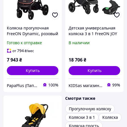
Коляска прогулочная
Детская универсальная
FreeON Dynamic, розовый
коляска 3 в 1 FreeON JOY
(82597)
PLUS black черная
Готово к отправке
В наличии
автокресло переноска в
комплекте
794
от
₴
/мес
7 943
₴
18 706
₴
Купить
Купить
100%
99%
PapaPlus (Папа Плюс)
KIDSas магазин-діскаунт дитячих товарів
Смотри также
Прогулочную коляску
Коляски 3 в 1
Коляска
Коляска-трость