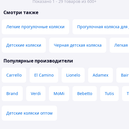
Показано 1 - 29 товаров из 600+
Смотри также
Легкие прогулочные коляски
Прогулочная коляска для
Детсккие коляски
Черная детская коляска
Легкая
Популярные производители
Carrello
El Camino
Lionelo
Adamex
Bair
Brand
Verdi
MoMi
Bebetto
Tutis
T
Детские коляски оптом