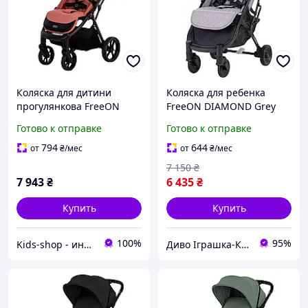
Коляска для дитини
Коляска для ребенка
прогулянкова FreeON
FreeON DIAMOND Grey
Dynamic, pink
Готово к отправке
Готово к отправке
794
644
от
₴
/мес
от
₴
/мес
7 150
₴
7 943
₴
6 435
₴
Купить
Купить
100%
95%
Kids-shop - интернет магазин детских товаров
Диво Іграшка-Канцтовари