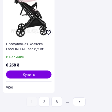
Прогулочная коляска
FreeON TAO вес 6,5 кг
розовая
В наличии
6 268
₴
Купить
ViSo
1
2
3
...