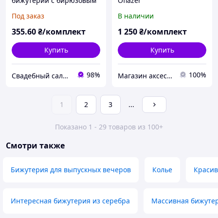
бижутерии с бирюзовым
Oflazer
камнем (Рас-Г-02)
Под заказ
В наличии
355
.60
₴/комплект
1 250
₴/комплект
Купить
Купить
98%
100%
Свадебный салон "ПРИНЦЕССА"
Магазин аксессуаров Silver Taurus.
1
2
3
...
Показано 1 - 29 товаров из 100+
Смотри также
Бижутерия для выпускных вечеров
Колье
Красив
Интересная бижутерия из серебра
Массивная бижуте