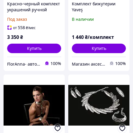
Красно-черный комплект
Комплект бижутерии
украшений ручной
Yaveş
работы "Кармен" заколка,
Под заказ
В наличии
серьги и браслет
558
от
₴
/мес
3 350
₴
1 440
₴/комплект
Купить
Купить
100%
100%
FlorAnna- авторские украшения ручной работы с цветами из полимерной глины decoclay.
Магазин аксессуаров Silver Taurus.