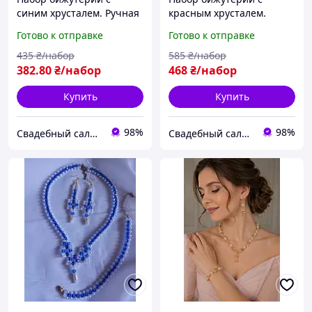
синим хрусталем. Ручная
красным хрусталем.
работа
Ручная работа
Готово к отправке
Готово к отправке
435
₴/набор
585
₴/набор
382
.80
₴/набор
468
₴/набор
Купить
Купить
98%
98%
Свадебный салон "ПРИНЦЕССА"
Свадебный салон "ПРИНЦЕССА"