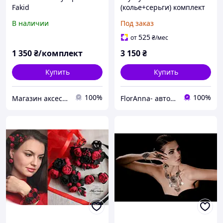
Fakid
(колье+серьги) комплект
украшений из
В наличии
Под заказ
полимерной глины.
Подарок девушке
525
от
₴
/мес
1 350
₴/комплект
3 150
₴
Купить
Купить
100%
100%
Магазин аксессуаров Silver Taurus.
FlorAnna- авторские украшения ручной работы с цветами из полимерной глины decoclay.