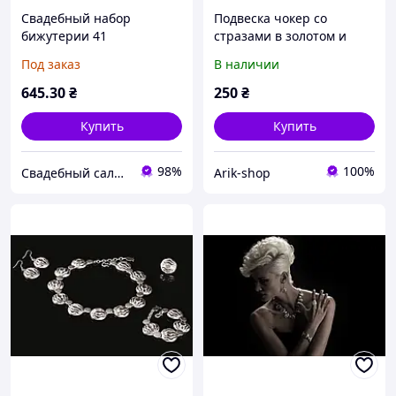
Свадебный набор
Подвеска чокер со
бижутерии 41
стразами в золотом и
серебряном цвете
Под заказ
В наличии
645
.30
₴
250
₴
Купить
Купить
98%
100%
Свадебный салон "ПРИНЦЕССА"
Arik-shop