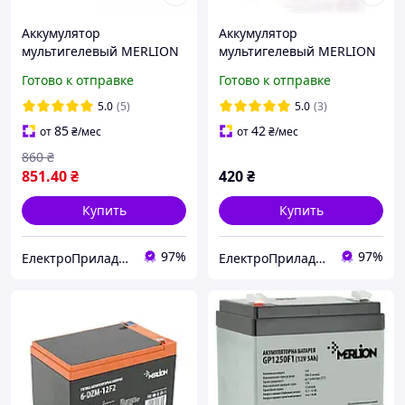
Аккумулятор
Аккумулятор
мультигелевый MERLION
мультигелевый MERLION
GP1290F2B 12V 9 Ah AGM
GP1245F1 12V 4.5 Ah AGM
Готово к отправке
Готово к отправке
(батарея для ИБП)
(батарея для ИБП)
5.0
(5)
5.0
(3)
85
42
от
₴
/мес
от
₴
/мес
860
₴
851
.40
₴
420
₴
Купить
Купить
97%
97%
ЕлектроПриладТехСервіс
ЕлектроПриладТехСервіс