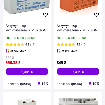
Аккумулятор
Аккумулятор
мультигелевый MERLION
мультигелевый MERLION
GP1270F2 12V 7 Ah AGM
12V 9 Ah PREMIUM
Готово к отправке
Готово к отправке
(батарея для ИБП)
GP1290F2 AGM (батарея
для ИБП)
4.8
(19)
4.9
(15)
56
84
от
₴
/мес
от
₴
/мес
562
₴
556
.38
₴
845
₴
Купить
Купить
97%
97%
ЕлектроПриладТехСервіс
ЕлектроПриладТехСервіс