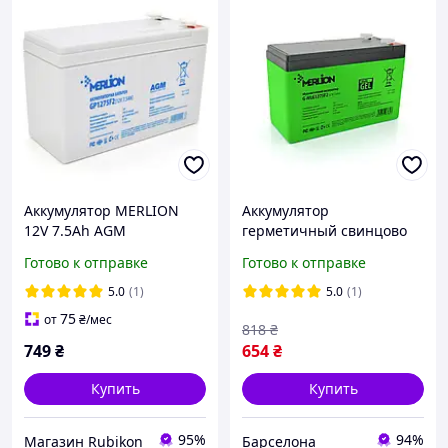
Аккумулятор MERLION
Аккумулятор
12V 7.5Ah AGM
герметичный свинцово
кислотный Merlion g
Готово к отправке
Готово к отправке
mlg1275f2 12 v 75 ah
150x65x95 100 2.075 kg
5.0
(1)
5.0
(1)
green q10
75
от
₴
/мес
818
₴
749
₴
654
₴
Купить
Купить
95%
94%
Магазин Rubikon
Барселона