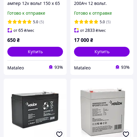
ампер 12v вольт 150 x 65
200Ач 12 вольт.
x 95 (100) , 2.1kg MERLION
Аккумуляторная батарея
Готово к отправке
Готово к отправке
GL1270F2
12 V 200 Ah MERLION
GL122000M8
5.0
(5)
5.0
(5)
65
2833
от
₴
/мес
от
₴
/мес
650
₴
17 000
₴
Купить
Купить
93%
93%
Mataleo
Mataleo