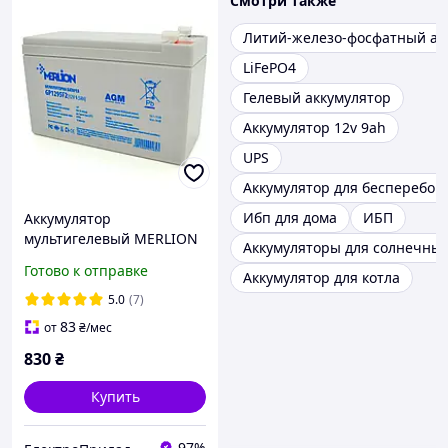
Смотри также
Литий-железо-фосфатный ак
LiFePO4
Гелевый аккумулятор
Аккумулятор 12v 9ah
UPS
Аккумулятор для бесперебой
Ибп для дома
ИБП
Аккумулятор
мультигелевый MERLION
Аккумуляторы для солнечных
GP1295F2 12V 9,5 Ah AGM
Готово к отправке
Аккумулятор для котла
(батарея для ИБП)
5.0
(7)
83
от
₴
/мес
830
₴
Купить
97%