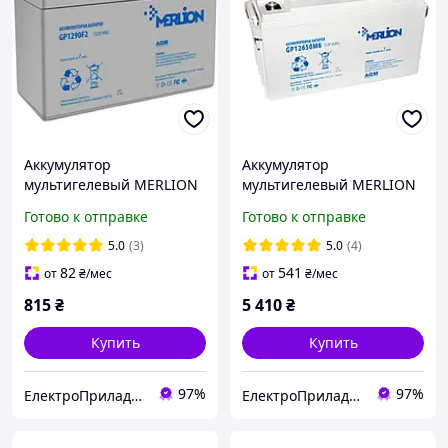
Аккумулятор
Аккумулятор
мультигелевый MERLION
мультигелевый MERLION
GP1290F2 12V 9 Ah AGM
12V 65 Ah AGM
Готово к отправке
Готово к отправке
06010 (батарея для ИБП)
GP12650M6 (батарея для
ИБП)
5.0
(3)
5.0
(4)
82
541
от
₴
/мес
от
₴
/мес
815
₴
5 410
₴
Купить
Купить
97%
97%
ЕлектроПриладТехСервіс
ЕлектроПриладТехСервіс