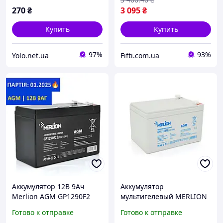
270
₴
3 095
₴
Купить
Купить
97%
93%
Yolo.net.ua
Fifti.com.ua
Аккумулятор 12В 9Ач
Аккумулятор
Merlion AGM GP1290F2
мультигелевый MERLION
АКБ 12v 9ah для UPS, ББП,
GP12150F2 12V 15 Ah AGM
Готово к отправке
Готово к отправке
ИБП
(батарея для ИБП)