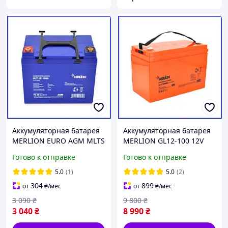
Аккумуляторная батарея
Аккумуляторная батарея
MERLION EURO AGM MLTS
MERLION GL12-100 12V
12-33 12V 33Ah
100Ah (329x172x218)
Готово к отправке
Готово к отправке
(195х130х155(165)
5.0
(1)
5.0
(2)
304
899
от
₴
/мес
от
₴
/мес
3 090
₴
9 800
₴
3 040
₴
8 990
₴