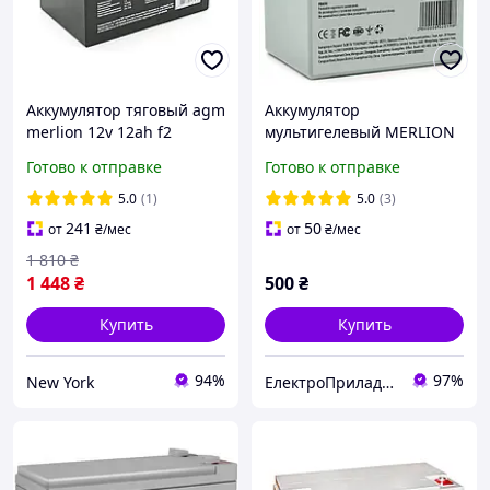
Аккумулятор тяговый agm
Аккумулятор
merlion 12v 12ah f2
мультигелевый MERLION
батарея для
GP1250F1 12V 5 Ah AGM
Готово к отправке
Готово к отправке
электротранспорта
(батарея для ИБП)
orange корпус mayak
5.0
(1)
5.0
(3)
241
50
от
₴
/мес
от
₴
/мес
1 810
₴
1 448
₴
500
₴
Купить
Купить
94%
97%
New York
ЕлектроПриладТехСервіс