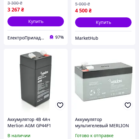
3 300
₴
5 000
₴
3 267
₴
4 500
₴
Купить
Купить
97%
ЕлектроПриладТехСервіс
MarketHub
Аккумулятор 4В 4Ач
Аккумулятор
Merlion AGM GP44F1
мультигелевый MERLION
свинцовый АКБ 4v 4ah
GP1213F1 12V 1.3 Ah AGM
В наличии
Готово к отправке
20hr для фонаря, для
(батарея для ИБП)