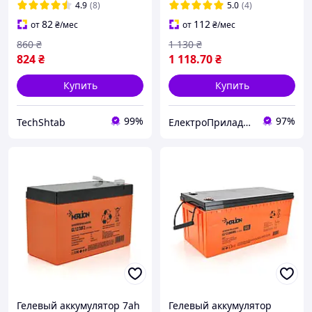
4.9
(8)
5.0
(4)
82
112
от
₴
/мес
от
₴
/мес
860
₴
1 130
₴
824
₴
1 118
.70
₴
Купить
Купить
99%
97%
TechShtab
ЕлектроПриладТехСервіс
Гелевый аккумулятор 7ah
Гелевый аккумулятор