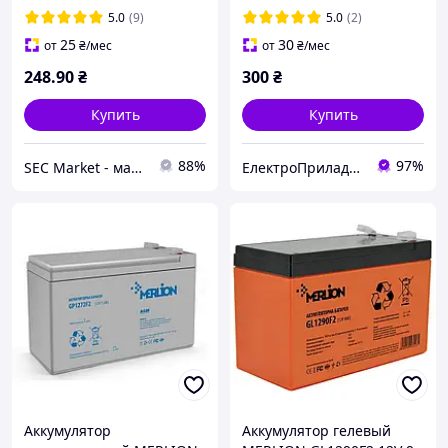
весов
5.0
(9)
5.0
(2)
25
30
от
₴
/мес
от
₴
/мес
248
.90
₴
300
₴
Купить
Купить
88%
97%
SEC Market - магазин систем безопасности №1
ЕлектроПриладТехСервіс
Аккумулятор
Аккумулятор гелевый