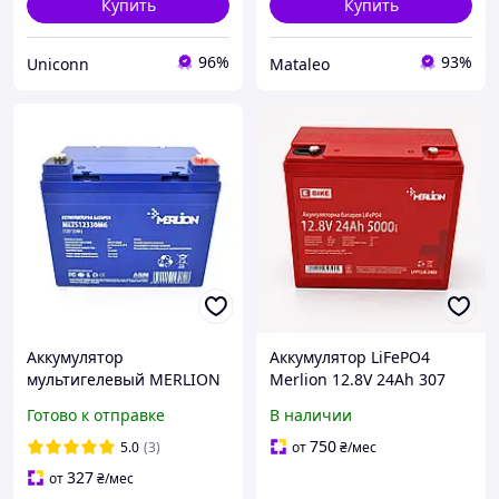
Купить
Купить
96%
93%
Uniconn
Mataleo
Аккумулятор
Аккумулятор LiFePO4
мультигелевый MERLION
Merlion 12.8V 24Ah 307
MLTS12330M6 12V 33 Ah
Вт*ч клеммы M5, защита
Готово к отправке
В наличии
AGM (for TESLA)
IP55 ресурс 5000 циклов
750
5.0
(3)
от
₴
/мес
327
от
₴
/мес