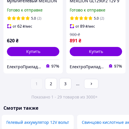
мультигелевый MERLION
MERLION GL1290F2 12V 9
GP1272F2 12V 7.2Ah AGM
Ah GEL (батарея для ИБП)
Готово к отправке
Готово к отправке
(батарея для ИБП)
5.0
(2)
5.0
(2)
62
89
от
₴
/мес
от
₴
/мес
900
₴
620
₴
891
₴
Купить
Купить
97%
97%
ЕлектроПриладТехСервіс
ЕлектроПриладТехСервіс
1
2
3
...
Показано 1 - 29 товаров из 3000+
Смотри также
Гелевый аккумулятор 12V вольт
Свинцово кислотные а