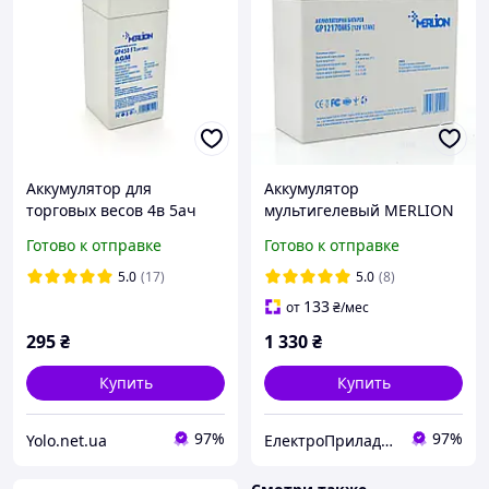
Аккумулятор для
Аккумулятор
торговых весов 4в 5ач
мультигелевый MERLION
MERLION AGM Акб
12V 17 Ah AGM
Готово к отправке
Готово к отправке
свинцово-кислотный
GP12170M5 (батарея для
аккумуляторная батарея
ИБП)
5.0
(17)
5.0
(8)
4v 5ah 20hr
133
от
₴
/мес
295
₴
1 330
₴
Купить
Купить
97%
97%
Yolo.net.ua
ЕлектроПриладТехСервіс