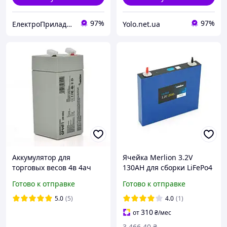
97%
97%
ЕлектроПриладТехСервіс
Yolo.net.ua
Аккумулятор для
Ячейка Merlion 3.2V
торговых весов 4в 4ач
130AH для сборки LiFePo4
MERLION AGM GP44F1 Акб
аккумуляторов,
Готово к отправке
Готово к отправке
свинцово-кислотный 4v
(200х30х170(185)) мм
4ah 20hr
5.0
(5)
4.0
(1)
310
от
₴
/мес
3 466
.40
₴