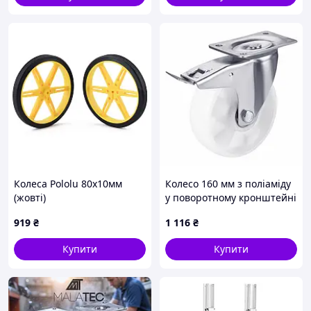
Колеса Pololu 80х10мм
Колесо 160 мм з поліаміду
(жовті)
у поворотному кронштейні
"Light" з майданчиком і
919
₴
1 116
₴
гальмом (250 кг)
Купити
Купити