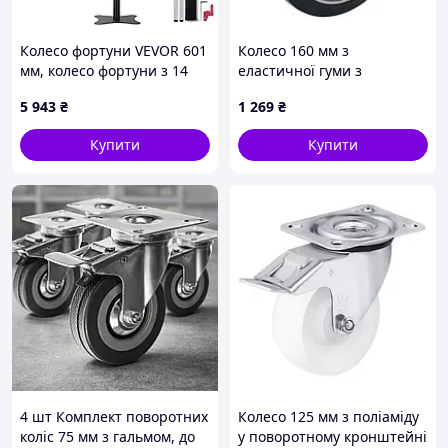
Колесо фортуни VEVOR 601
Колесо 160 мм з
мм, колесо фортуни з 14
еластичної гуми з
осередками, рулетка з
неповоротним
5 943
₴
1 269
₴
маркером для сухого
середньопосиленим
стирання і 2 маркерами,
кронштейном (400 кг)
Купити
Купити
колесо, що
4 шт Комплект поворотних
Колесо 125 мм з поліаміду
коліс 75 мм з гальмом, до
у поворотному кронштейні