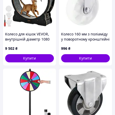
Колесо для кішок VEVOR,
Колесо 160 мм з поліаміду
внутрішній діаметр 1080
у поворотному кронштейні
мм, дерев'яне колесо для
"Light" з майданчиком (250
9 502
₴
996
₴
кішок вагою 8,6-12,7 кг,
кг)
бігова доріжка для кішок з
Купити
Купити