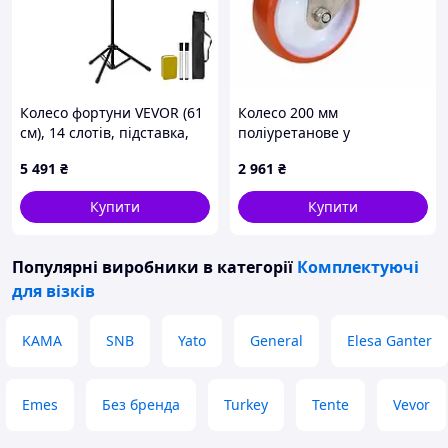
Колесо фортуни VEVOR (61
Колесо 200 мм
см), 14 слотів, підставка,
поліуретанове у
регульована висота,
поворотному
5 491
₴
2 961
₴
рулетка для лотерей,
нержавіючому глянцевому
дошка, гумка та 2 фішки, 6
кронштейні з
Купити
Купити
кольорів,
майданчиком
Популярні виробники
в категорії
Комплектуючі
для візків
KAMA
SNB
Yato
General
Elesa Ganter
Emes
Без бренда
Turkey
Tente
Vevor