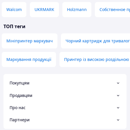
допоможе вам промаркувати практично будь-які
Walcom
UKRMARK
Holzmann
Собственное п
предмети та поверхні.
ТОП теги
Мініпринтер маркувач
Чорний картридж для тривалог
Маркування продукції
Принтер із високою роздільною 
Покупцям
Продавцям
Про нас
Партнери