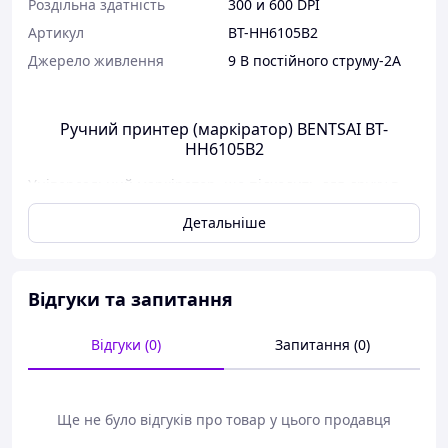
Роздільна здатність
300 и 600 DPI
Артикул
BT-HH6105B2
Джерело живлення
9 В постійного струму-2А
Ручний принтер (маркіратор) BENTSAI BT-
HH6105B2
Універсальний маркіратор, що підходить для друку в
ручному та онлайн режимах. Працює з картриджами
Детальніше
на водній основі та з розчинниками. Завдяки функції
автоматичного розпізнавання картриджів, маркіратор
самостійно налаштовує оптимальні параметри друку.
Відгуки та запитання
Переваги
Відгуки (0)
Запитання (0)
Потужний 4-ядерний процесор
Завдяки 4-м ядрам процесора, принтер працює швидко
та ефективно, забезпечуючи високу продуктивність та
Ще не було відгуків про товар у цього продавця
якість друку.