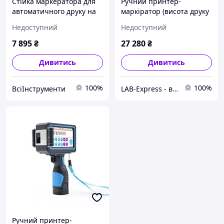
Стійка маркератора для
Ручний принтер-
автоматичного друку на
маркіратор (висота друку
конвеєрі, з датчиком
1.2 мм 12.7 мм) T-X
Недоступний
Недоступний
(велика)
7 895
₴
27 280
₴
Дивитись
Дивитись
100%
100%
ВсіІнструменти
LAB-Express - вимірювальне та лабораторне обладнання
Ручний принтер-