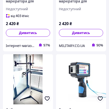
маркіратора для
маркіратора для
автоматичного друку на
автоматичного друку на
Недоступний
Недоступний
конвеєрі, з датчиком
конвеєрі, з датчиком
403
від
₴
/міс
2 420
₴
2 420
₴
Дивитись
Дивитись
97%
90%
Інтернет-магазин КУБОМЕТР
MILITARY.CO.UA