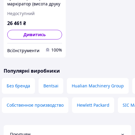
маркіратор (висота друку
1.2 мм 12.7 мм) T-X
Недоступний
26 461
₴
Дивитись
100%
ВсіІнструменти
Популярні виробники
Без бренда
Bentsai
Hualian Machinery Group
Собственное производство
Hewlett Packard
SIC M
Покупцям