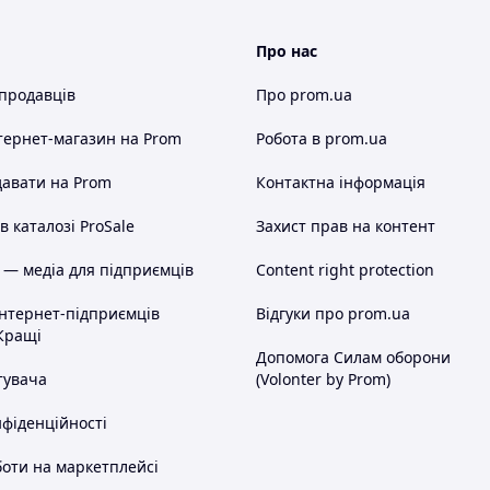
Про нас
 продавців
Про prom.ua
тернет-магазин
на Prom
Робота в prom.ua
авати на Prom
Контактна інформація
 каталозі ProSale
Захист прав на контент
 — медіа для підприємців
Content right protection
інтернет-підприємців
Відгуки про prom.ua
Кращі
Допомога Силам оборони
тувача
(Volonter by Prom)
нфіденційності
оти на маркетплейсі