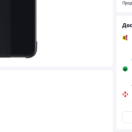
Прод
Дос