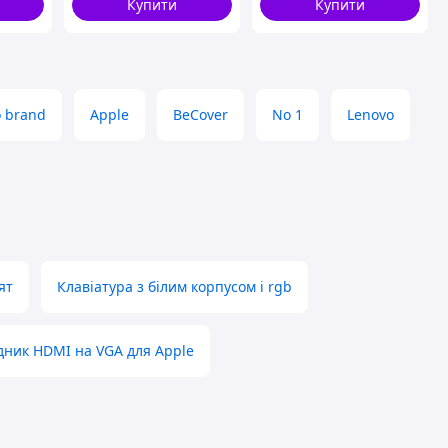
Купити
Купити
 brand
Apple
BeCover
No 1
Lenovo
ят
Клавіатура з білим корпусом і rgb
дник HDMI на VGA для Apple