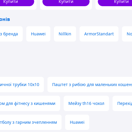
Купити
Купити
Купити
онів
з бренда
Huawei
Nillkin
ArmorStandart
No
ичної трубки 10x10
Паштет з рибою для маленьких кошен
юм для фітнесу з кишенями
Мейзу th16 чохол
Перехі
утболу з гарним зчепленням
Huawei