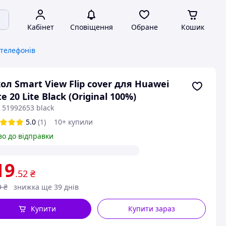
Кабінет
Сповіщення
Обране
Кошик
 телефонів
ол Smart View Flip cover для Huawei
e 20 Lite Black (Original 100%)
 51992653 black
5.0
(1)
10+ купили
во до відправки
19
.52
₴
9
₴
знижка ще 39 днів
Купити
Купити зараз