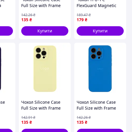
я
Full Size with Frame
FlexGuard Magnetic
ax
для iPhone 15 Pro
Ring Stand для iPhone
142
.26
₴
189
.47
₴
54)
21.Sea Blue (17004323)
16 Pro Pink (17004241)
135
₴
179
₴
Купити
Купити
ase
Чохол Silicone Case
Чохол Silicone Case
Full Size with Frame
Full Size with Frame
ple
для iPhone 14 Pro Max
для iPhone 15 Pro
142
.91
₴
142
.26
₴
60.Crem Yellow
03.Royal blue
135
₴
135
₴
(17003366)
(17004316)