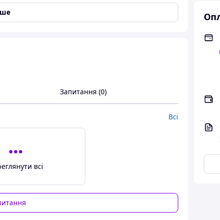
іше
Опл
виробника Huawei.
Запитання (0)
Всі
еглянути всі
питання