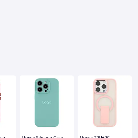
вця
ase
Чохол Silicone Case
Чохол TPU+PC