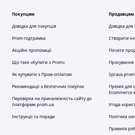
Покупцям
Продавцям
Довідка для покупців
Довідка для
Prom-підтримка
Створити ін
Акційні пропозиції
Почати прод
Що таке «Купити з Prom»
Просування в
Як купувати з Пром-оплатою
Sprava.prom
Рекомендації з безпечних покупок
Премія для 
Ecommerce.
Перевірка на приналежність сайту до
платформи prom.ua
Угода корис
Інструкції та поради
Політика ко
Правила роб