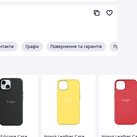
нтакти
Графік
Повернення та гарантія
Про прода
. Виконаний з високоякісних матеріалів, чохол
шнього впливу, а полікарбонатна рамка чохла
жка забезпечує вільний доступ до всіх кнопок
Silicone Case
Чохол Leather Case
Чохол Leather C