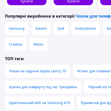
Купити
Купити
Популярні виробники
в категорії
Чохли для телеф
Samsung
Xiaomi
Epik
Endorphone
Бе
Creative
Meizu
ТОП теги
Чохли на сидіння toyota camry 70
Фітинг для пневмат
Шапка для комфорту під час тренувань
Чорний кост
Оригінальний АКБ на Samsung A70
Рукавички для ф