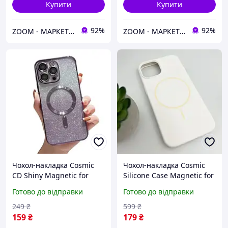
Купити
Купити
92%
92%
ZOOM - МАРКЕТ ЦИФРОВОЇ ТЕХНІКИ
ZOOM - МАРКЕТ ЦИФРОВОЇ ТЕХНІКИ
Чохол-накладка Cosmic
Чохол-накладка Cosmic
CD Shiny Magnetic for
Silicone Case Magnetic for
Apple iPhone 15 Deep
Apple iPhone 11 White
Готово до відправки
Готово до відправки
Purple
(SilMag11-9)
249
₴
599
₴
159
₴
179
₴