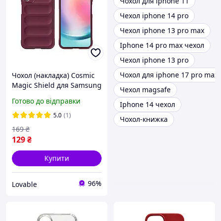
Чохол для iphone 11
Чехол iphone 14 pro
Чехол iphone 13 pro max
Iphone 14 pro max чехол
Чехол iphone 13 pro
Чохол для iphone 17 pro max
Чохол (накладка) Cosmic
Magic Shield для Samsung
Чехол magsafe
Galaxy A25 5G Plum,
Готово до відправки
Iphone 14 чехол
протиударний бампер із
захистом камери
5.0
(1)
Чохол-книжка
169
₴
129
₴
Купити
96%
Lovable