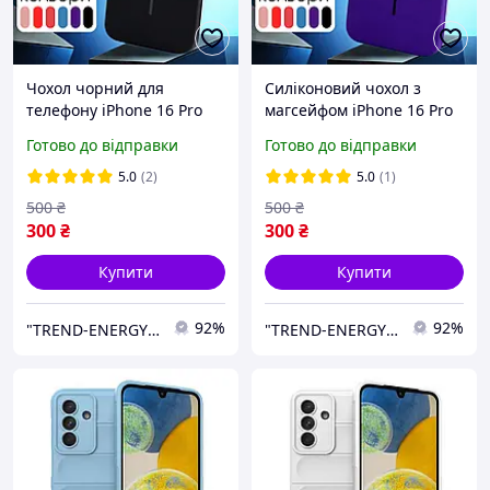
Чохол чорний для
Силіконовий чохол з
телефону iPhone 16 Pro
магсейфом iPhone 16 Pro
Max MagSafe чохол на
Max фіолетовий Modena
Готово до відправки
Готово до відправки
айфон силіконовий
MagSafe
матовий з магсейфом
5.0
(2)
5.0
(1)
500
₴
500
₴
300
₴
300
₴
Купити
Купити
92%
92%
"TREND-ENERGY" Інтернет-магазин аксесуарів до смартфонів та комп'ютерів
"TREND-ENERGY" Інтернет-магазин аксесуарів до смартфонів та комп'ютерів