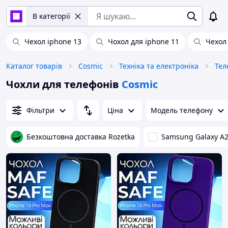
В категорії
Чехол iphone 13
Чохол для iphone 11
Чехол 
Каталог товарів
Cosmic
Техніка та електроніка
Тел
Чохли для телефонів
Cosmic
Фільтри
Ціна
Модель телефону
Безкоштовна доставка Rozetka
Samsung Galaxy A