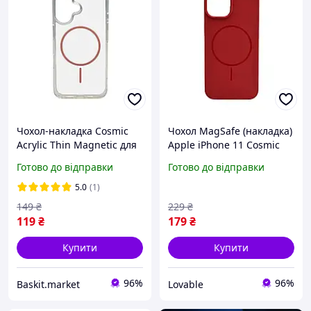
Чохол-накладка Cosmic
Чохол MagSafe (накладка)
Acrylic Thin Magnetic для
Apple iPhone 11 Cosmic
Apple iPhone 17 Pink
Silicone Case Magnetic
Готово до відправки
Готово до відправки
(MagSafe)
силіконовий захист
камери Camellia
5.0
(1)
149
₴
229
₴
119
₴
179
₴
Купити
Купити
96%
96%
Baskit.market
Lovable