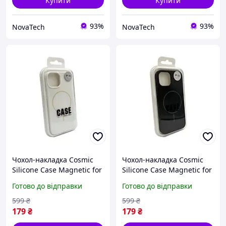
Купити
Купити
93%
93%
NovaTech
NovaTech
Чохол-накладка Cosmic
Чохол-накладка Cosmic
Silicone Case Magnetic for
Silicone Case Magnetic for
Apple iPhone 11 White
Apple iPhone 11 Black
Готово до відправки
Готово до відправки
(SilMag11-9)
(SilMag11-18)
599
₴
599
₴
179
₴
179
₴