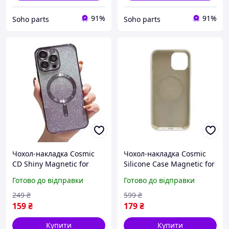
91%
91%
Soho parts
Soho parts
Чохол-накладка Cosmic
Чохол-накладка Cosmic
CD Shiny Magnetic for
Silicone Case Magnetic for
Apple iPhone 15 Deep
Apple iPhone 11 White
Готово до відправки
Готово до відправки
Purple
(SilMag11-9)
249
₴
599
₴
159
₴
179
₴
Купити
Купити