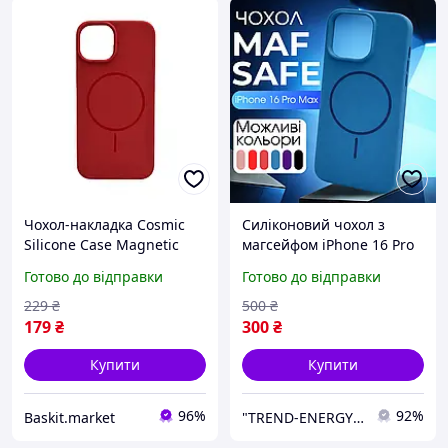
Чохол-накладка Cosmic
Силіконовий чохол з
Silicone Case Magnetic
магсейфом iPhone 16 Pro
для Apple iPhone 11
Max синій Azure MagSafe
Готово до відправки
Готово до відправки
Camellia
229
₴
500
₴
179
₴
300
₴
Купити
Купити
96%
92%
Baskit.market
"TREND-ENERGY" Інтернет-магазин аксесуарів до смартфонів та комп'ютерів