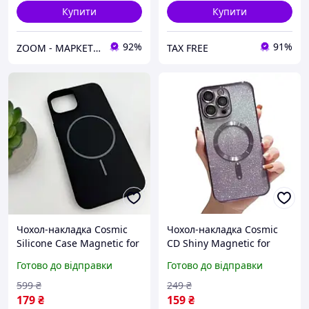
Купити
Купити
92%
91%
ZOOM - МАРКЕТ ЦИФРОВОЇ ТЕХНІКИ
TAX FREE
Чохол-накладка Cosmic
Чохол-накладка Cosmic
Silicone Case Magnetic for
CD Shiny Magnetic for
Apple iPhone 11 Black
Apple iPhone 15 Deep
Готово до відправки
Готово до відправки
(SilMag11-18)
Purple
599
₴
249
₴
179
₴
159
₴