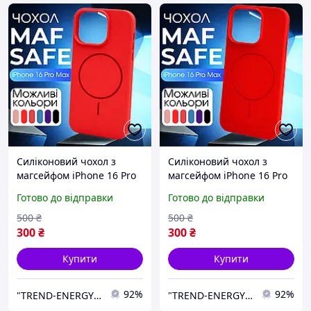
Силіконовий чохол з
Силіконовий чохол з
магсейфом iPhone 16 Pro
магсейфом iPhone 16 Pro
Max яскравий червоний
Max червоний Red
Готово до відправки
Готово до відправки
Peach MagSafe
MagSafe
500
₴
500
₴
300
₴
300
₴
Купити
Купити
92%
92%
"TREND-ENERGY" Інтернет-магазин аксесуарів до смартфонів та комп'ютерів
"TREND-ENERGY" Інтернет-магазин аксесуарів до смартфонів та комп'ютерів