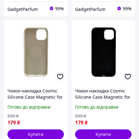
99%
99%
GadgetParfum
GadgetParfum
Чохол-накладка Cosmic
Чохол-накладка Cosmic
Silicone Case Magnetic for
Silicone Case Magnetic for
Apple iPhone 11 White
Apple iPhone 11 Black
Готово до відправки
Готово до відправки
(SilMag11-9)
(SilMag11-18)
599
₴
599
₴
179
₴
179
₴
Купити
Купити