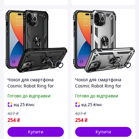
Чохол для смартфона
Чохол для смартфона
Cosmic Robot Ring for
Cosmic Robot Ring for
Apple iPhone 14 Pro Max
Apple iPhone 14 Pro Max
Готово до відправки
Готово до відправки
Black
Silver
25
25
від
₴
/міс
від
₴
/міс
427
₴
427
₴
254
₴
254
₴
Купити
Купити