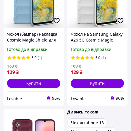
Чохол (бампер) накладка
Чохол на Samsung Galaxy
Cosmic Magic Shield для
A26 5G Cosmic Magic
Samsung Galaxy A26 5G,
Shield Білий,
Готово до відправки
Готово до відправки
протиударний ТПУ Light
протиударний чохол-
Blue
накладка (бампер) на
5.0
(1)
5.0
(1)
Самсунг А26
169
₴
169
₴
129
₴
129
₴
Купити
Купити
96%
96%
Lovable
Lovable
Дивись також
Чехол iphone 13