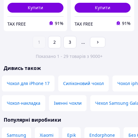
Купити
Купити
91%
91%
TAX FREE
TAX FREE
1
2
3
...
Показано 1 - 29 товарів з 9000+
Дивись також
Чохол для iPhone 17
Силіконовий чохол
Чохол ip
Чохол-накладка
Іменні чохли
Чехол Samsung Gala
Популярні виробники
Samsung
Xiaomi
Epik
Endorphone
Без