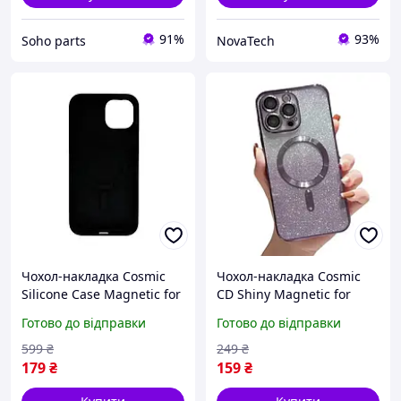
91%
93%
Soho parts
NovaTech
Чохол-накладка Cosmic
Чохол-накладка Cosmic
Silicone Case Magnetic for
CD Shiny Magnetic for
Apple iPhone 11 Black
Apple iPhone 15 Deep
Готово до відправки
Готово до відправки
(SilMag11-18)
Purple
599
₴
249
₴
179
₴
159
₴