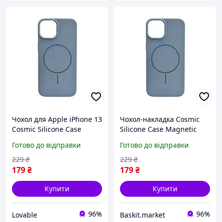
Чохол для Apple iPhone 13
Чохол-накладка Cosmic
Cosmic Silicone Case
Silicone Case Magnetic
Magnetic (MagSafe)
для Apple iPhone 13 Lilac
Готово до відправки
Готово до відправки
протиударний
силіконовий Lilac
229
₴
229
₴
179
₴
179
₴
Купити
Купити
96%
96%
Lovable
Baskit.market