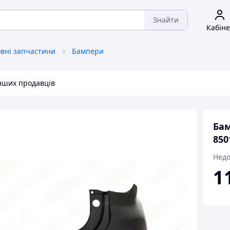
Знайти
Кабіне
овні запчастини
Бампери
інших продавців
Бам
850
Недо
1