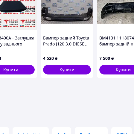
8400A - Заглушка
Бампер задний Toyota
BM4131 11H8074
ту заднього
Prado J120 3.0 DIESEL
бампер задній п
ра (фаркопа)
1KDFTV 2002 (б/у)
ремонту VAG VW
) Tesla Model X.
Unyx 2024-
₴
4 520
₴
7 500
₴
г
Купити
Купити
Купити