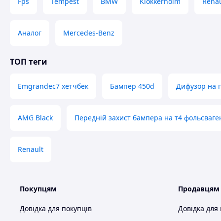
Fps
Tempest
BMW
Klokkerholm
Renau
Аналог
Mercedes-Benz
ТОП теги
Emgrandec7 хетчбек
Бампер 450d
Дифузор на 
AMG Black
Передній захист бампера на т4 фольсваге
Renault
Покупцям
Продавцям
Довідка для покупців
Довідка для