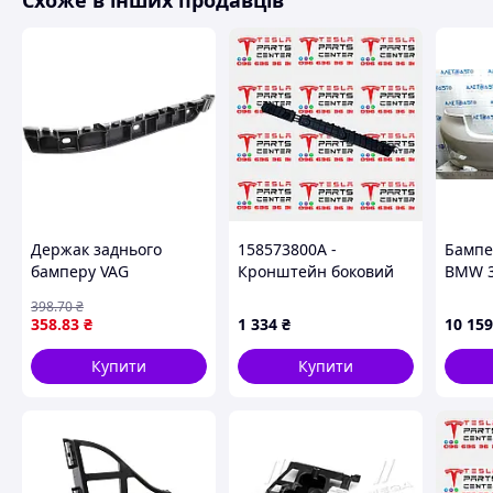
Схоже в інших продавців
Схожі товари за характеристиками
Держак заднього
158573800A -
Бампе
бамперу VAG
Кронштейн боковий
BMW 3
5J7807394
заднього бампера
парктр
398
.70
₴
(2021+) RH Tesla Model
51128
358
.83
₴
1 334
₴
10 159
S
Купити
Купити