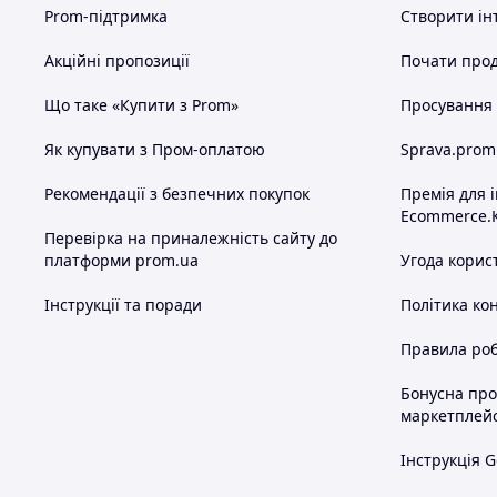
Prom-підтримка
Створити ін
Акційні пропозиції
Почати прод
Що таке «Купити з Prom»
Просування в
Як купувати з Пром-оплатою
Sprava.prom
Рекомендації з безпечних покупок
Премія для 
Ecommerce.
Перевірка на приналежність сайту до
платформи prom.ua
Угода корис
Інструкції та поради
Політика ко
Правила роб
Бонусна пр
маркетплей
Інструкція G