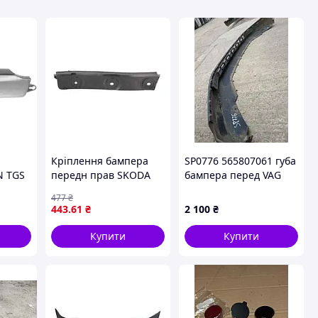
Кріплення бампера
SP0776 565807061 губа
N TGS
передн прав SKODA
бампера перед VAG
ACOL
FABIA I 08.99-08.04
Skoda Kodiaq 17-21
477
₴
BLIC 1023-43-004422P
443
.61
₴
2 100
₴
Купити
Купити