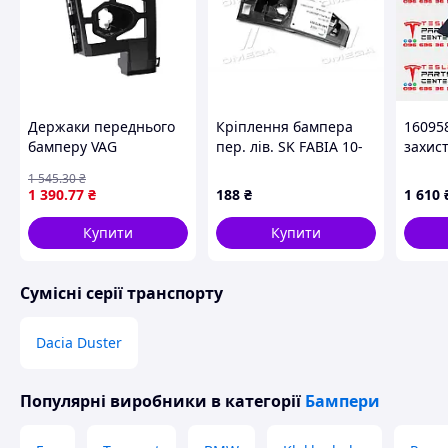
Держаки переднього
Кріплення бампера
16095
бамперу VAG
пер. лів. SK FABIA 10-
захис
5L0807055A
15 (TEMPEST). (045
бампе
1 545
.30
₴
1873 931)
(2021+
1 390
.77
₴
188
₴
1 610
Анало
Купити
Купити
Сумісні серії транспорту
Dacia Duster
Популярні виробники
в категорії
Бампери