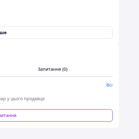
іше
Запитання (0)
Всі
ся як оригінальний бампер на автомобілях Renault
вар у цього продавця
азниками якості та найкращим виготовленням.
питання
магазині за найдоступнішими цінами для будь-