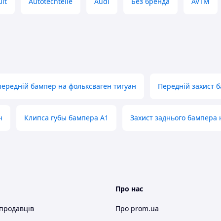
lt
Autotechteile
Audi
Без бренда
AVTM
передній бампер на фольксваген тигуан
Передній захист б
н
Клипса губы бампера A1
Захист заднього бампера 
Про нас
 продавців
Про prom.ua