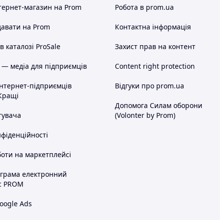
тернет-магазин
на Prom
Робота в prom.ua
авати на Prom
Контактна інформація
 каталозі ProSale
Захист прав на контент
 — медіа для підприємців
Content right protection
інтернет-підприємців
Відгуки про prom.ua
Кращі
Допомога Силам оборони
тувача
(Volonter by Prom)
нфіденційності
оти на маркетплейсі
ограма електронний
с PROM
oogle Ads