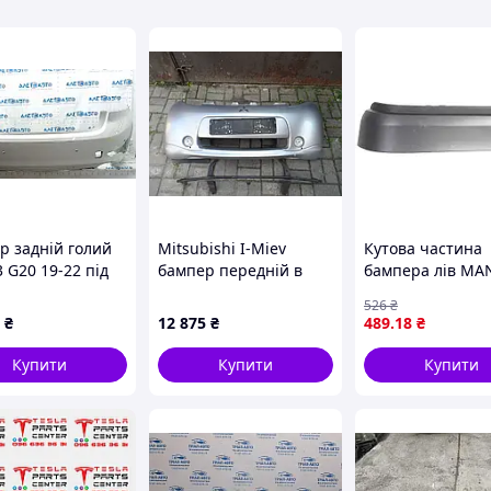
р задній голий
Mitsubishi I-Miev
Кутова частина
 G20 19-22 під
бампер передній в
бампера лів MA
оніки, білий
зборі підсилювач
I, TGX I 06.06- P
526
₴
493937
MAN-CP-012L
₴
12 875
₴
489
.18
₴
Купити
Купити
Купити