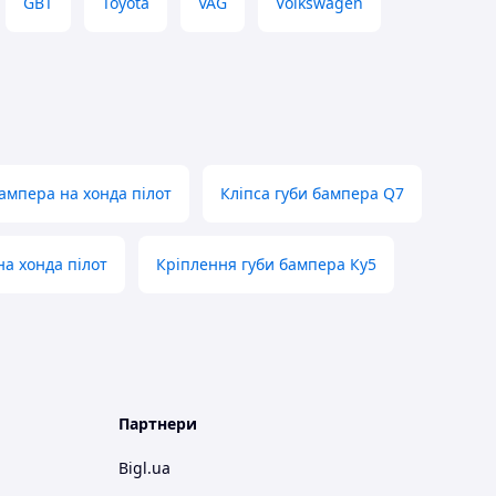
GBT
Toyota
VAG
Volkswagen
ампера на хонда пілот
Кліпса губи бампера Q7
на хонда пілот
Кріплення губи бампера Ку5
Партнери
Bigl.ua