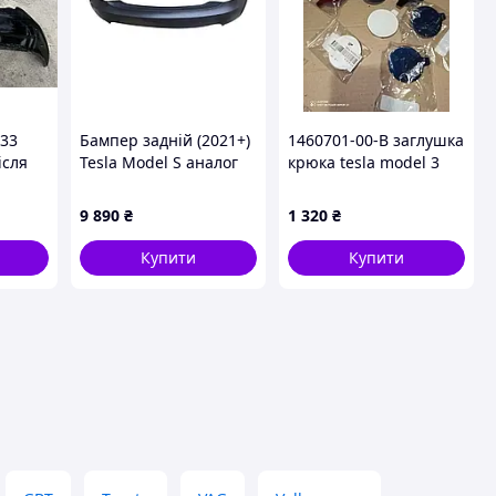
33
Бампер задній (2021+)
1460701-00-В заглушка
ісля
Tesla Model S аналог
крюка tesla model 3
 ID
1750102-S0-A
17-22
9 890
₴
1 320
₴
Купити
Купити