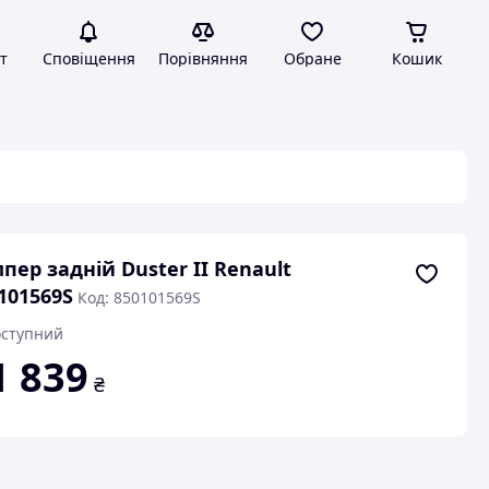
т
Сповіщення
Порівняння
Обране
Кошик
пер задній Duster II Renault
101569S
Код: 850101569S
ступний
1 839
₴