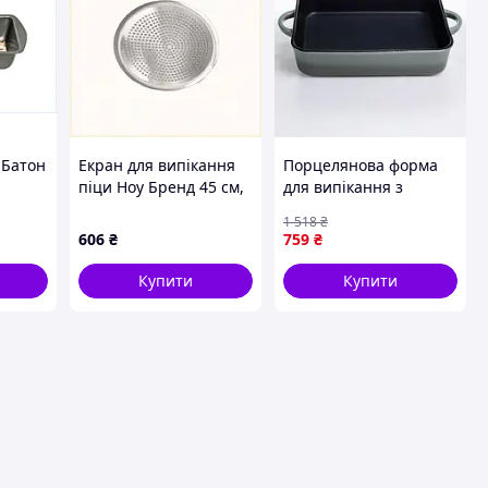
 Батон
Екран для випікання
Порцелянова форма
піци Ноу Бренд 45 см,
для випікання з
а та
6HX155021
ручками 29.5х23.5х6.5
1 518
₴
утна
см в оливковому
606
₴
759
₴
кольорі від KS-624 для
кулінарних шедеврів
Купити
Купити