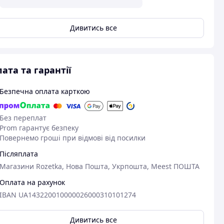
Дивитись все
ата та гарантії
Безпечна оплата карткою
Без переплат
Prom гарантує безпеку
Повернемо гроші при відмові від посилки
04.04.2026
29
Світлана В.
Людмила Ч.
Післяплата
Придбано на Prom.ua
Придбано на 
Магазини Rozetka, Нова Пошта, Укрпошта, Meest ПОШТА
Супер!
Гарна якість.
Оплата на рахунок
Класна якість, дуже гарна ціна!
Гарна якість, 
IBAN UA143220010000026000310101274
Замовила спочатку собі, навіть
різні по діам
ір
спробувала спекти пару пасочок (з
і різний вид з
метою протестувати) Все супер - не
Користуюся вж
Дивитись все