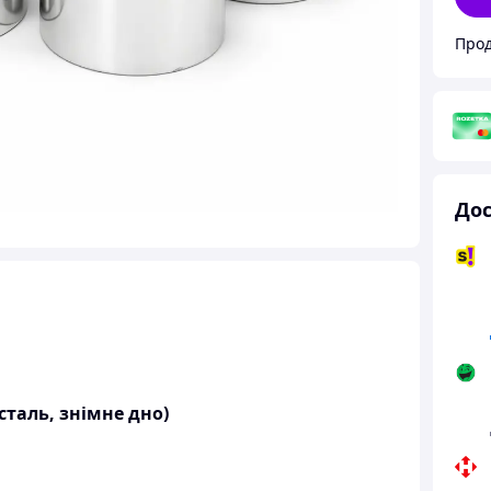
Дос
сталь, знімне дно)
у
для сім’ї та подарунків близьким? Цей
набір