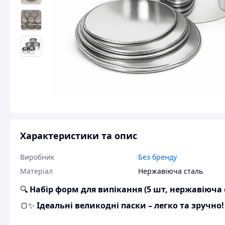
Характеристики та опис
Виробник
Без бренду
Матеріал
Нержавіюча сталь
🔍
Набір форм для випікання (5 шт, нержавіюча 
🍞✨
Ідеальні великодні паски – легко та зручно!
Хочете спекти
домашню випічку різного розмір