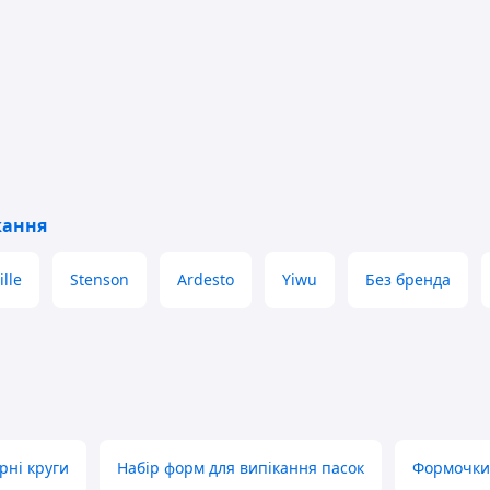
кання
lle
Stenson
Ardesto
Yiwu
Без бренда
рні круги
Набір форм для випікання пасок
Формочки