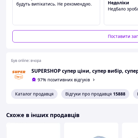
Недоліки
🎁
будуть випікатись. Не рекомендую.
Зробіть свято смачним – готуйте з любов’ю!
Недбало зроб
🛒
Замовляйте зараз – і потіште родину арома
Поставити за
Був online:
вчора
SUPERSHOP супер ціни, супер вибір, супе
97% позитивних відгуків
Каталог продавця
Відгуки про продавця
15888
Схоже в інших продавців