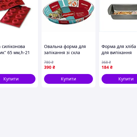
 силіконова
Овальна форма для
Форма для хліба
ик" 65 мм,h-21
запікання зі скла
для випікання
tellato SF011
об'ємом 2,4 літра від
домашнього хліб
780
₴
368
₴
бренда MARINEX для
булочок прямок
390
₴
184
₴
ідеального
антипригарна
приготування страв
Купити
Купити
Купити