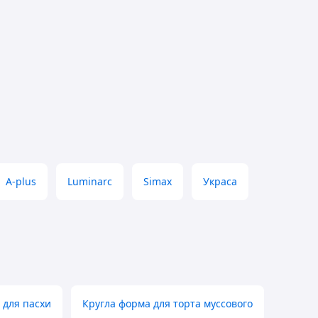
A-plus
Luminarc
Simax
Украса
 для пасхи
Кругла форма для торта муссового