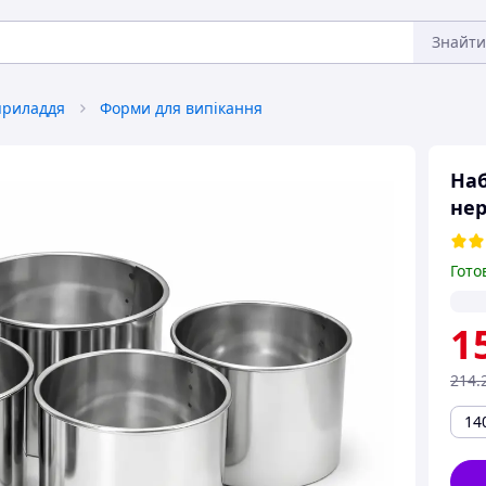
Знайти
приладдя
Форми для випікання
Наб
нер
Гото
1
214
.
14