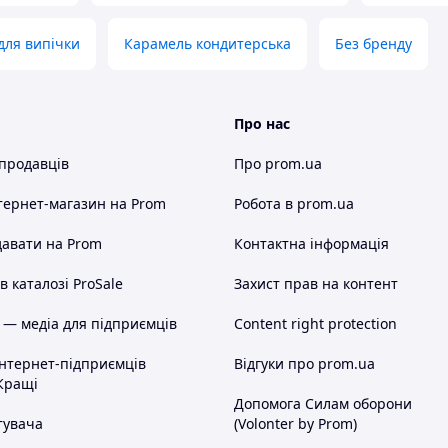
для випічки
Карамель кондитерська
Без бренду
Про нас
 продавців
Про prom.ua
тернет-магазин
на Prom
Робота в prom.ua
авати на Prom
Контактна інформація
 каталозі ProSale
Захист прав на контент
 — медіа для підприємців
Content right protection
інтернет-підприємців
Відгуки про prom.ua
Кращі
Допомога Силам оборони
тувача
(Volonter by Prom)