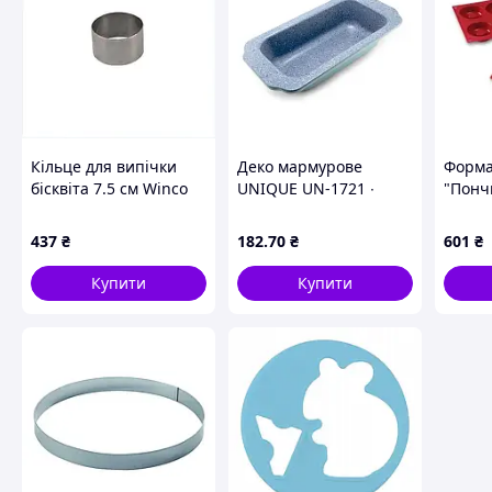
Кільце для випічки
Деко мармурове
Форма
бісквіта 7.5 см Winco
UNIQUE UN-1721 ∙
"Понч
сталь, 74105CX98
Універсальна форма
мм Mar
для випікання з
437
₴
182
.70
₴
601
₴
антипригарним
покриттям
Купити
Купити