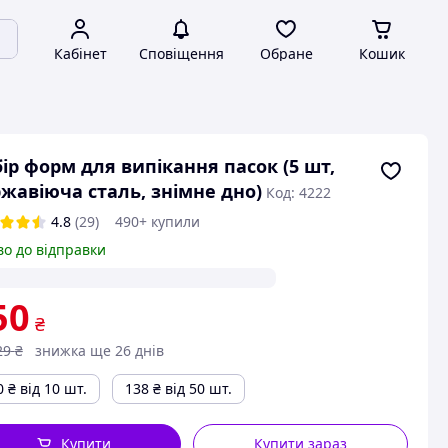
Кабінет
Сповіщення
Обране
Кошик
ір форм для випікання пасок (5 шт,
жавіюча сталь, знімне дно)
Код: 4222
4.8
(29)
490+ купили
во до відправки
50
₴
29
₴
знижка ще 26 днів
0
₴
від 10 шт.
138
₴
від 50 шт.
Купити
Купити зараз