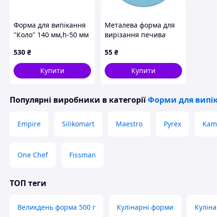
Форма для випікання
Металева форма для
"Коло" 140 мм,h-50 мм
вирізання печива
Martellato 1H5X14
Zenker (Дизайн:
530
₴
55
₴
Мишка)
Купити
Купити
Популярні виробники
в категорії
Форми для випі
Empire
Silikomart
Maestro
Pyrex
Kami
One Chef
Fissman
ТОП теги
Великдень форма 500 г
Кулінарні форми
Куліна