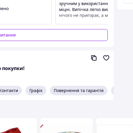
зручним у використанні. Форми
лено
міцні. Випічка легко виймається,
тними пасками!
нічого не пригорає, а мити форми
після використання дуже легко. Вж
готували бісквіт, чизкейк і шарлотк
— все пропікається рівномірно та
питання
виглядає акуратно. Особливо
сподобалось, що в наборі кілька
розмірів, тому можна
експериментувати з різними
рецептами. Якість приємно
р покупки!
здивувала за таку ціну. Рекомендую
всім, хто любить домашню випічку
та хоче мати на кухні практичний і
довговічний набір форм!
Контакти
Графік
Повернення та гарантія
Про про
Переваги
Форми зручні у використанні
Недоліки
Відсутні