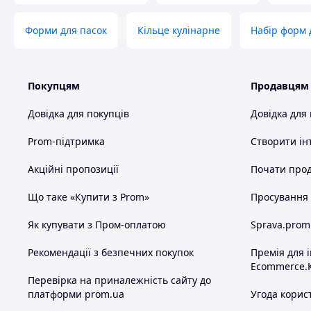
Форми для пасок
Кільце кулінарне
Набір форм 
Покупцям
Продавцям
Довідка для покупців
Довідка для
Prom-підтримка
Створити ін
Акційні пропозиції
Почати прод
Що таке «Купити з Prom»
Просування в
Як купувати з Пром-оплатою
Sprava.prom
Рекомендації з безпечних покупок
Премія для 
Ecommerce.
Перевірка на приналежність сайту до
платформи prom.ua
Угода корис