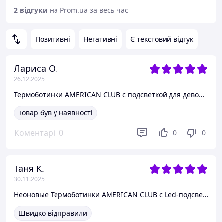
2 відгуки
на Prom.ua за весь час
Позитивні
Негативні
Є текстовий відгук
Лариса О.
26.12.2025
Термоботинки AMERICAN CLUB с подсветкой для девочек р.27
Товар був у наявності
Коментарі
0
0
0
Таня К.
30.11.2025
Неоновые Термоботинки AMERICAN CLUB с Led-подсветкой р.25;26;
Швидко відправили