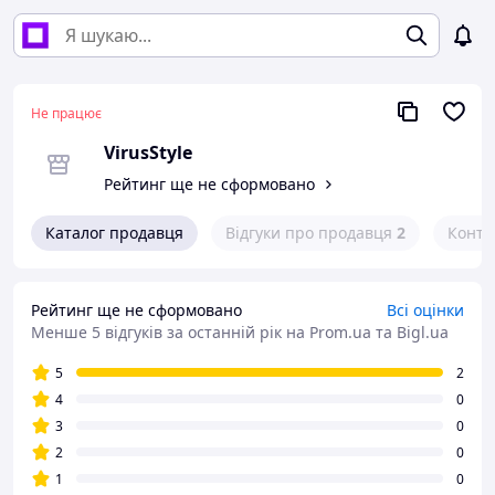
Не працює
VirusStyle
Рейтинг ще не сформовано
Каталог продавця
Відгуки про продавця
2
Конта
Рейтинг ще не сформовано
Всі оцінки
Менше 5 відгуків за останній рік
на Prom.ua та Bigl.ua
5
2
4
0
3
0
2
0
1
0