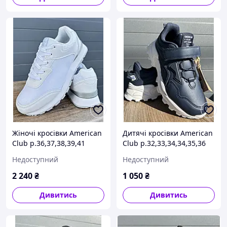
Жіночі кросівки American
Дитячі кросівки American
Club р.36,37,38,39,41
Club р.32,33,34,34,35,36
Недоступний
Недоступний
2 240
₴
1 050
₴
Дивитись
Дивитись