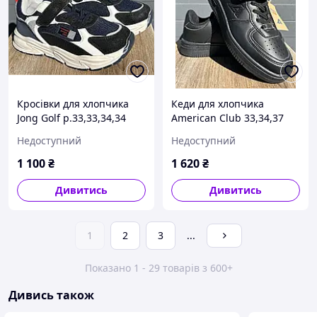
Кросівки для хлопчика
Кеди для хлопчика
Jong Golf р.33,33,34,34
American Club 33,34,37
Недоступний
Недоступний
1 100
₴
1 620
₴
Дивитись
Дивитись
1
2
3
...
Показано 1 - 29 товарів з 600+
Дивись також