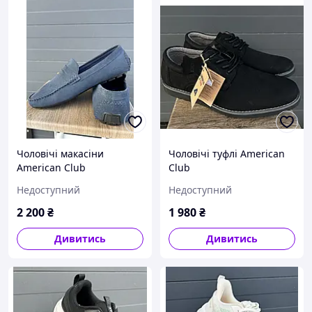
Чоловічі макасіни
Чоловічі туфлі American
American Club
Club
Недоступний
Недоступний
2 200
₴
1 980
₴
Дивитись
Дивитись