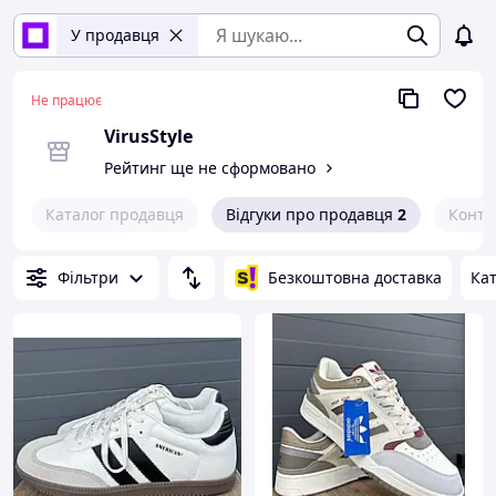
У продавця
Не працює
VirusStyle
Рейтинг ще не сформовано
Каталог продавця
Відгуки про продавця
2
Конта
Фільтри
Безкоштовна доставка
Кат