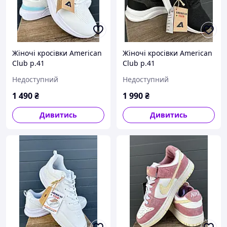
Жіночі кросівки American
Жіночі кросівки American
Club р.41
Club р.41
Недоступний
Недоступний
1 490
₴
1 990
₴
Дивитись
Дивитись