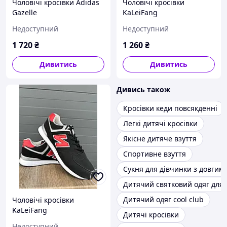
Чоловічі кросівки Adidas
Чоловічі кросівки
Gazelle
KaLeiFang
Недоступний
Недоступний
1 720
₴
1 260
₴
Дивитись
Дивитись
Дивись також
Кросівки кеди повсякденні
Легкі дитячі кросівки
Якісне дитяче взуття
Спортивне взуття
Сукня для дівчинки з довгим
Дитячий святковий одяг для 
Дитячий одяг cool club
Чоловічі кросівки
KaLeiFang
Дитячі кросівки
Недоступний