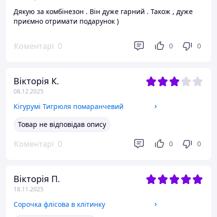
Дякую за комбінезон . Він дуже гарний . Також , дуже
приємно отримати подарунок )
Коментарі
0
0
0
Вікторія К.
08.12.2025
Кігурумі Тигрюля помаранчевий
Товар не відповідав опису
Коментарі
0
0
0
Вікторія П.
18.11.2025
Сорочка флісова в клітинку