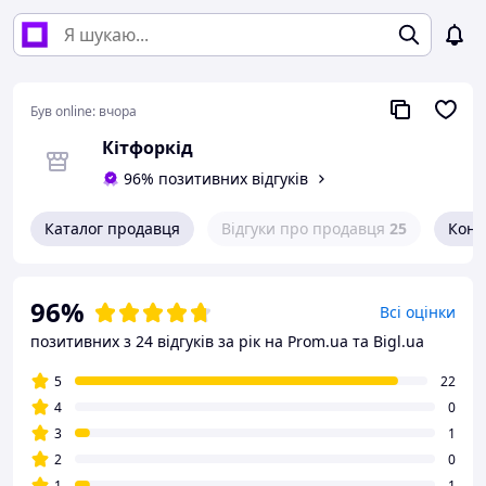
Був online:
вчора
Кітфоркід
96% позитивних відгуків
Каталог продавця
Відгуки про продавця
25
Конт
96%
Всі оцінки
позитивних з 24 відгуків за рік
на Prom.ua та Bigl.ua
5
22
4
0
3
1
2
0
1
1