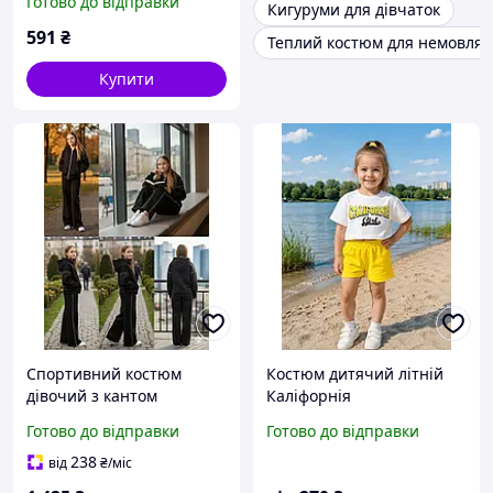
Готово до відправки
Кигуруми для дівчаток
591
₴
Теплий костюм для немовлят
Купити
Спортивний костюм
Костюм дитячий літній
дівочий з кантом
Каліфорнія
тринитка
Готово до відправки
Готово до відправки
238
від
₴
/міс