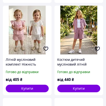
Літній мусліновий
Костюм дитячий
комплект Ніжність
мусліновий літній
пудровий
Готово до відправки
Готово до відправки
від
405
₴
від
440
₴
Купити
Купити