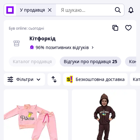
У продавця
Був online:
сьогодні
Кітфоркід
96% позитивних відгуків
Каталог продавця
Відгуки про продавця
25
Конт
Фільтри
Безкоштовна доставка
Кат