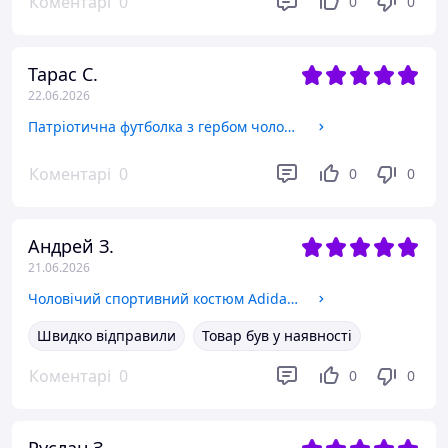
Коментарі
0
0
0
Тарас С.
22.06.2026
Патріотична футболка з гербом чоловіча хакі та чорний колір 2XL
Коментарі
0
0
0
Андрей З.
21.06.2026
Чоловічий спортивний костюм Adidas Адідас. Спортивний костюм чоловічий Адідас. Спортивний костюм Adidas L
Швидко відправили
Товар був у наявності
Коментарі
0
0
0