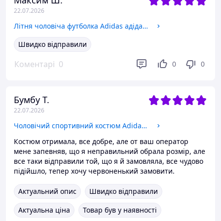
Максим Ш.
22.07.2026
Літня чоловіча футболка Adidas адідас два кольори бавовняна Турецька тканина XL
Швидко відправили
Коментарі
0
0
0
Бумбу Т.
22.07.2026
Чоловічий спортивний костюм Adidas Адідас. Спортивний костюм чоловічий Адідас. Спортивний костюм Adidas XL
Костюм отримала, все добре, але от ваш оператор
мене запевняв, що я неправильний обрала розмір, але
все таки відправили той, що я й замовляла, все чудово
підійшло, тепер хочу червоненький замовити.
Актуальний опис
Швидко відправили
Актуальна ціна
Товар був у наявності