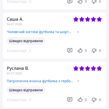
Коментарі
0
0
0
Саша А.
04.07.2026
Чоловічий костюм футболка та шорти з гербом України. Літній комплект шорти та футболка патріотичний L
Швидко відправили
Коментарі
0
0
0
Руслана В.
03.07.2026
Патріотична жіноча футболка з гербом чорна M
Швидко відправили
Коментарі
0
0
0