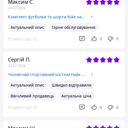
Максим С.
24.07.2026
Комплект футболки та шорти Nike найк. Літній спортивний костюм шорти та футболка Найк nike 2 кольори L
Актуальний опис
Гарне обслуговування
Коментарі
0
0
0
Сергій П.
23.07.2026
Чоловічий спортивний костюм Найк кофта+ штани весна-літо-осінь з капюшоном M
Актуальний опис
Швидко відправили
Ввічливий продавець
Актуальна ціна
Коментарі
0
0
0