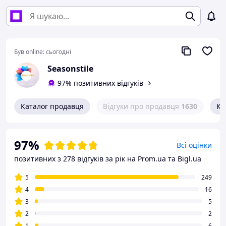
Був online:
сьогодні
Seasonstile
97% позитивних відгуків
Каталог продавця
Відгуки про продавця
1630
Ко
97%
Всі оцінки
позитивних з 278 відгуків за рік
на Prom.ua та Bigl.ua
5
249
4
16
3
5
2
2
1
6