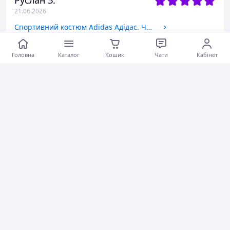
Руслан З.
21.06.2026
Спортивний костюм Adidas Адідас. Чоловічий спортивний костюм Adidas весна. Спортивний костюм Adidas Хакі(олива), 48
Гарна якість та гарна ціна.Рекомендую
Головна
Каталог
Кошик
Чати
Кабінет
Актуальна ціна
Коментарі
0
0
0
Тарас С.
20.06.2026
Патріотична футболка з гербом чоловіча хакі та чорний колір 2XL
Коментарі
0
0
0
Христина Р.
19.06.2026