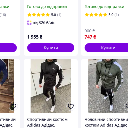
ртивний
костюм Adidas+ шорти
BMW Motorsport кішк
равки
Готово до відправки
Готово до відправки
весна.
та футболки Adidas+ дві
Чоловічий спортивн
остюм
пари шкарпеток Адідас
костюм шорти та
(16)
5.0
(1)
5.0
(1)
футболка бмв
326
від
₴
/міс
900
₴
1 955
₴
747
₴
и
Купити
Купити
ртивний
Спортивний костюм
Чоловічий спортивн
Адідас.
Adidas Адідас.
костюм Adidas Адідас