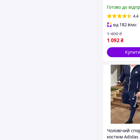
Чоловічий спо
Готово до відп
костюм Adidas 
Спортивний к
4.4
Adidas
182
від
₴
/міс
1 400
₴
1 092
₴
Купит
Чоловічий спо
костюм Adidas 