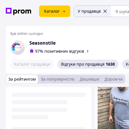
Каталог
У продавця
Був online:
сьогодні
Seasonstile
97% позитивних відгуків
Каталог продавця
Відгуки про продавця
1630
К
За рейтингом
За популярністю
Дешевше
Дорожче