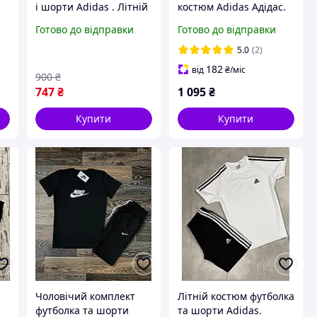
і шорти Adidas . Літній
костюм Adidas Адідас.
спортивний костюм
Спортивний костюм
Готово до відправки
Готово до відправки
шорти і футболка
чоловічий Адідас.
L
Adidas. Футболка і
Спортивний костюм
5.0
(2)
шорти
Adidas L
182
від
₴
/міс
900
₴
747
₴
1 095
₴
Купити
Купити
Чоловічий комплект
Літній костюм футболка
футболка та шорти
та шорти Adidas.