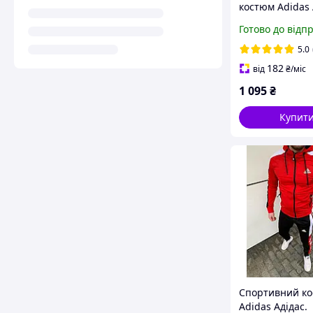
костюм Adidas 
Спортивний к
Готово до відп
чоловічий Адід
Спортивний к
5.0
Adidas XL
182
від
₴
/міс
1 095
₴
Купит
Спортивний к
Adidas Адідас.