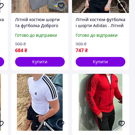
ка
Літній костюм шорти
Літній костюм футболка
та футболка Доброго
і шорти Adidas . Літній
вечора ми з України.
спортивний костюм
Готово до відправки
Готово до відправки
Комплект шорти та
шорти і футболка
футболка Україна 52
Adidas. Футболка і
900
₴
900
₴
шорти L
684
₴
747
₴
Купити
Купити