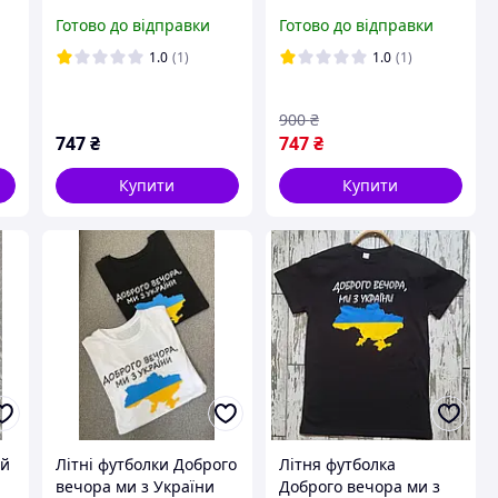
а.
Nike найк. Літній
Спортивний костюм
Готово до відправки
Готово до відправки
ий
спортивний костюм
шорти та футболка
шорти та футболка
Adidas. футболка і
1.0
(1)
1.0
(1)
Найк nike
шорти
900
₴
747
₴
747
₴
Купити
Купити
ий
Літні футболки Доброго
Літня футболка
вечора ми з України
Доброго вечора ми з