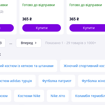
отична
України патріотична з
України патріотична
равки
Готово до відправки
Готово до відправки
прапором
біла і чорна
(2)
365
₴
365
₴
и
Купити
Купити
3
...
Вперед
Показано 1 - 29 товарів з 1000+
ж
ий костюм із кепкою та штанами
Жіночий спортивний кос
стюм adidas турція
Футболка патриот
Футболка жіно
осюм
Костюми Nike
Nike літо
Коламбія термобі