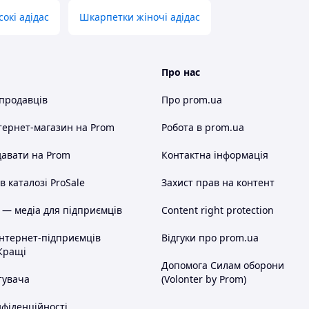
окі адідас
Шкарпетки жіночі адідас
Про нас
 продавців
Про prom.ua
тернет-магазин
на Prom
Робота в prom.ua
авати на Prom
Контактна інформація
 каталозі ProSale
Захист прав на контент
 — медіа для підприємців
Content right protection
інтернет-підприємців
Відгуки про prom.ua
Кращі
Допомога Силам оборони
тувача
(Volonter by Prom)
нфіденційності