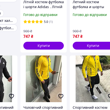
Літній костюм футболка
Летний костюм
і шорти Adidas . Літній
футболка и шорты
спортивний костюм
Adidas . Летний
и
Готово до відправки
Готово до відправки
шорти і футболка
спортивный костюм
Піжама комплект халат шорти майка
Adidas. Футболка і
шорты и футболка
5.0
(1)
шорти L
Adidas L
Літній костюм футболка і штани
900
₴
900
₴
747
₴
747
₴
Купити
Купити
ртивний
Чоловічий спортивний
Спортивний костюм