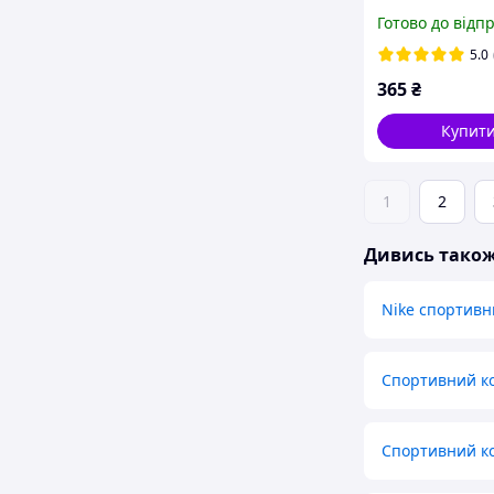
України патрі
Готово до відп
5.0
365
₴
Купит
1
2
Дивись тако
Nike спортивн
Спортивний ко
Спортивний к