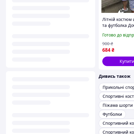
Літній костюм
та футболка До
вечора ми з Ук
Готово до відп
Комплект шорт
футболка Украї
900
₴
684
₴
Купит
Дивись також
Піжама шорти
Футболки