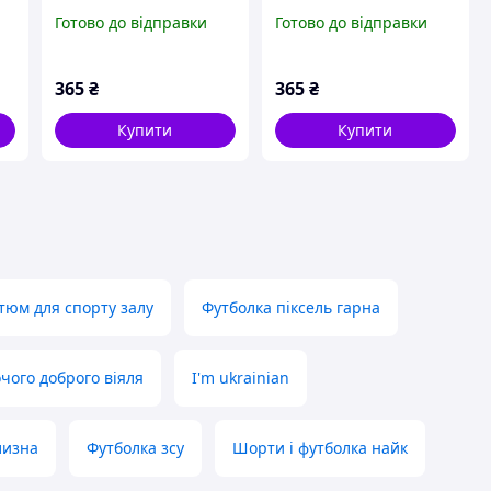
чорна
патріотична чорна
Готово до відправки
Готово до відправки
365
₴
365
₴
Купити
Купити
тюм для спорту залу
Футболка піксель гарна
чого доброго віяля
I'm ukrainian
лизна
Футболка зсу
Шорти і футболка найк