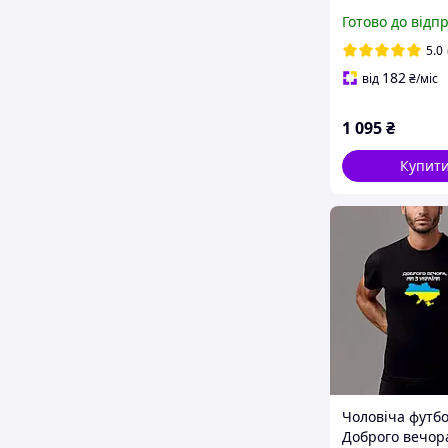
Спортивний к
Готово до відп
чоловічий Адід
Спортивний к
5.0
Adidas
182
від
₴
/міс
1 095
₴
Купит
Чоловіча футб
Доброго вечор