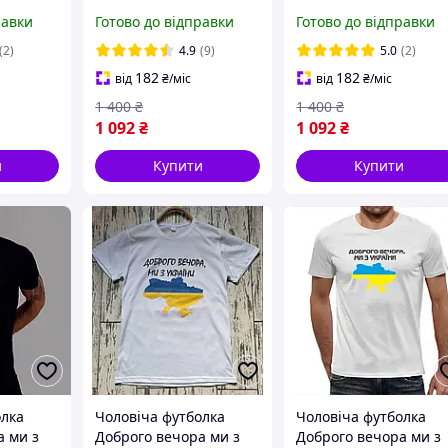
остюм
Чоловічий спортивний
Хакі Олива. Весняний
равки
Готово до відправки
Готово до відправки
ас.
костюм Adidas весна
спортивний костюм
остюм
осінь
Adidas.Спортивний
(2)
4.9
(9)
5.0
(2)
костюм Adidas
182
182
від
₴
/міс
від
₴
/міс
1 400
₴
1 400
₴
1 092
₴
1 092
₴
и
Купити
Купити
олка
Чоловіча футболка
Чоловіча футболка
а ми з
Доброго вечора ми з
Доброго вечора ми з