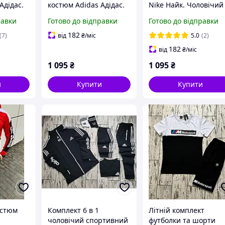
Адідас.
костюм Adidas Адідас.
Nike Найк. Чоловічий
остюм
Спортивний костюм
спортивний костюм
равки
Готово до відправки
Готово до відправки
ас.
чоловічий Адідас.
Найк Nike. Чоловічий
остюм
Спортивний костюм
спортивний костюм X
182
(7)
від
₴
/міс
5.0
(2)
Adidas L
182
від
₴
/міс
1 095
₴
1 095
₴
и
Купити
Купити
остюм
Комплект 6 в 1
Літній комплект
чоловічий спортивний
футболки та шорти