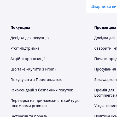
Шкарпетки вис
Покупцям
Продавцям
Довідка для покупців
Довідка для
Prom-підтримка
Створити ін
Акційні пропозиції
Почати прод
Що таке «Купити з Prom»
Просування в
Як купувати з Пром-оплатою
Sprava.prom
Рекомендації з безпечних покупок
Премія для 
Ecommerce.
Перевірка на приналежність сайту до
платформи prom.ua
Угода корис
Інструкції та поради
Політика ко