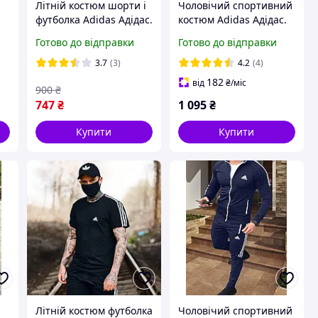
Літній костюм шорти і
Чоловічий спортивний
футболка Adidas Адідас.
костюм Adidas Адідас.
Літній спортивний
Спортивний костюм
Готово до відправки
Готово до відправки
костюм шорти і
чоловічий Адідас.
футболка Adidas Адідас
Спортивний костюм
3.7
(3)
4.2
(4)
Adidas XL
182
від
₴
/міс
900
₴
747
₴
1 095
₴
Купити
Купити
Літній костюм футболка
Чоловічий спортивний