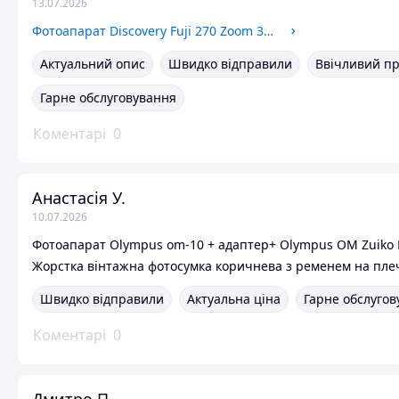
13.07.2026
Фотоапарат Discovery Fuji 270 Zoom 35-70 mm super EBC Fujinon
Актуальний опис
Швидко відправили
Ввічливий п
Гарне обслуговування
Коментарі
0
Анастасія У.
10.07.2026
Фотоапарат Olympus om-10 + адаптер+ Olympus OM Zuiko
Жорстка вінтажна фотосумка коричнева з ременем на пле
Швидко відправили
Актуальна ціна
Гарне обслуго
Коментарі
0