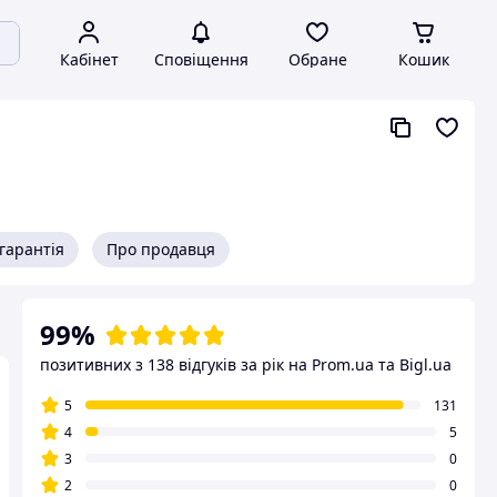
Кабінет
Сповіщення
Обране
Кошик
гарантія
Про продавця
99%
позитивних з 138 відгуків за рік
на Prom.ua та Bigl.ua
5
131
4
5
3
0
2
0