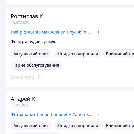
Ростислав К.
18.07.2026
Набір фільтрів макролінзи Hoya 49 mm +1 +2 +4
Фільтри чудові, дякую
Актуальний опис
Швидко відправили
Ввічливий п
Гарне обслуговування
Коментарі
0
Андрей К.
17.07.2026
Фотоапарат Canon Canonet + Canon SE 45 mm 1.9
Актуальний опис
Швидко відправили
Ввічливий п