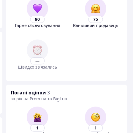
90
75
Гарне обслуговування
Ввічливий продавець
—
Швидко зв'язались
Погані оцінки
3
за рік на Prom.ua та Bigl.ua
1
1