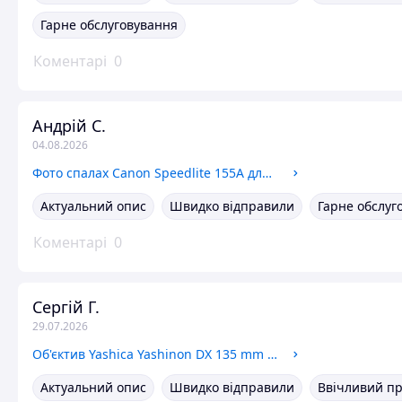
Гарне обслуговування
Коментарі
0
Андрій С.
04.08.2026
Фото спалах Canon Speedlite 155A для фотоапаратів Canon серії A
Актуальний опис
Швидко відправили
Гарне обслуг
Коментарі
0
Сергій Г.
29.07.2026
Об'єктив Yashica Yashinon DX 135 mm 2.8 m42 + кофр
Актуальний опис
Швидко відправили
Ввічливий п