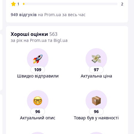
1
2
949 відгуків
на Prom.ua за весь час
Хороші оцінки
563
за рік на Prom.ua та Bigl.ua
109
97
Швидко відправили
Актуальна ціна
96
96
Актуальний опис
Товар був у наявності