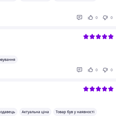
0
0
овування
0
0
родавець
Актуальна ціна
Товар був у наявності