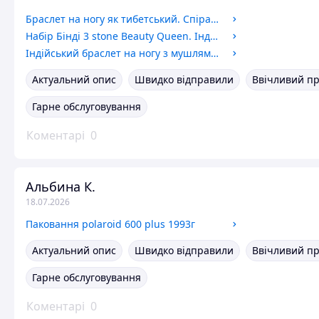
Браслет на ногу як тибетський. Спіральки, корал, кістка. довжина 22,5 +3 см
Набір Бінді 3 stone Beauty Queen. Індична прикраса на лоб зі стразами 16 мм
Індійський браслет на ногу з мушлями Каурі
Актуальний опис
Швидко відправили
Ввічливий п
Гарне обслуговування
Коментарі
0
Альбина К.
18.07.2026
Паковання polaroid 600 plus 1993г
Актуальний опис
Швидко відправили
Ввічливий п
Гарне обслуговування
Коментарі
0