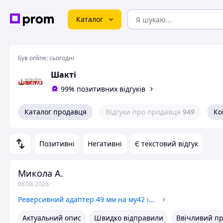
Каталог
Був online:
сьогодні
Шактi
99% позитивних відгуків
Каталог продавця
Відгуки про продавця
949
Ко
Позитивні
Негативні
Є текстовий відгук
Микола А.
08.08.2026
Реверсивний адаптер 49 мм на му42 із кришкою
Актуальний опис
Швидко відправили
Ввічливий п