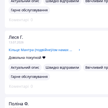
Актуальний опис
Швидко відправили
Ввічливий п
Гарне обслуговування
Коментарі
0
Леся Г.
13.07.2026
Кільце Мантра (подвійне)/ом намах шиття. розмір 17,8 талісман
Довольна покупкой ❤️
Актуальний опис
Швидко відправили
Ввічливий п
Гарне обслуговування
Коментарі
0
Поліна Ф.