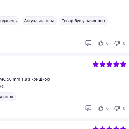
родавець
Актуальна ціна
Товар був у наявності
0
0
 MC 50 mm 1.8 з кришкою
че
вування
0
0