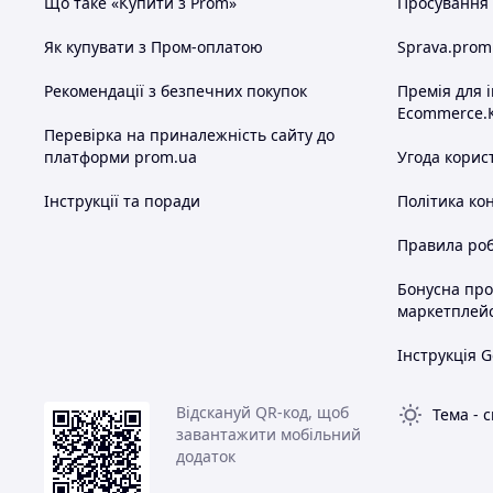
Що таке «Купити з Prom»
Просування в
Як купувати з Пром-оплатою
Sprava.prom
Рекомендації з безпечних покупок
Премія для 
Ecommerce.
Перевірка на приналежність сайту до
платформи prom.ua
Угода корис
Інструкції та поради
Політика ко
Правила роб
Бонусна пр
маркетплей
Інструкція G
Відскануй QR-код, щоб
Тема
-
с
завантажити мобільний
додаток