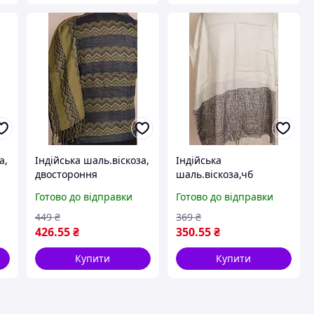
а,
Індійська шаль.віскоза,
Індійська
двостороння
шаль.віскоза,чб
Готово до відправки
Готово до відправки
449
₴
369
₴
426
.55
₴
350
.55
₴
Купити
Купити