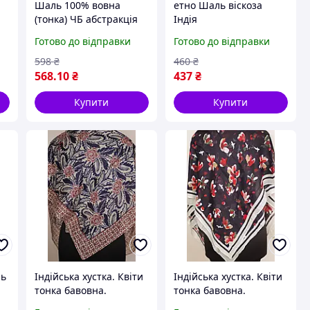
Шаль 100% вовна
етно Шаль віскоза
(тонка) ЧБ абстракція
Індія
індію.
Готово до відправки
Готово до відправки
598
₴
460
₴
568
.10
₴
437
₴
Купити
Купити
ль
Індійська хустка. Квіти
Індійська хустка. Квіти
тонка бавовна.
тонка бавовна.