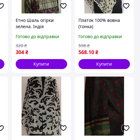
Етно Шаль огірки
Платок 100% вовна
зелена. Індія
(тонка)
Готово до відправки
Готово до відправки
320
₴
598
₴
304
₴
568
.10
₴
Купити
Купити