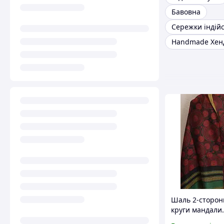
Бавовна
Сережки індійс
Handmade Хен
Шаль 2-сторон
круги мандали.
індія бохо