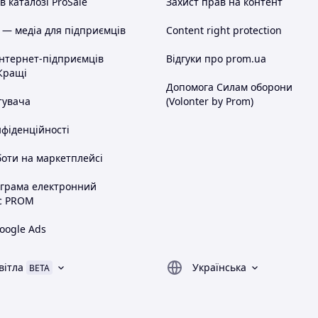
 каталозі ProSale
Захист прав на контент
 — медіа для підприємців
Content right protection
інтернет-підприємців
Відгуки про prom.ua
Кращі
Допомога Силам оборони
тувача
(Volonter by Prom)
нфіденційності
оти на маркетплейсі
ограма електронний
с PROM
oogle Ads
вітла
Українська
BETA