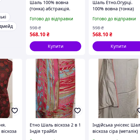
Шаль 100% вовна
Шаль Етно.Огурці.
(тонка) абстракція.
100% вовна (тонка)
Індія етно
індія бохо
ькі
Готово до відправки
Готово до відправки
дмейд
598
₴
598
₴
568
.10
₴
568
.10
₴
Купити
Купити
ня.
Етно Шаль віскоза 2 в 1
Індійська унісекс Ша
 віскоза
Індія трайбл
віскоза сіра (металік)
2в1