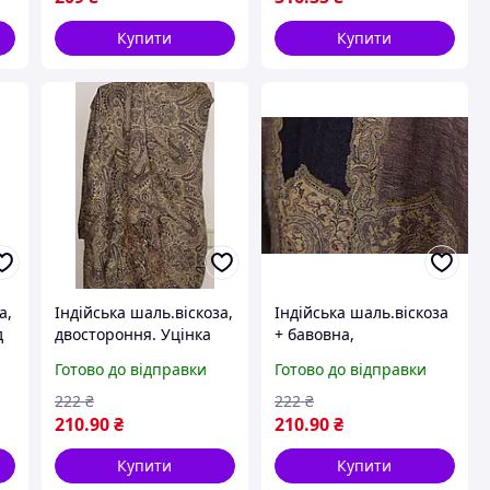
Купити
Купити
а,
Індійська шаль.віскоза,
Індійська шаль.віскоза
д
двостороння. Уцінка
+ бавовна,
двостороння. Уцінка
Готово до відправки
Готово до відправки
222
₴
222
₴
210
.90
₴
210
.90
₴
Купити
Купити