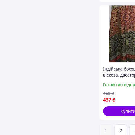
Індійська бохо
віскоза, двост
Зірка 13 проме
Готово до відп
460
₴
437
₴
Купит
1
2