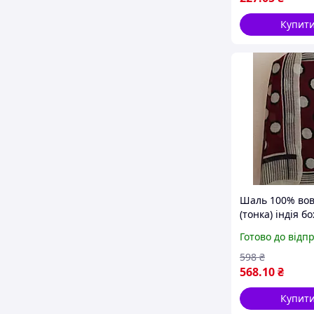
Купит
Шаль 100% во
(тонка) індія бо
Готово до відп
598
₴
568
.10
₴
Купит