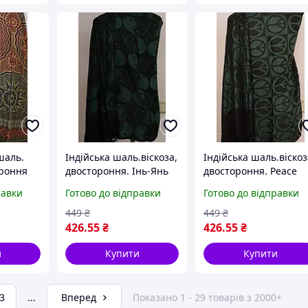
шаль.
Індійська шаль.віскоза,
Індійська шаль.віскоз
ороння
двостороння. Інь-Янь
двостороння. Peace
нів
пацифик
равки
Готово до відправки
Готово до відправки
449
₴
449
₴
426
.55
₴
426
.55
₴
и
Купити
Купити
3
...
Вперед
Показано 1 - 29 товарів з 2000+