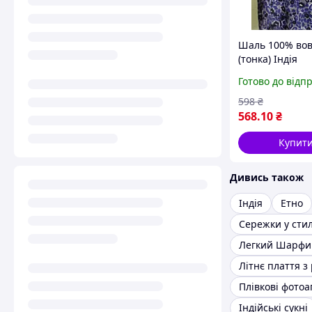
Шаль 100% во
(тонка) Індія
Готово до відп
598
₴
568
.10
₴
Купит
Дивись також
Індія
Етно
Сережки у стил
Легкий Шарфи
Плівкові фото
Індійські сукні