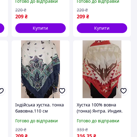
Готово до відправки
Готово до відправки
220
₴
220
₴
209
₴
209
₴
Купити
Купити
.
Індійська хустка. тонка
Хустка 100% вовна
бавовна.110 см
(тонка) Янтра. Индия.
брак уценка
Готово до відправки
Готово до відправки
220
₴
333
₴
209
₴
316
.35
₴