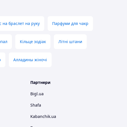
с на браслет на руку
Парфуми для чакр
опал
Кільце зодіак
Літні штани
ю
Алладины жіночі
Партнери
Bigl.ua
Shafa
Kabanchik.ua