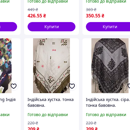
равки
Готово до відправки
Готово до відправки
449
₴
369
₴
426
.55
₴
350
.55
₴
и
Купити
Купити
ng Індія
Індійська хустка. тонка
Індійська хустка. сіра
бавовна.
тонка бавовна.
равки
Готово до відправки
Готово до відправки
220
₴
220
₴
209
₴
209
₴