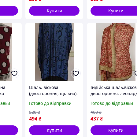
и
Купити
Купити
вна
Шаль. віскоза
Індійська шаль.віскоз
хо
(двостороння, щільна).
двостороння. леопар
Гаятрі мантра. Індія
равки
Готово до відправки
Готово до відправки
520
₴
460
₴
494
₴
437
₴
и
Купити
Купити