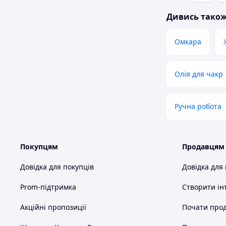
Дивись тако
Омкара
Олія для чакр
Ручна робота
Покупцям
Продавцям
Довідка для покупців
Довідка для
Prom-підтримка
Створити ін
Акційні пропозиції
Почати прод