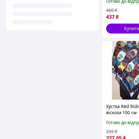
Готово до відп
460
₴
437
₴
Купит
Хустка Red Ridi
віскоза 100 см
Готово до відп
239
₴
227
.05
₴