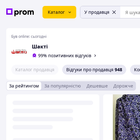
Каталог
У продавця
Був online:
сьогодні
Шактi
99% позитивних відгуків
Каталог продавця
Відгуки про продавця
948
Ко
За рейтингом
За популярністю
Дешевше
Дорожче