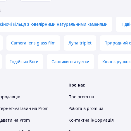
ж
Жіночі кільця з ювелірними натуральними каменями
Підві
Camera lens glass film
Лупа triplet
Природний 
Індійські Боги
Слоники статуетки
Ківш з ручко
Про нас
 продавців
Про prom.ua
тернет-магазин
на Prom
Робота в prom.ua
авати на Prom
Контактна інформація