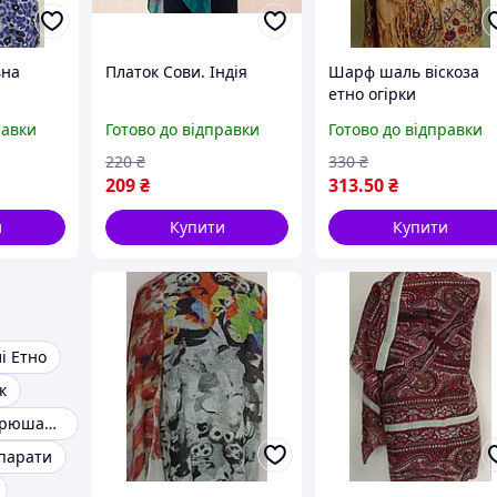
вна
Платок Сови. Індія
Шарф шаль віскоза
етно огірки
жовтогаряча Індія
равки
Готово до відправки
Готово до відправки
220
₴
330
₴
209
₴
313
.50
₴
и
Купити
Купити
і Етно
к
Літнє плаття з рюшами та бретелями
апарати