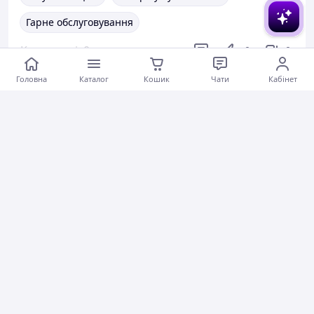
Гарне обслуговування
Коментарі
0
0
0
Головна
Каталог
Кошик
Чати
Кабінет
Олейник С.
12.10.2024
Штифт конічний із внутрішньою різзю ГОСТ 9464-79, Ф10х60
Коментарі
0
0
0
Ледник О.
21.08.2024
Шайба стопорна багатолапчаста Ф36 за ГОСТ 11872-89, DIN 5406.
Коментарі
0
0
0