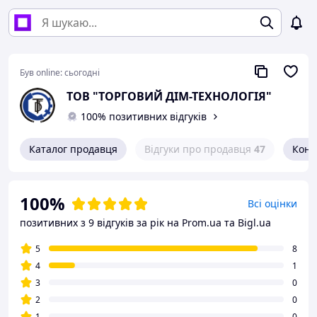
Був online:
сьогодні
ТОВ "ТОРГОВИЙ ДІМ-ТЕХНОЛОГІЯ"
100% позитивних відгуків
Каталог продавця
Відгуки про продавця
47
Конт
100%
Всі оцінки
позитивних з 9 відгуків за рік
на Prom.ua та Bigl.ua
5
8
4
1
3
0
2
0
1
0