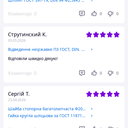
Шплінт ГОСТ 397-79, DIN 94 Ф2,5х45 БЖ
Коментарі
0
0
0
Струтинский К.
03.05.2026
Відведення неіржавке ПЗ ГОСТ, DIN. Ду15/90'
Відповіли швидко дякую!
Коментарі
0
0
0
Сергій Т.
23.04.2026
Шайба стопорна багатолапчаста Ф20 за ГОСТ 11872-89, DIN 5406.
Гайка кругла шліцьова за ГОСТ 11871-88, DIN 981. М20х1.5