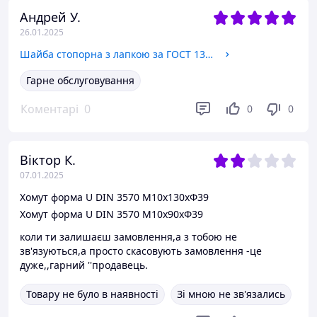
Андрей У.
26.01.2025
Шайба стопорна з лапкою за ГОСТ 13465-77 Ф6
Гарне обслуговування
Коментарі
0
0
0
Віктор К.
07.01.2025
Хомут форма U DIN 3570 М10х130хФ39
Хомут форма U DIN 3570 М10х90хФ39
коли ти залишаєш замовлення,а з тобою не
зв'язуються,а просто скасовують замовлення -це
дуже,,гарний ''продавець.
Товару не було в наявності
Зі мною не зв'язались