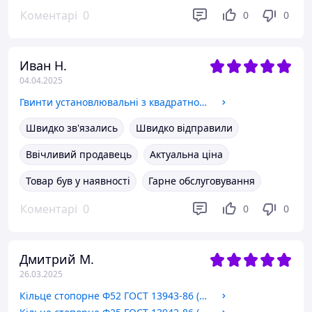
Коментарі
0
0
0
Иван Н.
04.04.2025
Гвинти установлювальні з квадратною головкою та циліндричним кінцем ГОСТ 1482-84 М12х30
Швидко зв'язались
Швидко відправили
Ввічливий продавець
Актуальна ціна
Товар був у наявності
Гарне обслуговування
Коментарі
0
0
0
Дмитрий М.
26.03.2025
Кільце стопорне Ф52 ГОСТ 13943-86 (ВНУТРИНАННЯ)