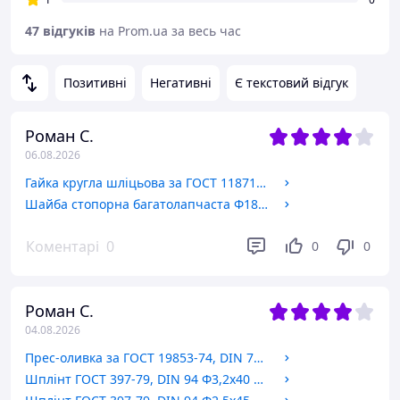
47 відгуків
на Prom.ua за весь час
Позитивні
Негативні
Є текстовий відгук
Роман С.
06.08.2026
Гайка кругла шліцьова за ГОСТ 11871-88, DIN 981. М18х1.5
Шайба стопорна багатолапчаста Ф18 за ГОСТ 11872-89, DIN 5406.
Коментарі
0
0
0
Роман С.
04.08.2026
Прес-оливка за ГОСТ 19853-74, DIN 71412 1.1Ц6 М6х1х180
Шплінт ГОСТ 397-79, DIN 94 Ф3,2х40 БЖ