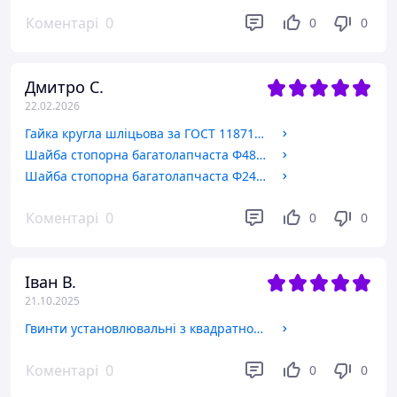
Коментарі
0
0
0
Дмитро С.
22.02.2026
Гайка кругла шліцьова за ГОСТ 11871-88, DIN 981. М48х1.5
Шайба стопорна багатолапчаста Ф48 за ГОСТ 11872-89, DIN 5406.
Шайба стопорна багатолапчаста Ф24 за ГОСТ 11872-89, DIN 5406.
Коментарі
0
0
0
Іван В.
21.10.2025
Гвинти установлювальні з квадратною головкою та циліндричним кінцем ГОСТ 1482-84 М12х30
Коментарі
0
0
0