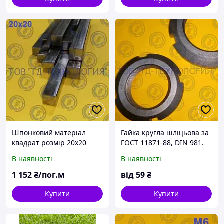
Шпонковий матеріал
Гайка кругла шліцьова за
квадрат розмір 20х20
ГОСТ 11871-88, DIN 981.
В наявності
В наявності
1 152
₴/пог.м
від
59
₴
Купити
Купити