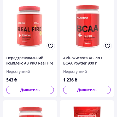
Передтренувальний
Амінокислота AB PRO
комплекс AB PRO Real Fire
BCAA Powder 900 г
250 г
Грейпфрут
Недоступний
Недоступний
543
₴
1 236
₴
Дивитись
Дивитись