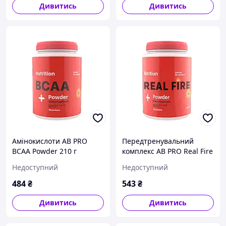
Дивитись
Дивитись
Амінокислоти AB PRO
Передтренувальний
BCAA Powder 210 г
комплекс AB PRO Real Fire
250 г
Недоступний
Недоступний
484
₴
543
₴
Дивитись
Дивитись