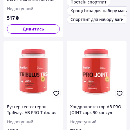
Протеїн спортпит
BCAA + Glutamine Powder
Недоступний
Кращі bcaa для набору маси
236 г Полуниця
517
₴
Спортпит для набору ваги
Дивитись
Бустер тестостерон
Хондропротектор AB PRO
Трібулус AB PRO Tribulus
JOINT caps 90 капсул
TRS caps 120 капсул
Недоступний
Недоступний