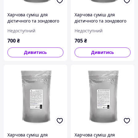
Харчова суміш для
Харчова суміш для
дієтичного та зондового
дієтичного та зондового
харчування "Стандарт"
харчування "Аміно+"
Недоступний
Недоступний
EntherMeal 1000 г
EntherMeal 1000 г
700
₴
705
₴
Дивитись
Дивитись
Харчова суміш для
Харчова суміш для