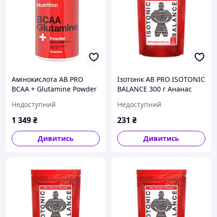
Амінокислота AB PRO
Ізотонік AB PRO ISOTONIC
BCAA + Glutamine Powder
BALANCE 300 г Ананас
1000 г Полуниця
Недоступний
Недоступний
1 349
₴
231
₴
Дивитись
Дивитись