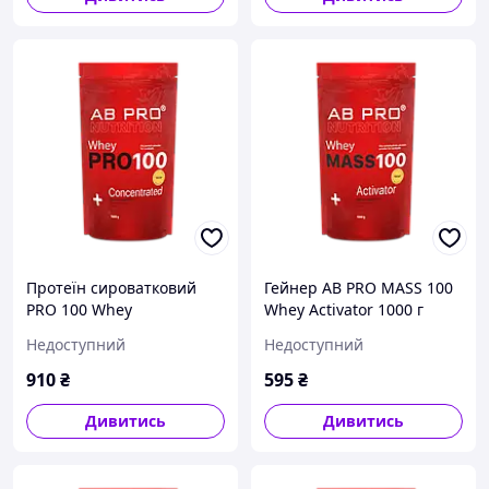
Протеїн сироватковий
Гейнер AB PRO MASS 100
PRO 100 Whey
Whey Activator 1000 г
Concentrated AB PRO 1000
Недоступний
Недоступний
г
910
₴
595
₴
Дивитись
Дивитись