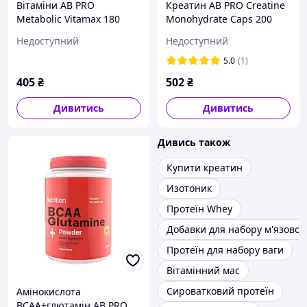
Вітаміни AB PRO
Креатин AB PRO Creatine
Metabolic Vitamax 180
Monohydrate Caps 200
капсул
капсул
Недоступний
Недоступний
5.0
(1)
405
₴
502
₴
Дивитись
Дивитись
Дивись також
Купити креатин
Изотоник
Протеїн Whey
Добавки для набору м'язової
Протеїн для набору ваги
Вітамінний мас
Сироватковий протеїн
Амінокислота
ВСАА+глютамін AB PRO