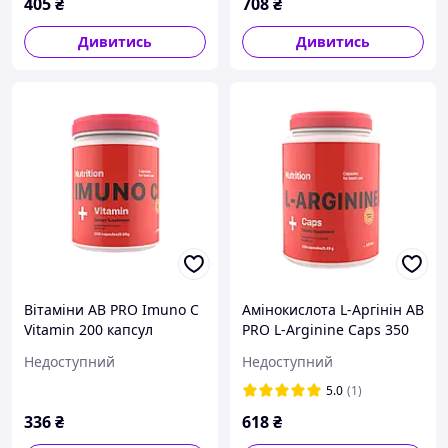
405
₴
708
₴
Дивитись
Дивитись
Вітаміни AB PRO Imuno C
Амінокислота L-Аргінін AB
Vitamin 200 капсул
PRO L-Arginine Caps 350
капсул
Недоступний
Недоступний
5.0
(1)
336
₴
618
₴