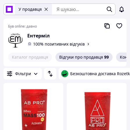
У продавця
Був online:
давно
Ентерміл
100% позитивних відгуків
Каталог продавця
Відгуки про продавця
99
Конт
Фільтри
Безкоштовна доставка Rozetk