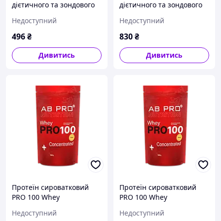
дієтичного та зондового
дієтичного та зондового
харчування
харчування "Амінокарб
Недоступний
Недоступний
"Гіперкалорійна"
Низькокалорійна"
EntherMeal 1000 г
EntherMeal 1000 г
496
₴
830
₴
Дивитись
Дивитись
Протеїн сироватковий
Протеїн сироватковий
PRO 100 Whey
PRO 100 Whey
Concentrated AB PRO 1000
Concentrated AB PRO 1000
Недоступний
Недоступний
г
г