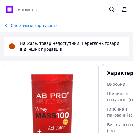
Спортивне харчування
На жаль, товар недоступний. Переглянь товари
від інших продавців
Характе
Виробник
Ширина в
пакуванні (с
Глибина в
пакованні (с
Висота в па
(см)