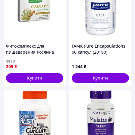
Фитокомплекс для
ГАМК Pure Encapsulations
пищеварения Рослина
60 капсул (20190)
Карпат Травлесил 500 мг
354
₴
№60 (2770732909)
305
₴
1 244
₴
Купити
Купити