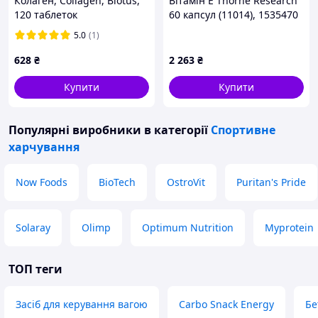
Колаген, Collagen, Biotus,
Вітамін Е Thorne Research
120 таблеток
60 капсул (11014), 1535470
194
5.0
(1)
628
₴
2 263
₴
Купити
Купити
Популярні виробники
в категорії
Спортивне
харчування
Now Foods
BioTech
OstroVit
Puritan's Pride
Solaray
Olimp
Optimum Nutrition
Myprotein
ТОП теги
Засіб для керування вагою
Carbo Snack Energy
Бе