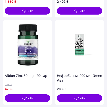
1 669
₴
2 402
₴
Купити
Купити
Albion Zinc 30 mg - 90 cap
Нефробальм, 200 мл, Green
Visa
531
₴
478
₴
288
₴
Купити
Купити