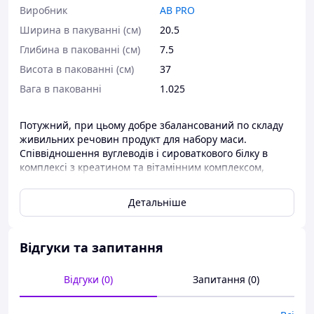
Виробник
AB PRO
Ширина в пакуванні (см)
20.5
Глибина в пакованні (см)
7.5
Висота в пакованні (см)
37
Вага в пакованні
1.025
Потужний, при цьому добре збалансований по складу
живильних речовин продукт для набору маси.
Співвідношення вуглеводів і сироваткового білку в
комплексі з креатином та вітамінним комплексом,
швидко допоможуть поповнити втрати енергії і
будівельного матеріалу, необхідні для побудови м`язів.
Детальніше
Простота та натуральність інгредієнтів дозволить
набирати м'язові об'єми без небезпеки для здоров'я.
Для комфортного стану травної системи, в період
Відгуки та запитання
підвищення калорійності раціону, до складу гейнера
входять харчові волокна (пребіотики).
Відгуки (0)
Запитання (0)
Склад: мальтодекстрин, сироватковий білок, креатину
моногідрат, алкалізований какао порошок (в смаку -