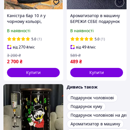
Каністра бар 10 л у
Ароматизатор в машину
чорному кольорі,
БЕРЕЖИ СЕБЕ подарунок
оригінальний подарунок
автомобілісту
В наявності
В наявності
куму, на день
народження
5.0
(1)
5.0
(1)
270
49
від
₴
/міс
від
₴
/міс
3 200
₴
589
₴
2 700
₴
489
₴
Купити
Купити
Дивись також
Подарунок чоловікові
Подарунок куму
Подарунок чоловікові на де
Ароматизатор в машину