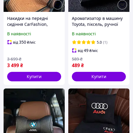
Накидки на передні
Ароматизатор в машину
сидіння CarFashion,
Toyota, піксель, ручної
модель MONACO FRONT,
роботи, подарунок
В наявності
В наявності
коньячний/чорний
чоловікові
350
від
₴
/міс
5.0
(1)
49
від
₴
/міс
3 699
₴
589
₴
3 499
₴
489
₴
Купити
Купити