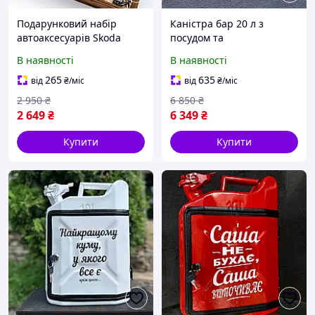
Подарунковий набір
Каністра бар 20 л з
автоаксесуарів Skoda
посудом та
підсвічуванням -
В наявності
В наявності
оригінальний подарунок
чоловікові, шефу, босу,
265
635
від
₴
/міс
від
₴
/міс
товаришу
2 950
₴
6 850
₴
2 649
₴
6 349
₴
Купити
Купити