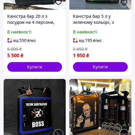
Каністра бар 20 л з
Каністра бар 5 л у
посудом на 4 персони,
зеленому кольорі, з
незвичайний подарунок
написом для чоловіка,
В наявності
В наявності
коханого, шефа, боса
550
195
від
₴
/міс
від
₴
/міс
6 000
₴
2 450
₴
5 500
₴
1 950
₴
Купити
Купити