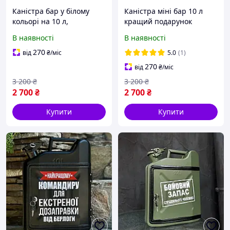
Каністра бар у білому
Каністра міні бар 10 л
кольорі на 10 л,
кращий подарунок
оригінальний подарунок
чоловікові, другу, куму,
В наявності
В наявності
чоловікові, міні бар, набір
татові
для віскі
270
від
₴
/міс
5.0
(1)
270
від
₴
/міс
3 200
₴
3 200
₴
2 700
₴
2 700
₴
Купити
Купити