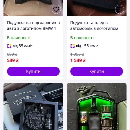
Подушка на підголовник в
Подушка та плед в
авто з логотипом BMW 1
автомобіль з логотипом
штука
AUDI чорний, флісовий
В наявності
В наявності
набір
55
155
від
₴
/міс
від
₴
/міс
690
₴
1 950
₴
549
₴
1 549
₴
Купити
Купити