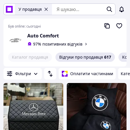
У продавця
Був online:
сьогодні
Auto Comfort
97% позитивних відгуків
Каталог продавця
Відгуки про продавця
617
Кон
Фільтри
Оплатити частинами
Кате