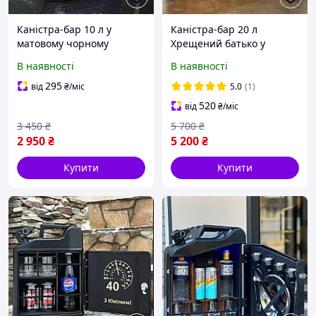
Каністра-бар 10 л у
Каністра-бар 20 л
матовому чорному
Хрещений батько у
кольорі на 4 чарки,
чорному кольорі,
В наявності
В наявності
оригінальний подарунок
каністра подарунок для
шефу, босу, скрипу
чоловіка
295
від
₴
/міс
5.0
(1)
520
від
₴
/міс
3 450
₴
5 700
₴
2 950
₴
5 200
₴
Купити
Купити