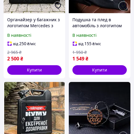
Органайзер у багажник з
Подушка та плед в
логотипом Mercedes з
автомобіль з логотипом
екошкіри, чорний, 50 см,
BMW, флісовий набір
В наявності
В наявності
сумка в багажник
250
155
від
₴
/міс
від
₴
/міс
2 965
₴
1 950
₴
2 500
₴
1 549
₴
Купити
Купити