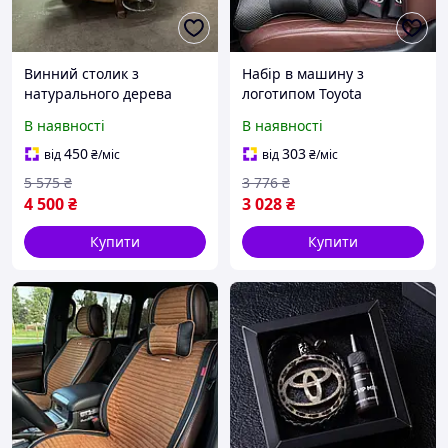
Винний столик з
Набір в машину з
натурального дерева
логотипом Toyota
ручної роботи, набір для
В наявності
В наявності
вина на 4 персони
450
303
від
₴
/міс
від
₴
/міс
5 575
₴
3 776
₴
4 500
₴
3 028
₴
Купити
Купити