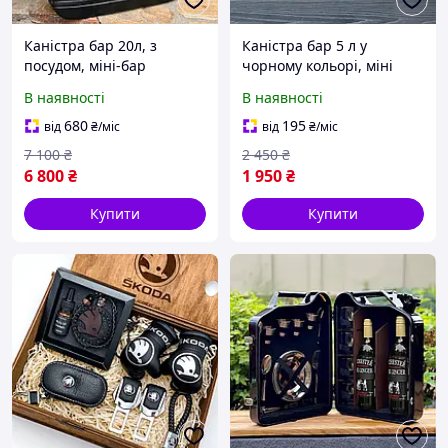
Каністра бар 20л, з
Каністра бар 5 л у
посудом, міні-бар
чорному кольорі, міні
подарунок
бар, оригінальний
В наявності
В наявності
подарунок чоловікові
680
195
від
₴
/міс
від
₴
/міс
7 100
₴
2 450
₴
6 800
₴
1 950
₴
Купити
Купити