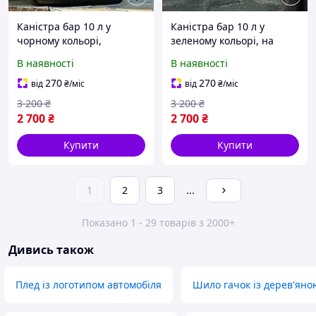
Каністра бар 10 л у
Каністра бар 10 л у
чорному кольорі,
зеленому кольорі, на
подарунок військовому,
подарунок
В наявності
В наявності
чоловікові, шефу,
командиру
270
270
від
₴
/міс
від
₴
/міс
3 200
₴
3 200
₴
2 700
₴
2 700
₴
Купити
Купити
1
2
3
...
Показано 1 - 29 товарів з 2000+
Дивись також
Плед із логотипом автомобіля
Шило гачок із дерев'ян