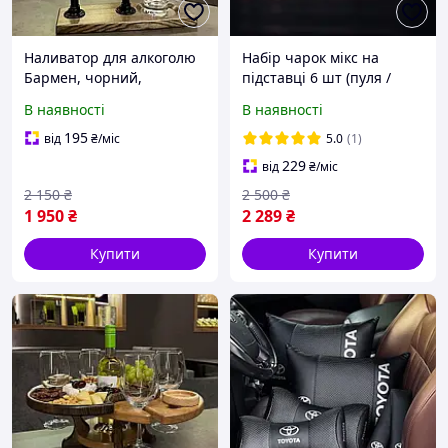
Наливатор для алкоголю
Набір чарок мікс на
Бармен, чорний,
підставці 6 шт (пуля /
креативні подарунки
граната/герб) в
В наявності
В наявності
подарунковій упаковці
195
від
₴
/міс
5.0
(1)
229
від
₴
/міс
2 150
₴
2 500
₴
1 950
₴
2 289
₴
Купити
Купити