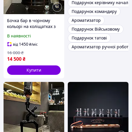
Подарунок керівнику началь
Подарунок командиру
Ароматизатор
Бочка бар в чорному
кольорі на коліщатках з
Подарунок Військовому
підсвічуванням,
В наявності
Подарунок татові
наливатором,
оригінальний подарунок
1450
від
₴
/міс
Ароматизатор ручної роботи
босу, від колективу
16 000
₴
14 500
₴
Купити