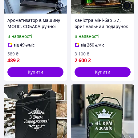
Ароматизатор в машину
Каністра міні-бар 5 л,
МОПС, СОБАКА ручної
оригінальний подарунок
роботи, подарунок
шефу, куму, чоловікові,
В наявності
В наявності
чоловікові
татові
49
260
від
₴
/міс
від
₴
/міс
589
₴
3 100
₴
489
₴
2 600
₴
Купити
Купити