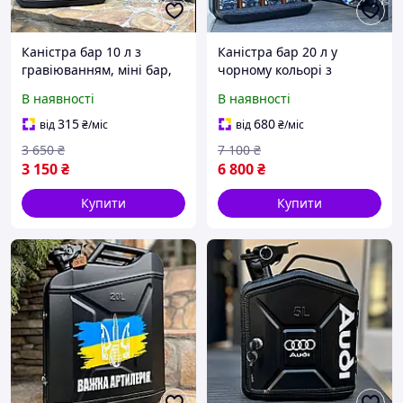
Каністра бар 10 л з
Каністра бар 20 л у
гравіюванням, міні бар,
чорному кольорі з
оригінальний подарунок
посудом на 4 персони -
В наявності
В наявності
чоловікові на юбілей,
найкращий подарунок
день народження
куму, свату, брату
315
680
від
₴
/міс
від
₴
/міс
3 650
₴
7 100
₴
3 150
₴
6 800
₴
Купити
Купити