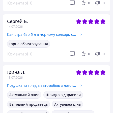
Коментарі
0
0
0
Сергей Б.
14.07.2026
Каністра бар 5 л в чорному кольорі, оригінальний подарунок до дня народження для чоловіка, шефа, чоловіка
Гарне обслуговування
Коментарі
0
0
0
Ірина Л.
13.07.2026
Подушка та плед в автомобіль з логотипом Renault, флісовий набір
Актуальний опис
Швидко відправили
Ввічливий продавець
Актуальна ціна