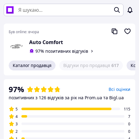
Був online:
вчора
Auto Comfort
97% позитивних відгуків
Каталог продавця
Відгуки про продавця
617
Кон
97%
Всі оцінки
позитивних з 126 відгуків за рік
на Prom.ua та Bigl.ua
5
115
4
7
3
0
2
0
1
4