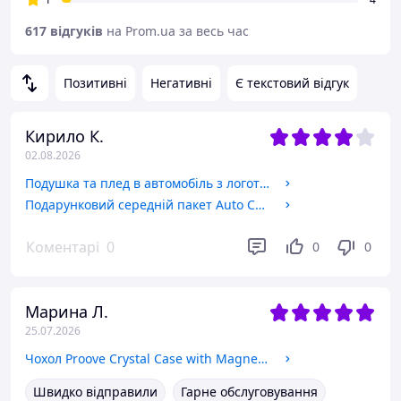
617 відгуків
на Prom.ua за весь час
Позитивні
Негативні
Є текстовий відгук
Кирило К.
02.08.2026
Подушка та плед в автомобіль з логотипом Mercedes, флісовий набір
Подарунковий середній пакет Auto Comfort
Коментарі
0
0
0
Марина Л.
25.07.2026
Чохол Proove Crystal Case with Magnetic Ring iPhone 13
Швидко відправили
Гарне обслуговування