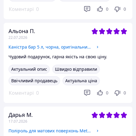
Коментарі
0
0
0
Альона П.
22.07.2026
Каністра бар 5 л, чорна, оригінальний подарунок чоловікові
Чудовий подарунок, гарна якість на свою ціну.
Актуальний опис
Швидко відправили
Ввічливий продавець
Актуальна ціна
Коментарі
0
0
0
Дарья М.
17.07.2026
Поліроль для матових поверхонь Meticulous Matte Detailer & Spray Sealant For Crisp Satin & Matte Finishes