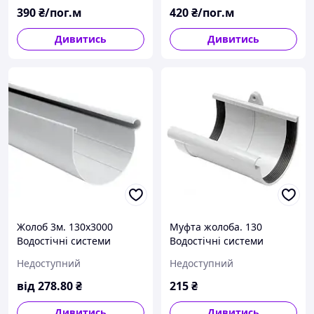
390
₴/пог.м
420
₴/пог.м
Дивитись
Дивитись
Жолоб 3м. 130x3000
Муфта жолоба. 130
Водостічні системи
Водостічні системи
Rainway (Ренвей)
Rainway (Ренвей)
Недоступний
Недоступний
від
278
.80
₴
215
₴
Дивитись
Дивитись