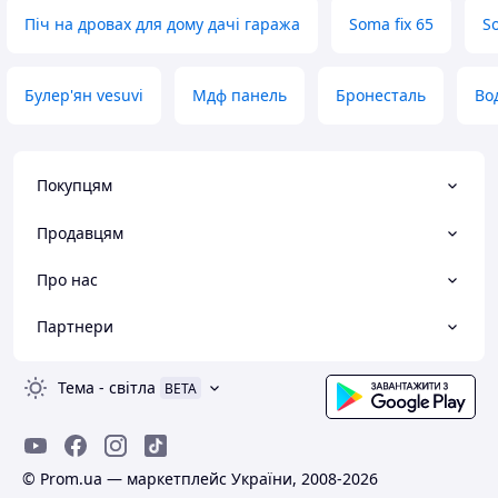
Піч на дровах для дому дачі гаража
Soma fix 65
S
Булер'ян vesuvi
Мдф панель
Бронесталь
Во
Покупцям
Продавцям
Про нас
Партнери
Тема
-
світла
BETA
© Prom.ua — маркетплейс України, 2008-2026