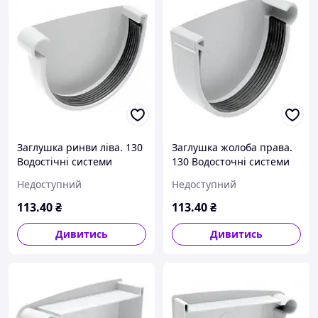
Заглушка ринви ліва. 130
Заглушка жолоба права.
Водостічні системи
130 Водосточні системи
Rainway (Ренвей)
Rainway (Ренвей)
Недоступний
Недоступний
113
.40
₴
113
.40
₴
Дивитись
Дивитись