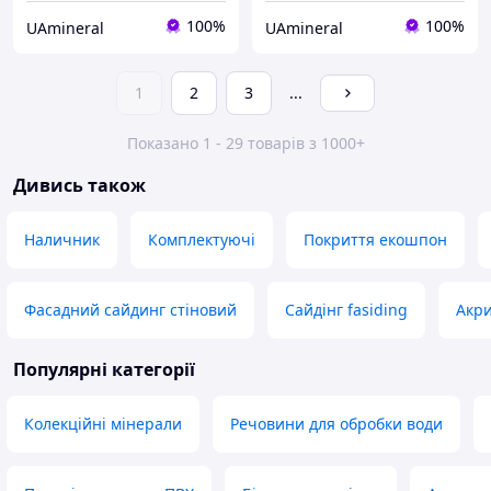
100%
100%
UAmineral
UAmineral
1
2
3
...
Показано 1 - 29 товарів з 1000+
Дивись також
Наличник
Комплектуючі
Покриття екошпон
Фасадний сайдинг стіновий
Сайдінг fasiding
Акри
Популярні категорії
Колекційні мінерали
Речовини для обробки води