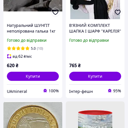
Натуральний ШУНГІТ
В'ЯЗНИЙ КОМПЛЕКТ
неполірована галька 1кг
ШАПКА І ШАРФ "КАРЕЛІЯ"
Карелія
4152-10 чорний
Готово до відправки
Готово до відправки
5.0
(10)
62
від
₴
/міс
620
₴
765
₴
Купити
Купити
100%
95%
UAmineral
Інтер-фешн