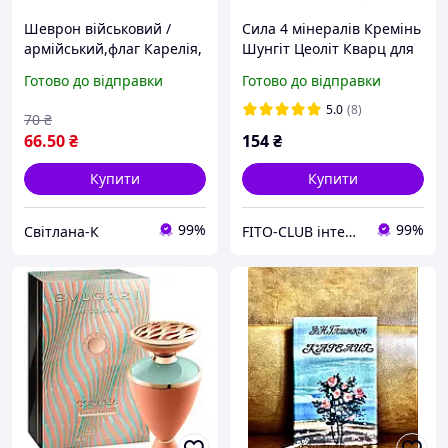
Шеврон військовий /
Сила 4 мінералів Кремінь
армійський,флаг Карелія,
Шунгіт Цеоліт Кварц для
на липучці, ЗСУ. 5 см *
очищення води 500 г.
Готово до відправки
Готово до відправки
8см
Походження: Карелія.
5.0
(8)
70
₴
66
.50
₴
154
₴
Купити
Купити
99%
99%
Свiтлана-К
FITO-CLUB інтернет-магазин