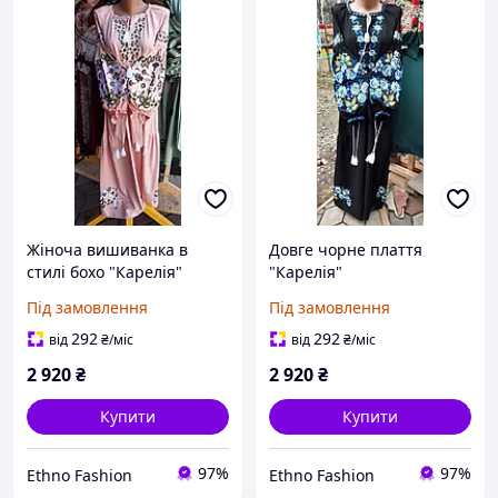
Жіноча вишиванка в
Довге чорне плаття
стилі бохо "Карелія"
"Карелія"
Під замовлення
Під замовлення
292
292
від
₴
/міс
від
₴
/міс
2 920
₴
2 920
₴
Купити
Купити
97%
97%
Ethno Fashion
Ethno Fashion