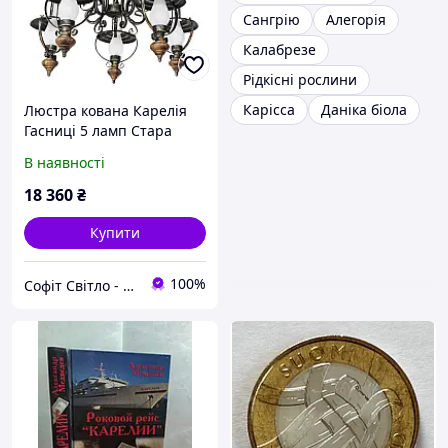
Сангрію
Алегорія
Калабрезе
Рідкісні рослини
Карісса
Даніка біола
Люстра кована Карелія
Гасниці 5 ламп Стара
бронза, Дуб світлий
В наявності
18 360
₴
Купити
100%
Софіт Світло - магазин світильників