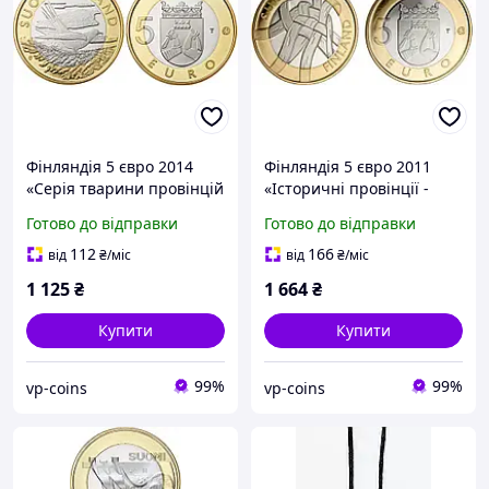
Фінляндія 5 євро 2014
Фінляндія 5 євро 2011
«Серія тварини провінцій
«Історичні провінції -
- Карелія. Зозуля »UNC
Карелія» UNC (KM#159)
Готово до відправки
Готово до відправки
(KM#207)
112
166
від
₴
/міс
від
₴
/міс
1 125
₴
1 664
₴
Купити
Купити
99%
99%
vp-coins
vp-coins