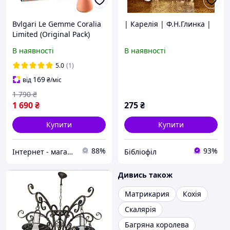
Bvlgari Le Gemme Coralia
| Карелія | Ф.Н.Глинка |
Limited (Original Pack)
Бултарі Ле Гемме Карелія
В наявності
В наявності
Лімітед Едішн
5.0
(1)
169
від
₴
/міс
1 790
₴
1 690
₴
275
₴
Купити
Купити
88%
93%
Інтернет - магазин ГЛАМУР
Бібліофіл
Дивись також
Матрикария
Кохія
Скалярія
Багряна королева