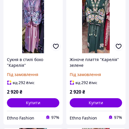
Сукня в стилі бохо
Жіноче плаття "Карелія"
"Карелія"
зелене
Під замовлення
Під замовлення
292
292
від
₴
/міс
від
₴
/міс
2 920
₴
2 920
₴
Купити
Купити
97%
97%
Ethno Fashion
Ethno Fashion