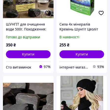
ШУНГІТ для очищення
Сила 4х мінералів
води 500г. Походження:
Кремінь Шунгіт Цеоліт
Карелія.
Кварц для очищення
Готово до відправки
В наявності
води 500г. Походження:
Карелія.
350
₴
255
₴
Купити
Купити
97%
93%
Сто витаминок
інтернет-магазин Фітопрепарати