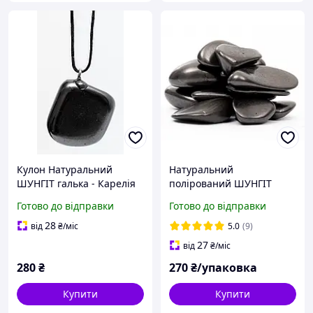
Кулон Натуральний
Натуральний
ШУНГІТ галька - Карелія
полірований ШУНГІТ
галька галтівка 100 грамів
Готово до відправки
Готово до відправки
Карелія
28
від
₴
/міс
5.0
(9)
27
від
₴
/міс
280
₴
270
₴/упаковка
Купити
Купити