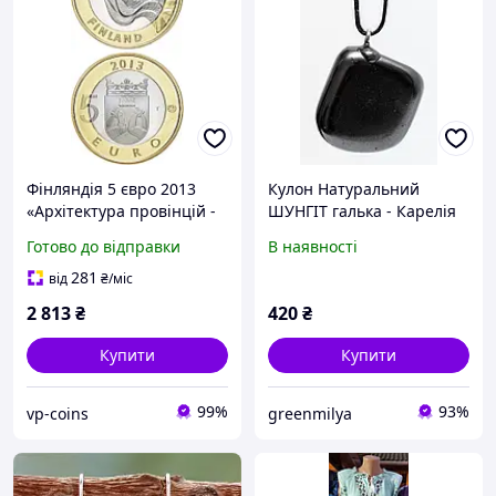
Фінляндія 5 євро 2013
Кулон Натуральний
«Архітектура провінцій -
ШУНГІТ галька - Карелія
Карелія» UNC (KM#195)
Код/Артикул 4121к
Готово до відправки
В наявності
281
від
₴
/міс
2 813
₴
420
₴
Купити
Купити
99%
93%
vp-coins
greenmilya