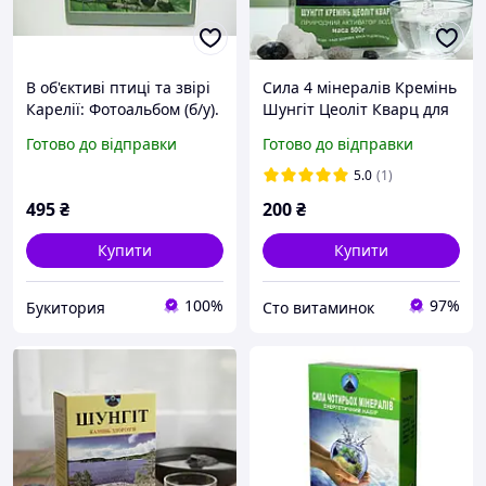
В об'єктиві птиці та звірі
Сила 4 мінералів Кремінь
Карелії: Фотоальбом (б/у).
Шунгіт Цеоліт Кварц для
очищення води 500 г.
Готово до відправки
Готово до відправки
Походження: Карелія.
5.0
(1)
495
₴
200
₴
Купити
Купити
100%
97%
Букитория
Сто витаминок