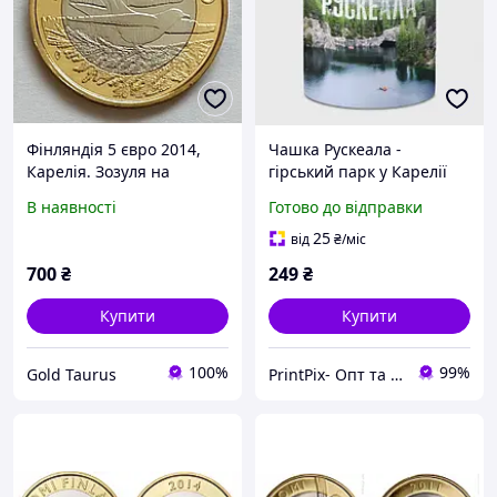
Фінляндія 5 євро 2014,
Чашка Рускеала -
Карелія. Зозуля на
гірський парк у Карелії
ялинковій гілці
330 мл (колір чашки на
В наявності
Готово до відправки
вибір)
25
від
₴
/міс
700
₴
249
₴
Купити
Купити
100%
99%
Gold Taurus
PrintPix- Опт та Роздріб