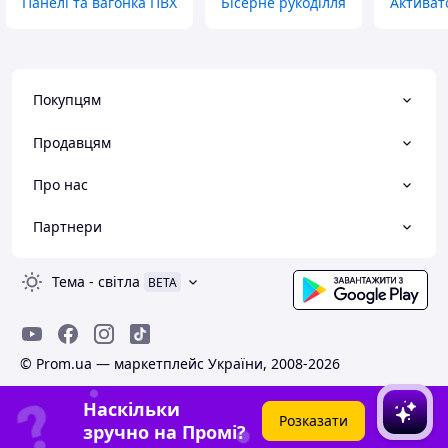
Панелі та вагонка ПВХ
Бісерне рукоділля
Активат
Покупцям
Продавцям
Про нас
Партнери
Тема
-
світла
BETA
© Prom.ua — маркетплейс України, 2008-2026
Наскільки
Розказати
зручно на Промі?