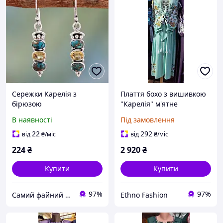
Сережки Карелія з
Плаття бохо з вишивкою
бірюзою
"Карелія" м'ятне
В наявності
Під замовлення
22
292
від
₴
/міс
від
₴
/міс
224
₴
2 920
₴
Купити
Купити
97%
97%
Самий файний магазин
Ethno Fashion