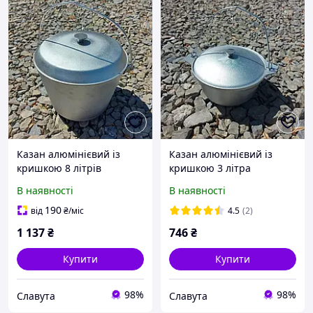
Казан алюмінієвий із
Казан алюмінієвий із
кришкою 8 літрів
кришкою 3 літра
В наявності
В наявності
190
від
₴
/міс
4.5
(2)
1 137
₴
746
₴
Купити
Купити
98%
98%
Славута
Славута