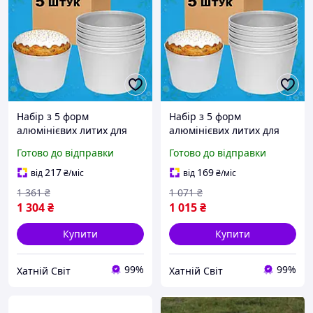
Набір з 5 форм
Набір з 5 форм
алюмінієвих литих для
алюмінієвих литих для
випікання пасок,
випікання пасок,
Готово до відправки
Готово до відправки
великодніх кулічів, хліба
великодніх кулічів, хліба
та кексів з посиленим
та кексів з посиленим
217
169
від
₴
/міс
від
₴
/міс
бортиком по краю, 3 л
бортиком по краю, 1 л
1 361
₴
1 071
₴
1 304
₴
1 015
₴
Купити
Купити
99%
99%
Хатній Світ
Хатній Світ