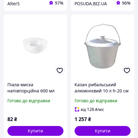
97%
96%
AlterS
POSUDA.BIZ.UA
Піала-миска
Казан рибальський
напівпорційна 600 мл
алюмінієвий 10 л h-20 см
D=150мм ПОЛІМЕТ
ТМ ПОЛІМЕТ
Готово до відправки
Готово до відправки
126
від
₴
/міс
82
₴
1 257
₴
Купити
Купити