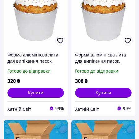
Форма алюмінієва лита
Форма алюмінієва лита
для випікання пасок,
для випікання пасок,
великодніх кулічів, хліба
великодніх кулічів, хліба
Готово до відправки
Готово до відправки
та кексів із посиленим
та кексів із посиленим
бортиком по краю 1.5 л
бортиком по краю 1 л
320
₴
308
₴
Купити
Купити
99%
99%
Хатній Світ
Хатній Світ