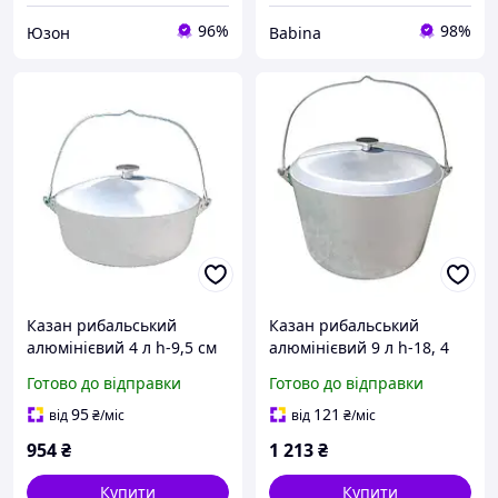
96%
98%
Юзон
Babina
Казан рибальський
Казан рибальський
алюмінієвий 4 л h-9,5 см
алюмінієвий 9 л h-18, 4
ТМ ПОЛІМЕТ
см ТМ ПОЛІМЕТ
Готово до відправки
Готово до відправки
95
121
від
₴
/міс
від
₴
/міс
954
₴
1 213
₴
Купити
Купити