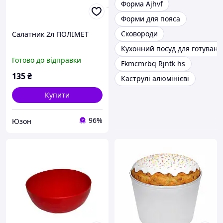
Форма Ajhvf
Форми для пояса
Сковороди
Салатник 2л ПОЛІМЕТ
Кухонний посуд для готуванн
Готово до відправки
Fkmcmrbq Rjntk hs
135
₴
Каструлі алюмінієві
Купити
96%
Юзон