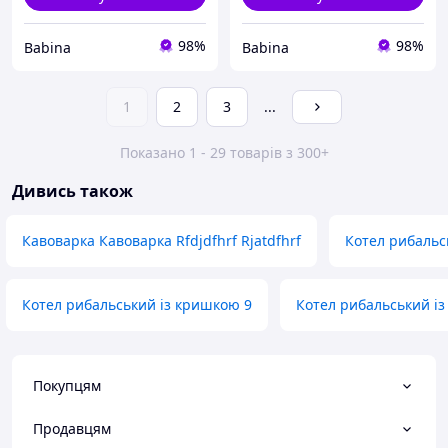
98%
98%
Babina
Babina
1
2
3
...
Показано 1 - 29 товарів з 300+
Дивись також
Кавоварка Кавоварка Rfdjdfhrf Rjatdfhrf
Котел рибальс
Котел рибальський із кришкою 9
Котел рибальський і
Покупцям
Продавцям