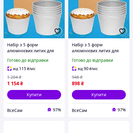
Набір з 5 форм
Набір з 5 форм
алюмінієвих литих для
алюмінієвих литих для
випікання пасок,
випікання пасок,
Готово до відправки
Готово до відправки
великодніх кулічів, хліба
великодніх кулічів, хліба
та кексів з посиленим
та кексів з посиленим
115
90
від
₴
/міс
від
₴
/міс
бортиком по краю, 3 л
бортиком по краю, 1 л
1 204
₴
948
₴
1 154
₴
898
₴
Купити
Купити
97%
97%
ВсеСам
ВсеСам