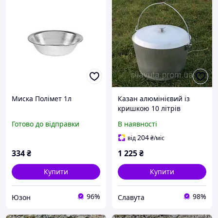
Миска Полімет 1л
Казан алюмінієвий із
кришкою 10 літрів
Готово до відправки
В наявності
204
від
₴
/міс
334
₴
1 225
₴
Купити
Купити
96%
98%
Юзон
Славута