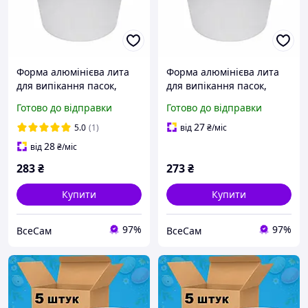
Форма алюмінієва лита
Форма алюмінієва лита
для випікання пасок,
для випікання пасок,
великодніх кулічів, хліба
великодніх кулічів, хліба
Готово до відправки
Готово до відправки
та кексів із посиленим
та кексів із посиленим
бортиком по краю 1.5 л
бортиком по краю 1 л
27
5.0
(1)
від
₴
/міс
28
від
₴
/міс
283
₴
273
₴
Купити
Купити
97%
97%
ВсеСам
ВсеСам