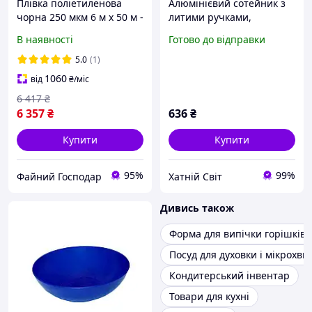
Плівка поліетиленова
Алюмінієвий сотейник з
чорна 250 мкм 6 м х 50 м -
литими ручками,
будівельна технічна
рифленим дном та
В наявності
Готово до відправки
плівка для господарчих
кришкою 2.5 л Товари для
та ремонтних робіт
дому
5.0
(1)
1060
від
₴
/міс
6 417
₴
6 357
₴
636
₴
Купити
Купити
95%
99%
Файний Господар
Хатній Світ
Дивись також
Форма для випічки горішків
Посуд для духовки і мікрохви
Кондитерський інвентар
Товари для кухні