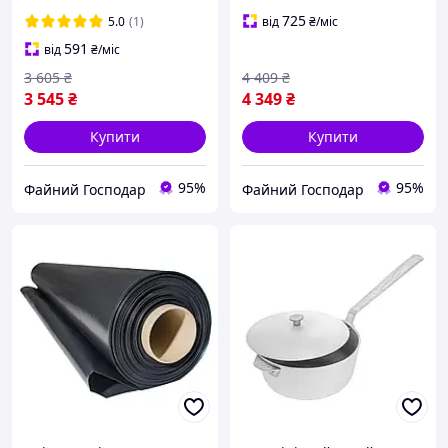
плівка для господарчих
плівка для господарчих
та ремонтних робіт
та ремонтних робіт
725
5.0
(1)
від
₴
/міс
591
від
₴
/міс
3 605
₴
4 409
₴
3 545
₴
4 349
₴
Купити
Купити
95%
95%
Файний Господар
Файний Господар