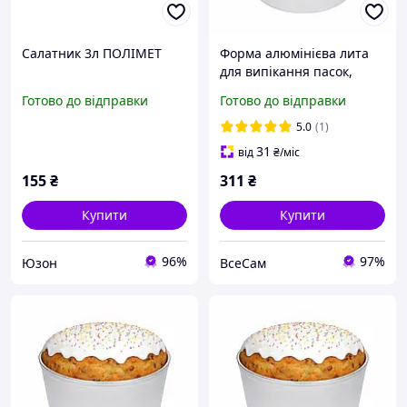
Салатник 3л ПОЛІМЕТ
Форма алюмінієва лита
для випікання пасок,
великодніх кулічів, хліба
Готово до відправки
Готово до відправки
та кексів із посиленим
бортиком по краю 3 л
5.0
(1)
31
від
₴
/міс
155
₴
311
₴
Купити
Купити
96%
97%
Юзон
ВсеСам