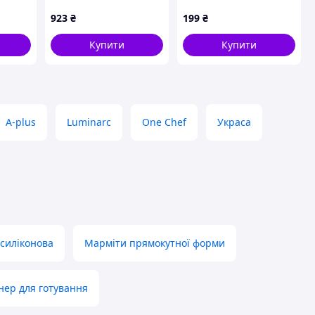
923
₴
199
₴
трав
Купити
Купити
A-plus
Luminarc
One Chef
Украса
 силіконова
Марміти прямокутної форми
нер для готування