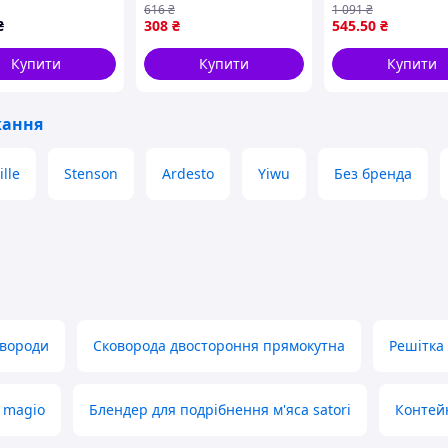
616
₴
1 091
₴
00 мм
створення кулінарних
випікання та
₴
308
₴
545
.50
₴
RO11
шедеврів
приготування с
ТМ SNT
Купити
Купити
Купити
кання
lle
Stenson
Ardesto
Yiwu
Без бренда
овороди
Сковорода двостороння прямокутна
Решітка
 magio
Блендер для подрібнення м'яса satori
Контей