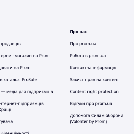
Про нас
 продавців
Про prom.ua
тернет-магазин
на Prom
Робота в prom.ua
авати на Prom
Контактна інформація
 каталозі ProSale
Захист прав на контент
 — медіа для підприємців
Content right protection
інтернет-підприємців
Відгуки про prom.ua
Кращі
Допомога Силам оборони
тувача
(Volonter by Prom)
нфіденційності