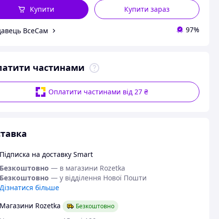
Купити
Купити зараз
97%
авець ВсеСам
латити частинами
Оплатити частинами від 27 ₴
тавка
Підписка на доставку Smart
Безкоштовно
— в магазини Rozetka
Безкоштовно
— у відділення Нової Пошти
Дізнатися більше
Магазини Rozetka
Безкоштовно