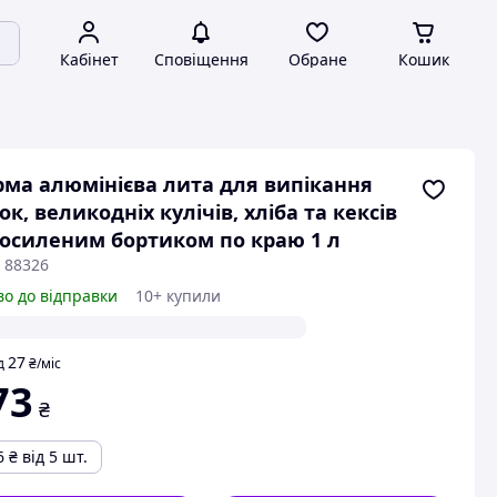
Кабінет
Сповіщення
Обране
Кошик
ма алюмінієва лита для випікання
ок, великодніх кулічів, хліба та кексів
посиленим бортиком по краю 1 л
 88326
во до відправки
10+ купили
27
д
₴
/міс
73
₴
6
₴
від 5 шт.