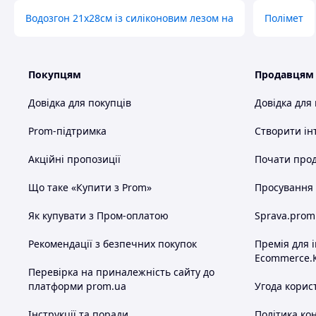
Водозгон 21х28см із силіконовим лезом на
Полімет
Покупцям
Продавцям
Довідка для покупців
Довідка для
Prom-підтримка
Створити ін
Акційні пропозиції
Почати прод
Що таке «Купити з Prom»
Просування в
Як купувати з Пром-оплатою
Sprava.prom
Рекомендації з безпечних покупок
Премія для 
Ecommerce.
Перевірка на приналежність сайту до
платформи prom.ua
Угода корис
Інструкції та поради
Політика ко