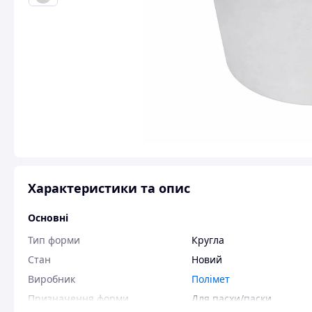
Характеристики та опис
Основні
Тип форми
Кругла
Стан
Новий
Виробник
Полімет
Призначення форми
Для пасхи/паски