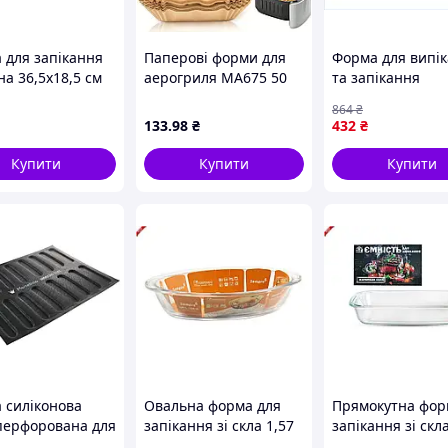
ироби
 для запікання
Паперові форми для
Форма для випі
а 36,5х18,5 см
аерогриля MA675 50
та запікання
ухні жовтогаряча
шт термостійкі
Марушквітівська
864
₴
ra FK-10407
для приготуван
133
.98
₴
432
₴
страв у духовці
Купити
Купити
Купити
ховку
 силіконова
Овальна форма для
Прямокутна фор
перфорована для
запікання зі скла 1,57
запікання зі скл
в "I Microforati"
літра SEMPRE для
34х20х5 см для