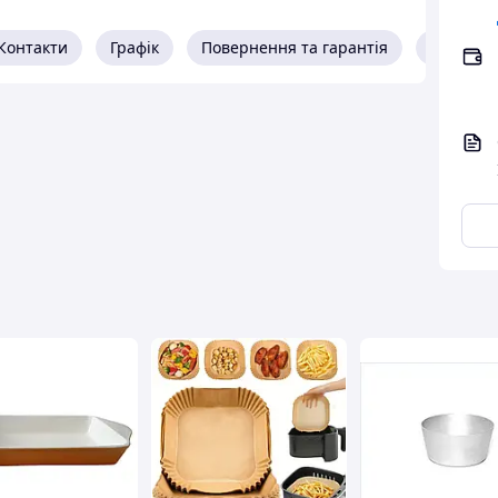
я випікання кулічів середнього та великого
Контакти
Графік
Повернення та гарантія
Про про
метрію під час нагрівання та сприяють
конструкції — форма не деформується з часом,
ння та зручна під час витягання з духовки.
ори забезпечує рівномірне пропікання й
. Такий матеріал вирізняється високою
керамічні або чавунні аналоги. Завдяки цьому
тінок. На відміну від керамічних форм, алюмінієву
е боїться перепадів температури та не
истання. Гладка внутрішня поверхня полегшує
використання форму можна мити вручну або в
онтакту з харчовими продуктами. Вона підійде як
.