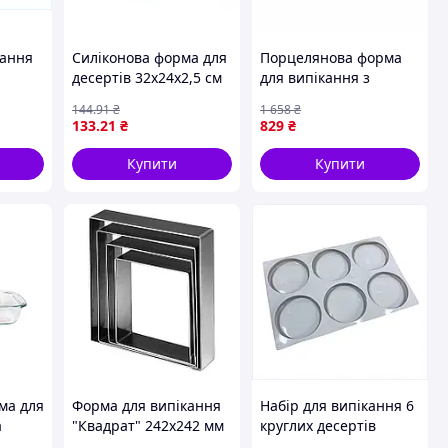
кання
Силіконова форма для
Порцелянова форма
десертів 32х24х2,5 см
для випікання з
 1,9 л
SNS Silicone Н-208
ручками 36х25х7 см
144
.91
₴
1 658
₴
ня
білого кольору KP-171-
133
.21
₴
829
₴
1 для ідеального
приготування страв
Купити
Купити
ма для
Форма для випікання
Набір для випікання 6
а
"Квадрат" 242х242 мм
круглих десертів
Martellato 5H5X24
Empire 8819369EC