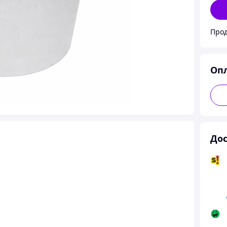
Прод
Оп
Дос