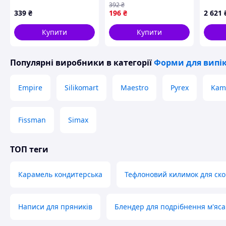
392
₴
87145T92MK
пирогів і тортів сірого
300х4
339
₴
196
₴
2 621
кольору
30MIC
Купити
Купити
Популярні виробники
в категорії
Форми для випі
Empire
Silikomart
Maestro
Pyrex
Kami
Fissman
Simax
ТОП теги
Карамель кондитерська
Тефлоновий килимок для ск
Написи для пряників
Блендер для подрібнення м'яса