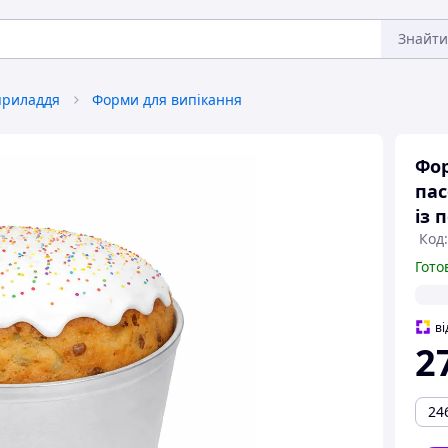
Знайти
приладдя
Форми для випікання
Фор
пас
із 
Код:
Гото
ві
2
24