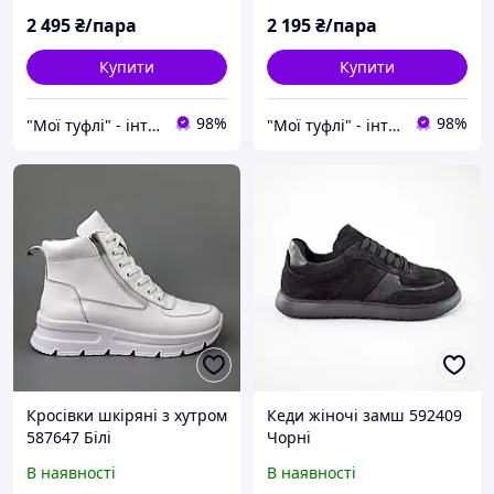
зручні
Jiansan W001
2 495
₴/пара
2 195
₴/пара
Купити
Купити
98%
98%
"Мої туфлі" - інтернет магазин взуття на всі випадки життя.
"Мої туфлі" - інтернет магазин взуття на всі випадки життя.
Кросівки шкіряні з хутром
Кеди жіночі замш 592409
587647 Білі
Чорні
В наявності
В наявності