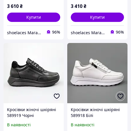
3 610
₴
3 410
₴
Купити
Купити
96%
96%
shoelaces Магазин одягу і взуття на кожний день
shoelaces Магазин одягу і взуття на кожний день
Кросівки жіночі шкіряні
Кросівки жіночі шкіряні
589919 Чорні
589918 Білі
В наявності
В наявності