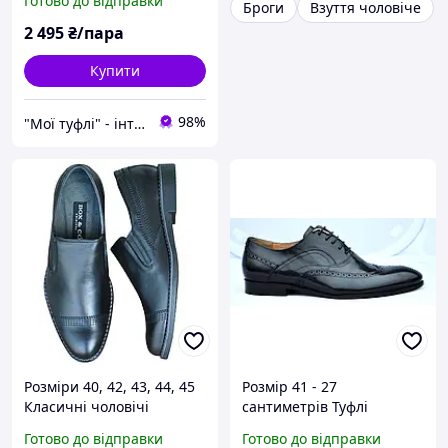
Готово до відправки
Броги
Взуття чоловіче
руді Box 17057
2 495
₴/пара
Купити
98%
"Мої туфлі" - інтернет магазин взуття на всі випадки життя.
Розміри 40, 42, 43, 44, 45
Розмір 41 - 27
Класичні чоловічі
сантиметрів Туфлі
шкіряні туфлі, чорні,
чоловічі броги з
Готово до відправки
Готово до відправки
повнорозмірні, легкі та
натуральної шкіри, чорні