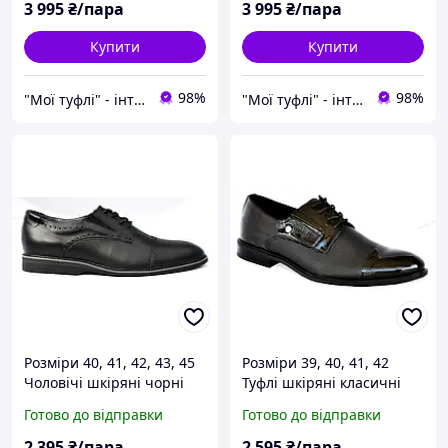
17044
3 995
₴/пара
3 995
₴/пара
Купити
Купити
98%
98%
"Мої туфлі" - інтернет магазин взуття на всі випадки життя.
"Мої туфлі" - інтернет магазин взуття на всі випадки життя.
Розміри 40, 41, 42, 43, 45
Розміри 39, 40, 41, 42
Чоловічі шкіряні чорні
Туфлі шкіряні класичні
туфлі з брогуванням, легкі
чоловічі, демісезонні,
Готово до відправки
Готово до відправки
та зручні Box 17054
повнорозмірні, чорні Box
16113
2 395
₴/пара
2 595
₴/пара