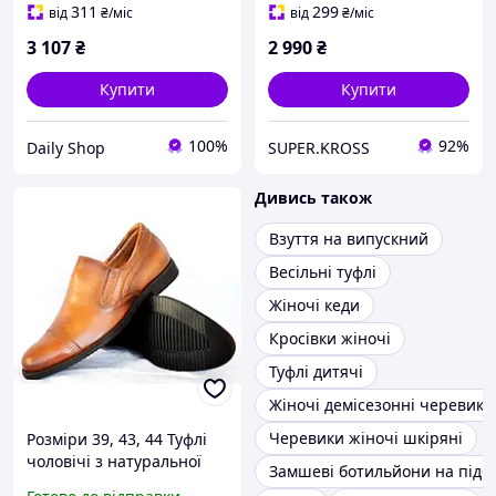
311
299
від
₴
/міс
від
₴
/міс
3 107
₴
2 990
₴
Купити
Купити
100%
92%
Daily Shop
SUPER.KROSS
Дивись також
Взуття на випускний
Весільні туфлі
Жіночі кеди
Кросівки жіночі
Туфлі дитячі
Жіночі демісезонні черевики
Черевики жіночі шкіряні
Розміри 39, 43, 44 Туфлі
чоловічі з натуральної
Замшеві ботильйони на підб
шкіри повнорозмірні,