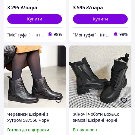
натуральної замші Box
шкіри і овчини
16176
3 295
₴/пара
3 595
₴/пара
Купити
Купити
98%
98%
"Мої туфлі" - інтернет магазин взуття на всі випадки життя.
"Мої туфлі" - інтернет магазин взуття на всі випадки життя.
Черевики шкіряні з
Жіночі чоботи Box&Co
хутром 587556 Чорні
зимові шкіряні чорні
Готово до відправки
В наявності