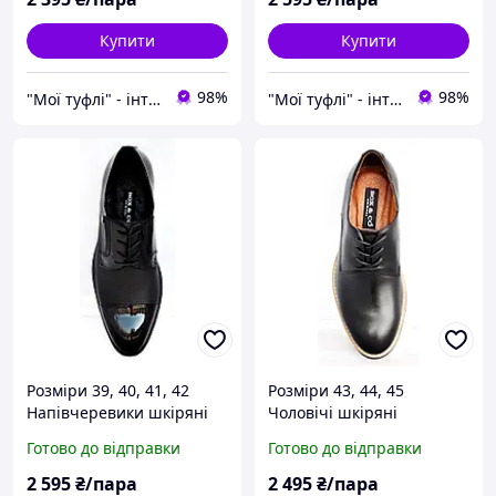
Купити
Купити
98%
98%
"Мої туфлі" - інтернет магазин взуття на всі випадки життя.
"Мої туфлі" - інтернет магазин взуття на всі випадки життя.
Розміри 39, 40, 41, 42
Розміри 43, 44, 45
Напівчеревики шкіряні
Чоловічі шкіряні
класичні чоловічі,
демісезонні туфлі, чорні,
Готово до відправки
Готово до відправки
демісезонні,
повнорозмірні, якісні і
повнорозмірні, чорні Box
зручні Box 18049
2 595
₴/пара
2 495
₴/пара