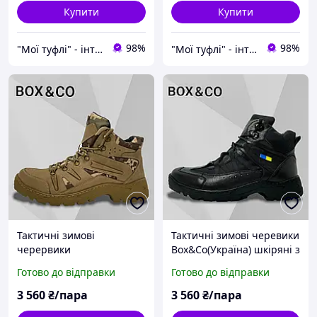
Купити
Купити
98%
98%
"Мої туфлі" - інтернет магазин взуття на всі випадки життя.
"Мої туфлі" - інтернет магазин взуття на всі випадки життя.
Тактичні зимові
Тактичні зимові черевики
черервики
Box&Co(Україна) шкіряні з
Box&Co(Кривий Ріг)
кордурою на
Готово до відправки
Готово до відправки
шкіряні з кордурою та
натуральному хутрі чорні
мембраною пісочні, хакі
22090
3 560
₴/пара
3 560
₴/пара
22088