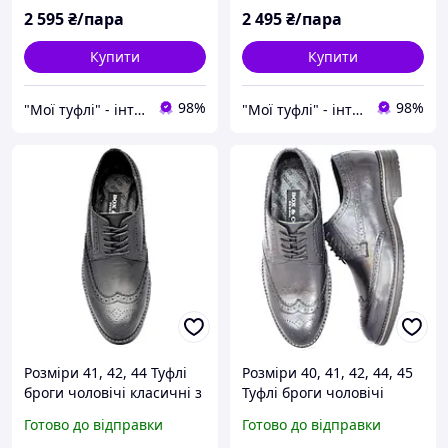
Box & Co 18040
2 595
₴/пара
2 495
₴/пара
Купити
Купити
98%
98%
"Мої туфлі" - інтернет магазин взуття на всі випадки життя.
"Мої туфлі" - інтернет магазин взуття на всі випадки життя.
Розміри 41, 42, 44 Туфлі
Розміри 40, 41, 42, 44, 45
броги чоловічі класичні з
Туфлі броги чоловічі
натуральної шкіри, чорні
класичні з натуральної
Готово до відправки
Готово до відправки
Box 17044
шкіри, темно-сині Box