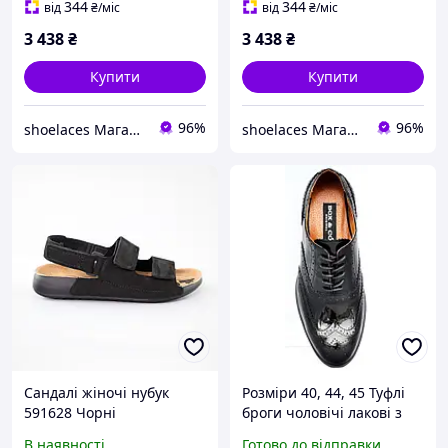
344
344
від
₴
/міс
від
₴
/міс
3 438
₴
3 438
₴
Купити
Купити
96%
96%
shoelaces Магазин одягу і взуття на кожний день
shoelaces Магазин одягу і взуття на кожний день
Сандалі жіночі нубук
Розміри 40, 44, 45 Туфлі
591628 Чорні
броги чоловічі лакові з
натуральної шкіри, чорні
В наявності
Готово до відправки