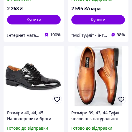
Box & Co 18040
2 268
₴
2 595
₴/пара
Купити
Купити
100%
98%
Інтернет магазин Фенікс 24
"Мої туфлі" - інтернет магазин взуття на всі випадки життя.
Розміри 40, 44, 45
Розміри 39, 43, 44 Туфлі
Напівчеревики броги
чоловічі з натуральної
чоловічі лакові з
шкіри повнорозмірні,
Готово до відправки
Готово до відправки
натуральної шкіри, чорні
коричневі Box 17057