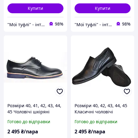
16113
Купити
Купити
98%
98%
"Мої туфлі" - інтернет магазин взуття на всі випадки життя.
"Мої туфлі" - інтернет магазин взуття на всі випадки життя.
Розміри 40, 41, 42, 43, 44,
Розміри 40, 42, 43, 44, 45
45 Чоловічі шкіряні
Класичні чоловічі
демісезонні туфлі, сині,
шкіряні туфлі, чорні,
Готово до відправки
Готово до відправки
повнорозмірні, якісні і
повнорозмірні, легкі та
зручні Box 18049
зручні
2 495
₴/пара
2 495
₴/пара