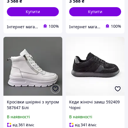
3 588
₴
3 588
₴
Купити
Купити
100%
100%
Інтернет магазин Фенікс 24
Інтернет магазин Фенікс 24
Кросівки шкіряні з хутром
Кеди жіночі замш 592409
587647 Білі
Чорні
В наявності
В наявності
361
341
від
₴
/міс
від
₴
/міс