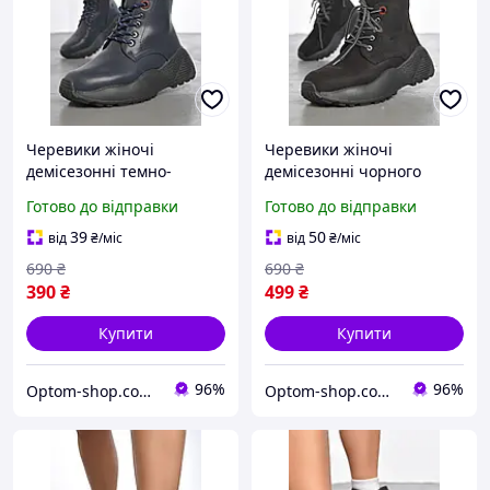
Черевики жіночі
Черевики жіночі
демісезонні темно-
демісезонні чорного
синього кольору 187530P
кольору 187531P
Готово до відправки
Готово до відправки
39
50
від
₴
/міс
від
₴
/міс
690
₴
690
₴
390
₴
499
₴
Купити
Купити
96%
96%
Optom-shop.com.ua - Оптовий інтернет-магазин: Одежа та взуття оптом, спідня білизна недорого
Optom-shop.com.ua - Оптовий інтернет-магазин: Одежа та взуття оптом, спідня білизна недорого