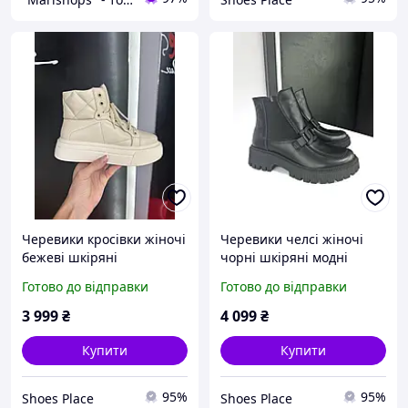
Черевики кросівки жіночі
Черевики челсі жіночі
бежеві шкіряні
чорні шкіряні модні
демісезонні на байці на
демісезонні на осінь
Готово до відправки
Готово до відправки
шнурівці молодіжні
спортивні
3 999
₴
4 099
₴
Купити
Купити
95%
95%
Shoes Place
Shoes Place