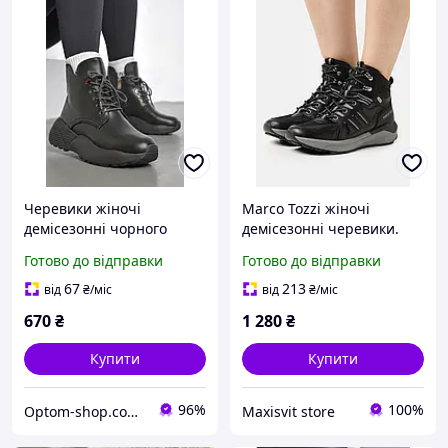
Черевики жіночі
Marco Tozzi жіночі
демісезонні чорного
демісезонні черевики.
кольору 191324P
Готово до відправки
Готово до відправки
67
213
від
₴
/міс
від
₴
/міс
670
₴
1 280
₴
Купити
Купити
96%
100%
Optom-shop.com.ua - Оптовий інтернет-магазин: Одежа та взуття оптом, спідня білизна недорого
Maxisvit store