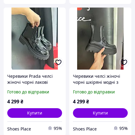
Черевики Prada челсі
Черевики челсі жіночі
жіночі чорні лакові
чорні шкіряні модні з
шкіряні модні
пряжкою демісезонні на
Готово до відправки
Готово до відправки
демісезонні на осінь
осінь високі
4 299
₴
4 299
₴
Купити
Купити
95%
95%
Shoes Place
Shoes Place