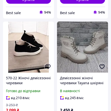
94%
94%
Best sale
Best sale
570-22 Жіночі демісезонні
Демісезонні жіночі
черевики
черевики Tayana шкіряні
молочні
Готово до відправки
В наявності
210
245
від
₴
/міс
від
₴
/міс
3 253
₴
2 099
₴
2 450
₴