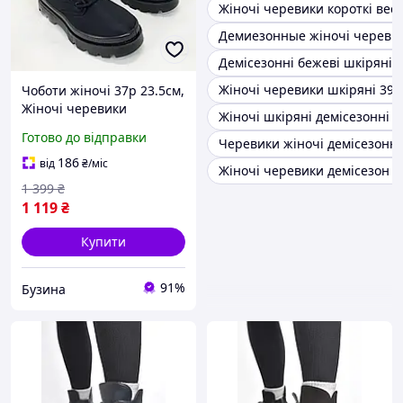
Жіночі черевики короткі вес
Демиезонные жіночі череви
Демісезонні бежеві шкіряні 
Жіночі черевики шкіряні 39
Чоботи жіночі 37р 23.5см,
Жіночі черевики
Жіночі шкіряні демісезонні ч
демісезонні на низькому
Готово до відправки
Черевики жіночі демісезонні
ходу buzyna
186
від
₴
/міс
Жіночі черевики демісезон ш
1 399
₴
1 119
₴
Купити
91%
Бузина