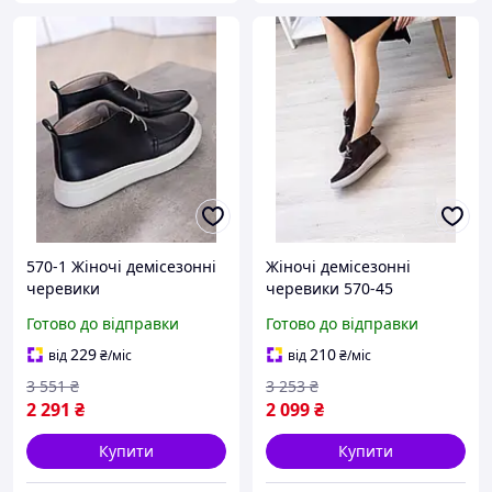
570-1 Жіночі демісезонні
Жіночі демісезонні
черевики
черевики 570-45
Готово до відправки
Готово до відправки
229
210
від
₴
/міс
від
₴
/міс
3 551
₴
3 253
₴
2 291
₴
2 099
₴
Купити
Купити