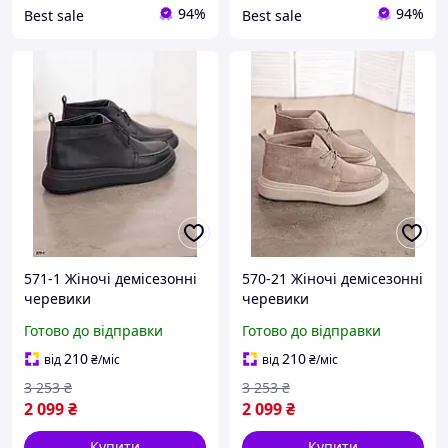
94%
94%
Best sale
Best sale
571-1 Жіночі демісезонні
570-21 Жіночі демісезонні
черевики
черевики
Готово до відправки
Готово до відправки
210
210
від
₴
/міс
від
₴
/міс
3 253
₴
3 253
₴
2 099
₴
2 099
₴
Купити
Купити