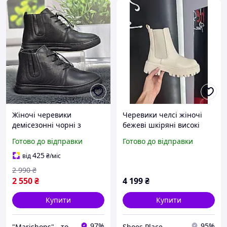
Жіночі черевики
Черевики челсі жіночі
демісезонні чорні з
бежеві шкіряні високі
натуральної шкіри
модні демісезонні на
Готово до відправки
Готово до відправки
турецькі 8085
осінь
425
від
₴
/міс
2 990
₴
2 550
₴
4 199
₴
Купити
Купити
97%
95%
"Marishops" - товари для всієї родини
Shoes Place