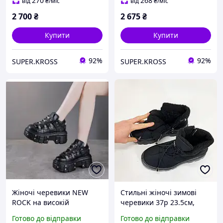
270
268
від
₴
/міс
від
₴
/міс
2 700
₴
2 675
₴
Купити
Купити
92%
92%
SUPER.KROSS
SUPER.KROSS
Жіночі черевики NEW
Стильні жіночі зимові
ROCK на високій
черевики 37р 23.5см,
платформі 8 см "Goth
Тепле взуття для жіночої
Готово до відправки
Готово до відправки
Vibe" Чорні демісезонні
ноги, Зручні челсі зимові