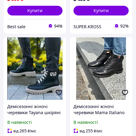
Купити
Купити
94%
92%
Best sale
SUPER.KROSS
Демісезонні жіночі
Демісезонні жіночі
черевики Tayana шкіряні
черевики Mama Italiano
чорні
шкіряні чорні 39р
В наявності
В наявності
265
255
від
₴
/міс
від
₴
/міс