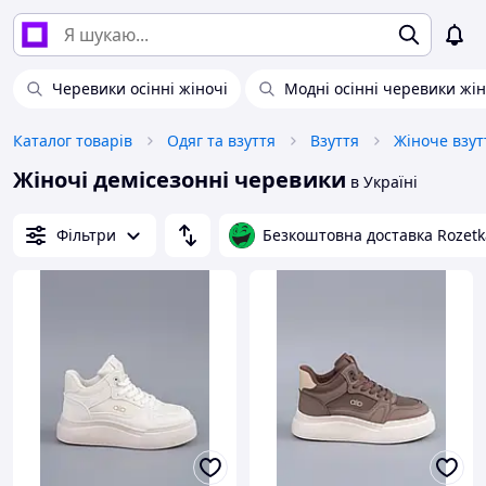
Черевики осінні жіночі
Модні осінні черевики жін
Каталог товарів
Одяг та взуття
Взуття
Жіноче взут
Жіночі демісезонні черевики
в Україні
Фільтри
Безкоштовна доставка Rozetk