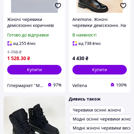
Жіночі черевики
Anemone. Жіночі
демісезонні коричневі
черевики демісезонні. На
різнобарвні на платформі
низькій ходу. Натуральні
Готово до відправки
В наявності
(263805)
шкіра. Розмір 36 40
255
738
від
₴
/міс
від
₴
/міс
1 798
₴
1 528
.30
₴
4 430
₴
Купити
Купити
97%
100%
Гіпермаркет "Материк"
Vellena
Дивись також
Черевики осінні жіночі
Модні осінні черевики жіноч
Модні жіночі черевики весна