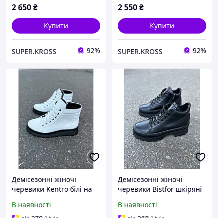
2 650
₴
2 550
₴
Купити
Купити
92%
92%
SUPER.KROSS
SUPER.KROSS
Демісезонні жіночі
Демісезонні жіночі
черевики Kentro білі на
черевики Вistfor шкіряні
чорній підошві
чорні
В наявності
В наявності