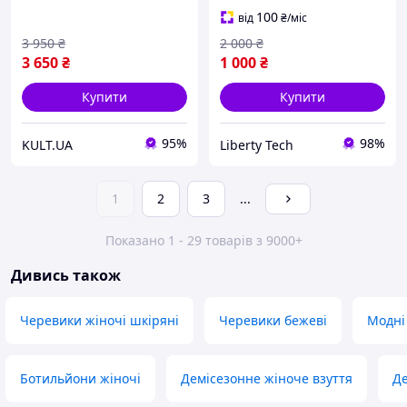
боти KULT
EI-10
100
від
₴
/міс
3 950
₴
2 000
₴
3 650
₴
1 000
₴
Купити
Купити
95%
98%
KULT.UA
Liberty Tech
1
2
3
...
Показано 1 - 29 товарів з 9000+
Дивись також
Черевики жіночі шкіряні
Черевики бежеві
Модні
Ботильйони жіночі
Демісезонне жіноче взуття
Де