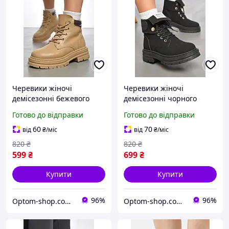
Черевики жіночі
Черевики жіночі
демісезонні бежевого
демісезонні чорного
кольору 189841P
кольору 189843P
Готово до відправки
Готово до відправки
60
70
від
₴
/міс
від
₴
/міс
820
₴
820
₴
599
₴
699
₴
Купити
Купити
96%
96%
Optom-shop.com.ua - Оптовий інтернет-магазин: Одежа та взуття оптом, спідня білизна недорого
Optom-shop.com.ua - Оптовий інтернет-магазин: Одежа та взуття оптом, спідня білизна недорого