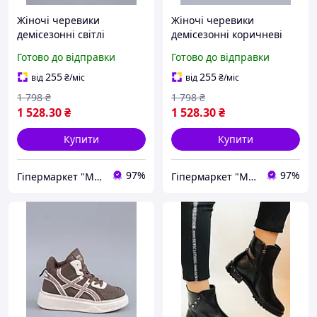
Жіночі черевики
Жіночі черевики
демісезонні світлі
демісезонні коричневі
різнобарвні на платформі
різнобарвні на платформі
Готово до відправки
Готово до відправки
(263804)
(263804)
255
255
від
₴
/міс
від
₴
/міс
1 798
₴
1 798
₴
1 528
.30
₴
1 528
.30
₴
Купити
Купити
97%
97%
Гіпермаркет "Материк"
Гіпермаркет "Материк"