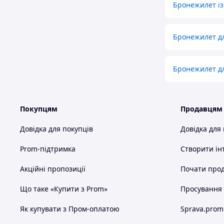
Бронежилет із
Бронежилет д
Бронежилет дл
Покупцям
Продавцям
Довідка для покупців
Довідка для
Prom-підтримка
Створити ін
Акційні пропозиції
Почати прод
Що таке «Купити з Prom»
Просування в
Як купувати з Пром-оплатою
Sprava.prom