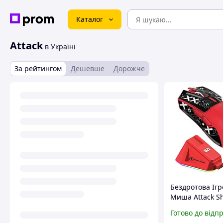
Каталог
Attack
в Україні
За рейтингом
Дешевше
Дорожче
Бездротова Ігр
Миша Attack Sh
+ Док-станція 
Готово до відп
22000dpi Черв