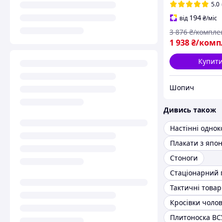
Стікери
5.0
194
від
₴
/міс
3 876
₴/компле
1 938
₴/комп
Купит
Шопич
Дивись також
Стоноги
Тактичні това
Кросівки чолові
Плитоноска ВС