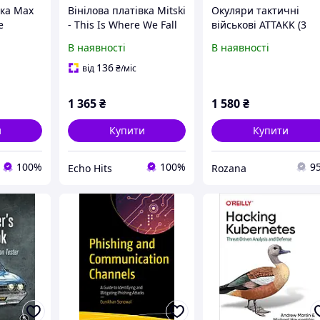
вка Max
Вінілова платівка Mitski
Окуляри тактичні
e
- This Is Where We Fall
військові ATTAKK (3
l)
(LP, 12", 45 RPM, Deluxe
линзы)
В наявності
В наявності
Edition, Limited Edition,
Vinyl)
136
від
₴
/міс
1 365
₴
1 580
₴
и
Купити
Купити
100%
100%
9
Echo Hits
Rozana