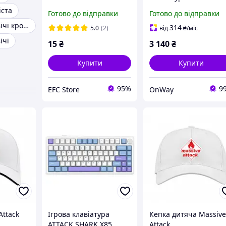
(червоні) лінійні 3-pin
SHARK X65 Pro HE 65
іста
Готово до відправки
Готово до відправки
для механічної
біла з магнітними
Трендові чоловічі кросівки
клавіатури
перемикачами Hall
314
5.0
(2)
від
₴
/міс
Effect 8000Hz RGB
ічі
15
₴
3 140
₴
Купити
Купити
95%
9
EFC Store
OnWay
Attack
Ігрова клавіатура
Кепка дитяча Massiv
ATTACK SHARK X85
Attack