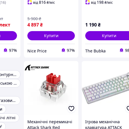
затримка, LFO, CV/Gate
816
198
(16)
від
₴
/міс
від
₴
/міс
Уцінка!
кт
5 900
₴
лект
4 897
₴
1 190
₴
и
Купити
Купити
97%
97%
9
Nice Price
The Bubka
Настінні одноконтурні газові котли
Плакати з японською анімацією
Стаціонарний газовий котел
ри
чі літні
Механічні перемикачі
Ігрова механічна
У
Attack Shark Red
клавіатура ATTACK