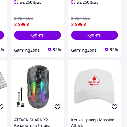
260
260
від
₴
/міс
від
₴
/міс
3 057
.65
₴
3 057
.65
₴
2 599
₴
2 599
₴
Купити
Купити
8%
95%
95%
Gam1ngZone
Gam1ngZone
ATTACK SHARK X2
Кепка-тракер Massive
Бездротова Ігрова
Attack