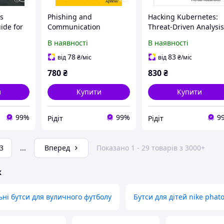
s
Phishing and
Hacking Kubernetes:
ide for
Communication
Threat-Driven Analysi
 Tester
Channels: A Guide to
and Defense, Andrew
В наявності
В наявності
ig Smith
Identifying and
Martin, Michael
Mitigating Phishing
Hausenblas
78
83
від
₴
/міс
від
₴
/міс
Attacks , Gunikhan
780
₴
830
₴
Sonowal
и
Купити
Купити
99%
99%
9
Рідіт
Рідіт
3
...
Вперед
Показано 1 - 29 товарів з 3000+
ж
ьні бутси для вуличного футболу
Бутси для дітей nike phat