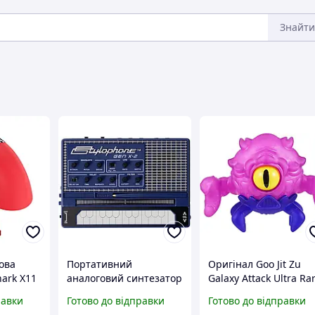
Знайти
ова
Портативний
Оригінал Goo Jit Zu
ark X11
аналоговий синтезатор
Galaxy Attack Ultra Ra
PAW3311
Stylophone GEN X-2 зі
Crusticoid, гуджитсу
равки
Готово до відправки
Готово до відправки
она +
стилусом, аналогова
Крустикоїд