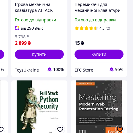
Ігрова механічна
Перемикачі для
клавіатура ATTACK
механічної клавіатури
SHARK X68 HE 68
Attack Shark Banana
Готово до відправки
Готово до відправки
клавіш, RGB підсвітка,
лінійні 3-pin MX сумісні
компактна
(жовті)
290
від
₴
/міс
4.5
(2)
5 798
₴
2 899
₴
15
₴
Купити
Купити
5%
100%
95%
ToysUkraine
EFC Store