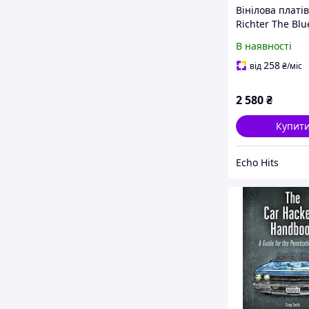
Вінілова платі
Richter The Blu
Notebooks (Viny
В наявності
258
від
₴
/міс
2 580
₴
Купит
Echo Hits