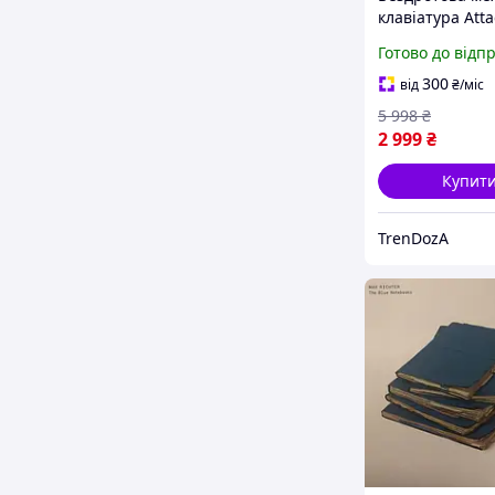
клавіатура Atta
X820 Ultra з TF
Готово до відп
дисплеєм та
енкодером, Blu
300
від
₴
/міс
5.1 / 2.4G / USB
5 998
₴
2 999
₴
Купит
TrenDozA