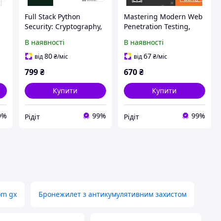
Full Stack Python
Mastering Modern Web
s
Security: Cryptography,
Penetration Testing,
TLS, and attack
Prakhar Prasad
В наявності
В наявності
resistance, Dennis
Byrne
80
67
від
₴
/міс
від
₴
/міс
799
₴
670
₴
Купити
Купити
9%
99%
99%
Рідіт
Рідіт
om gx
Бронежилет з антикумулятивним захистом