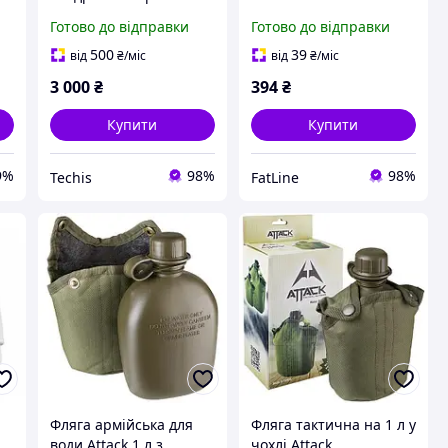
%
Миша Tri-Mode з RGB
Готово до відправки
Готово до відправки
та Прозорим Корпусом
500
39
від
₴
/міс
від
₴
/міс
3 000
₴
394
₴
Купити
Купити
9%
98%
98%
Techis
FatLine
e
Фляга армійська для
Фляга тактична на 1 л у
води Attack 1 л з
чохлі Attack