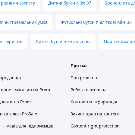
 рівнями захисту
Дитячі бутси Nike 37
Бронеплита дл
ля екстремальних умов
Футбольні бутси підліткові nike 36
я туристів
Дитячі бутси nike air zoom
Плитоноска р
Про нас
 продавців
Про prom.ua
тернет-магазин
на Prom
Робота в prom.ua
авати на Prom
Контактна інформація
 каталозі ProSale
Захист прав на контент
 — медіа для підприємців
Content right protection