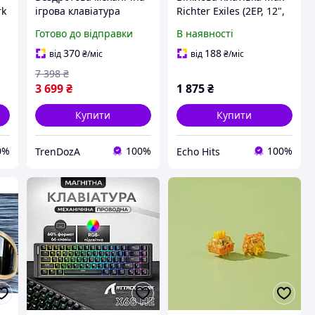
rk
ігрова клавіатура
Richter Exiles (2EP, 12",
Attack Shark X98 Pro
45 RPM, Album, Stereo,
Готово до відправки
В наявності
,
RGB Bluetooth 5.0 / 2.4G
180g, Vinyl)
/ USB-C 96% з дисплеєм
370
188
від
₴
/міс
від
₴
/міс
7 398
₴
3 699
₴
1 875
₴
Купити
Купити
0%
100%
100%
TrenDozA
Echo Hits