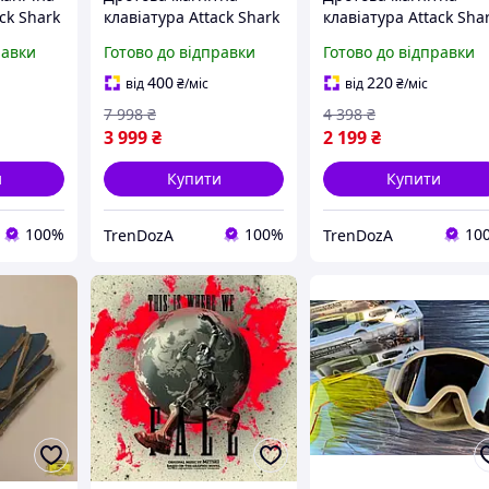
ck Shark
клавіатура Attack Shark
клавіатура Attack Sha
T
R85 HE, Hall Effect, 75%
X68HE Hall Effect, 66
равки
Готово до відправки
Готово до відправки
TKL, RGB підсвітка,
клавіш, RGB підсвітка
etooth
8000 Гц, ігрова
компактна ігрова
400
220
від
₴
/міс
від
₴
/міс
-C
клавіатура
клавіатура для ПК
7 998
₴
4 398
₴
3 999
₴
2 199
₴
и
Купити
Купити
100%
100%
10
TrenDozA
TrenDozA