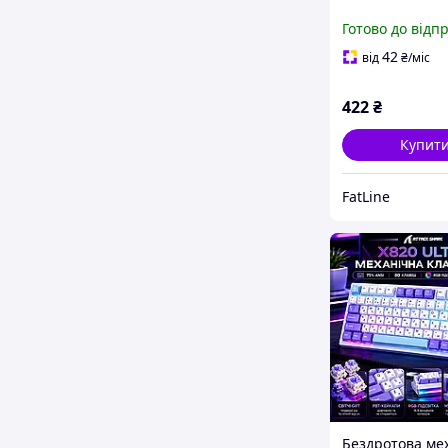
Готово до відп
42
від
₴
/міс
422
₴
Купит
FatLine
Бездротова ме