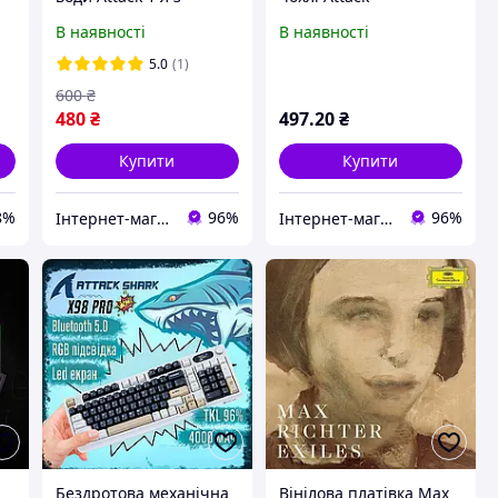
чохлом, колір зелений
В наявності
В наявності
5.0
(1)
600
₴
480
₴
497
.20
₴
Купити
Купити
8%
96%
96%
Інтернет-магазин ПОЛЬ
Інтернет-магазин ПОЛЬ
Бездротова механічна
Вінілова платівка Max