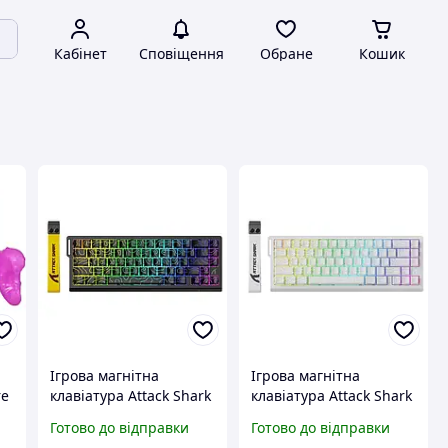
Кабінет
Сповіщення
Обране
Кошик
Ігрова магнітна
Ігрова магнітна
re
клавіатура Attack Shark
клавіатура Attack Shark
X68 he black, механічна
X68 he, механічна на
Готово до відправки
Готово до відправки
на магнітних свічках
магнітних свічках