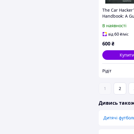
The Car Hacker'
Handbook: A Gu
the Penetration
В наявності
1st Edition, Cra
60
від
₴
/міс
600
₴
Купит
Рідіт
1
2
Дивись тако
Дитячі футбол