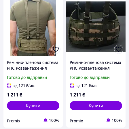
Ремінно-плечова система
Ремінно-плечова система
РПС Розвантаження
РПС Розвантаження
MOLLE PMX
MOLLE PMX
Готово до відправки
Готово до відправки
121
121
від
₴
/міс
від
₴
/міс
1 211
₴
1 211
₴
Купити
Купити
100%
100%
Promix
Promix