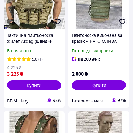
Тактична плитконоска
Плитоноска виконана за
жилет Asdag (швидке
зразком НАТО ОЛИВА
скидання 4 точки) піксель
В наявності
Готово до відправки
Кордура Розвантаження з
підсумками 7 шт BAGS
200
5.0
(1)
від
₴
/міс
4 225
₴
3 225
₴
2 000
₴
Купити
Купити
98%
97%
BF-Military
Інтернет - магазин " Закупка онлайн "