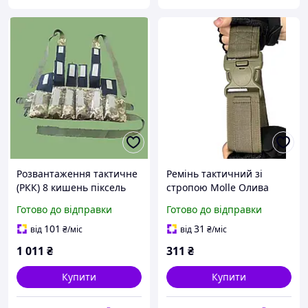
Розвантаження тактичне
Ремінь тактичний зі
(РКК) 8 кишень піксель
стропою Molle Олива
PMX
(Хакі) розвантажувальний
Готово до відправки
Готово до відправки
SV
101
31
від
₴
/міс
від
₴
/міс
1 011
₴
311
₴
Купити
Купити