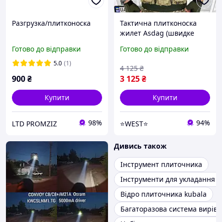
Разгрузка/плитконоска
Тактична плитконоска
жилет Asdag (швидке
скидання 4 точки) піксель
Готово до відправки
Готово до відправки
Кордура Розвантаження з
підсумками 7 шт WEST
5.0
(1)
4 125
₴
900
₴
3 125
₴
Купити
Купити
98%
94%
LTD PROMZIZ
⭐️WEST⭐️
Дивись також
Інструмент плиточника
Інструменти для укладання 
Відро плиточника kubala
Багаторазова система вирів