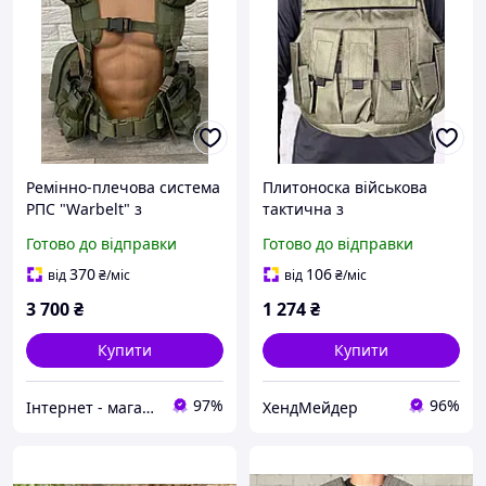
Ремінно-плечова система
Плитоноска військова
РПС "Warbelt" з
тактична з
підсумками
розвантаженням на 5
Готово до відправки
Готово до відправки
кишень,
розвантажувальний
370
106
від
₴
/міс
від
₴
/міс
жилет Oxford 600D Колір
3 700
₴
1 274
₴
хакі
Купити
Купити
97%
96%
Інтернет - магазин " Закупка онлайн "
ХендМейдер