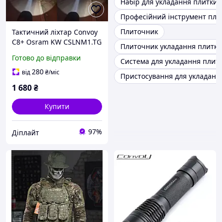
Набір для укладання плитки
Професійний інструмент пли
Плиточник
Тактичний ліхтар Convoy
C8+ Osram KW CSLNM1.TG
Плиточник укладання плитки
ліхтарик пошуковий
Готово до відправки
Система для укладання плит
далекобійний 5000mA під
акумулятор 18650
280
від
₴
/міс
Пристосування для укладанн
1 680
₴
Купити
97%
Діплайт