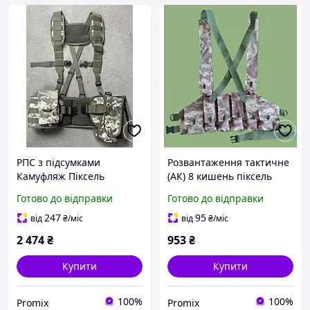
РПС з підсумками
Розвантаження тактичне
Камуфляж Піксель
(АК) 8 кишень піксель
Ремінно-плечова система
PMX
Готово до відправки
Готово до відправки
Розвантаження MOLLE
PMX
247
95
від
₴
/міс
від
₴
/міс
2 474
₴
953
₴
Купити
Купити
100%
100%
Promix
Promix