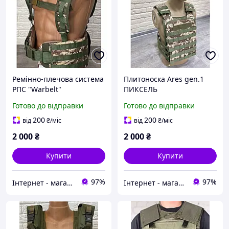
Ремінно-плечова система
Плитоноска Ares gen.1
РПС "Warbelt"
ПИКСЕЛЬ
Готово до відправки
Готово до відправки
200
200
від
₴
/міс
від
₴
/міс
2 000
₴
2 000
₴
Купити
Купити
97%
97%
Інтернет - магазин " Закупка онлайн "
Інтернет - магазин " Закупка онлайн "