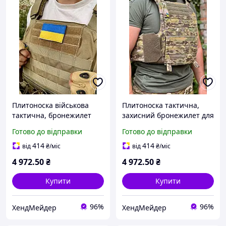
Плитоноска військова
Плитоноска тактична,
тактична, бронежилет
захисний бронежилет для
для ЗСУ Coyote від бренду
військових Multicam від
Готово до відправки
Готово до відправки
ISARM з системою
бренду ISARM з системою
кріплення MOLLE.
кріплення Molle.
414
414
від
₴
/міс
від
₴
/міс
4 972
.50
₴
4 972
.50
₴
Купити
Купити
96%
96%
ХендМейдер
ХендМейдер