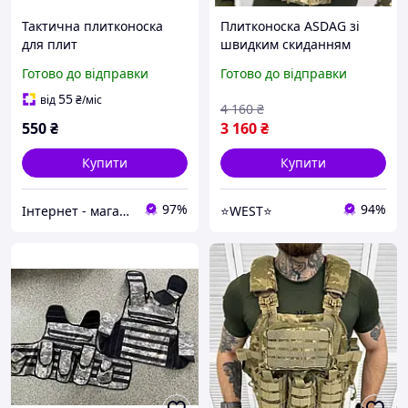
Тактична плитконоска
Плитконоска ASDAG зі
для плит
швидким скиданням
піксель Cordura Жилет
Готово до відправки
Готово до відправки
тактичний кріплення
MOLLE під плити 25 х
55
від
₴
/міс
4 160
₴
30см WEST
550
₴
3 160
₴
Купити
Купити
97%
94%
Інтернет - магазин " Закупка онлайн "
⭐️WEST⭐️