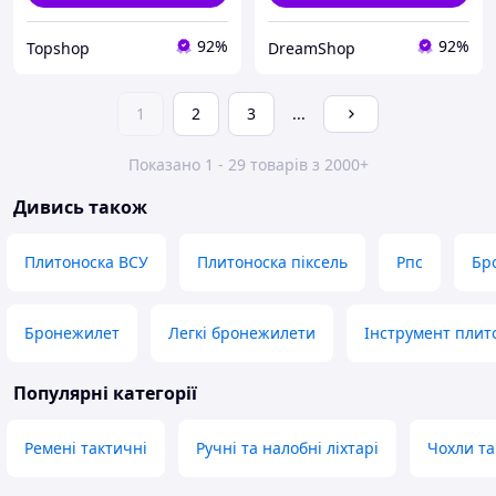
92%
92%
Topshop
DreamShop
1
2
3
...
Показано 1 - 29 товарів з 2000+
Дивись також
Плитоноска ВСУ
Плитоноска піксель
Рпс
Бр
Бронежилет
Легкі бронежилети
Інструмент плит
Популярні категорії
Ремені тактичні
Ручні та налобні ліхтарі
Чохли та