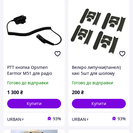
PTT кнопка Opsmen
Велкро липучки(панелі)
Earmor M51 для радіо
хакі 5шт для шолому
станції Motorola DP series
Готово до відправки
Готово до відправки
1 300
₴
200
₴
Купити
Купити
93%
93%
URBAN⚡
URBAN⚡