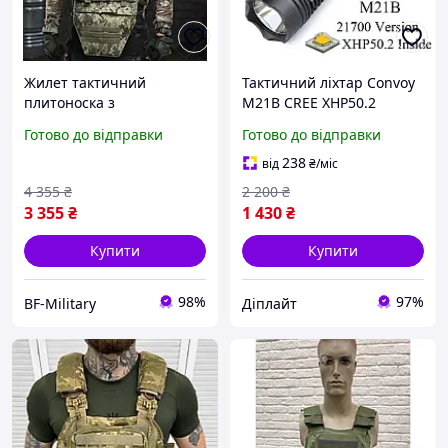
Жилет тактичний
Тактичний ліхтар Convoy
плитоноска з
M21B CREE XHP50.2
напашником Attack 4
ліхтарик широкий кут
Готово до відправки
Готово до відправки
точки скидання піксель
21700 акумулятор
Cordura 1000D
238
від
₴
/міс
Плитконоска без плит
4 355
₴
2 200
₴
BAGS
3 355
₴
1 430
₴
Купити
Купити
98%
97%
BF-Military
Діплайт