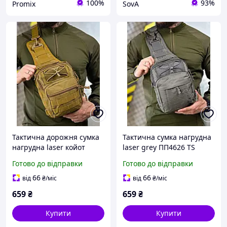
100%
93%
Promix
SovA
Тактична дорожня сумка
Тактична сумка нагрудна
нагрудна laser койот
laser grey ПП4626 TS
ПП4625 TS
Готово до відправки
Готово до відправки
66
66
від
₴
/міс
від
₴
/міс
659
₴
659
₴
Купити
Купити