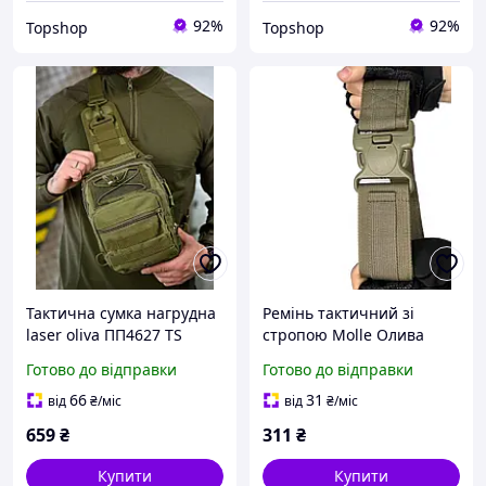
92%
92%
Topshop
Topshop
Тактична сумка нагрудна
Ремінь тактичний зі
laser oliva ПП4627 TS
стропою Molle Олива
(Хакі) розвантажувальний
Готово до відправки
Готово до відправки
DS
66
31
від
₴
/міс
від
₴
/міс
659
₴
311
₴
Купити
Купити