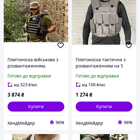
Плитоноска військова з
Плитоноска тактична з
розвантаженням,
розвантаженням на 5
тактичний жилет,
кишень,
Готово до відправки
Готово до відправки
бронежилет, жилет для
розвантажувальний
ЗСУ Cordura 500. Колір
жилет для ЗСУ Oxford
323
106
від
₴
/міс
від
₴
/міс
сірий.
600D Колір сірий
3 874
₴
1 274
₴
Купити
Купити
96%
96%
ХендМейдер
ХендМейдер