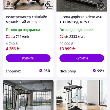
Велотренажер спінбайк
Бігова доріжка Atleto A90
механічний Atleto ES-
1 14 км/год, 0.75 HP,
7622K для дому (до 100 кг
складна, з масажером,
Готово до відправки
Готово до відправки
маховик 4 кг)
нахилом, Bluetooth Zwift
Kinomap SPAX, LCD, 12
711
2333
від
₴
/міс
від
₴
/міс
програм
4 740
₴
20 000
₴
4 266
₴
13 999
₴
Купити
Купити
98%
99%
shopmax
Nice Shop