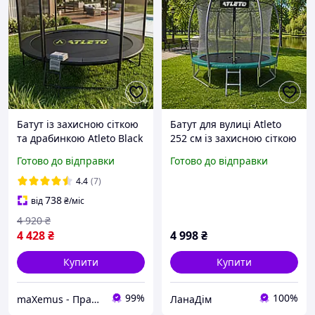
Батут із захисною сіткою
Батут для вулиці Atleto
та драбинкою Atleto Black
252 см із захисною сіткою
252 см (8 ft) для дітей і
для маленьких дітей
Готово до відправки
Готово до відправки
дорослих (навантаження
Дитячий батут для дому зі
до 100 кг)
сходами
4.4
(7)
738
від
₴
/міс
4 920
₴
4 428
₴
4 998
₴
Купити
Купити
99%
100%
maXemus - Працюємо по максимуму
ЛанаДім