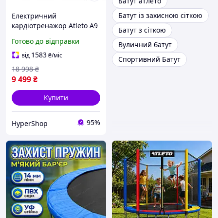
Батут атлето
Батут із захисною сіткою
Електричний
кардіотренажор Atleto A9
Батут з сіткою
для дому з 12 програмами
Готово до відправки
Вуличний батут
тренувань механічним
нахилом і підтримкою
1583
від
₴
/міс
Спортивний Батут
USB
18 998
₴
9 499
₴
Купити
95%
HyperShop