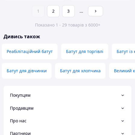
1
2
3
...
Показано 1 - 29 товарів з 6000+
Дивись також
Реабілітаційний батут
Батут для торгівлі
Батут із
Батут для дівчинки
Батут для хлопчика
Великий к
Покупцям
Продавцям
Про нас
Партнери