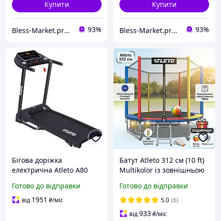
Купити
Купити
93%
93%
Bless-Market.prom.ua
Bless-Market.prom.ua
Бігова доріжка
Батут Atleto 312 см (10 ft)
електрична Atleto A80
Multikolor із зовнішньою
cкладна до 12 км/год з
сіткою та драбинкою
Готово до відправки
Готово до відправки
кутом нахилу
(навантаження до 150 кг)
+ Подарунки
1951
від
₴
/міс
5.0
(6)
933
від
₴
/міс