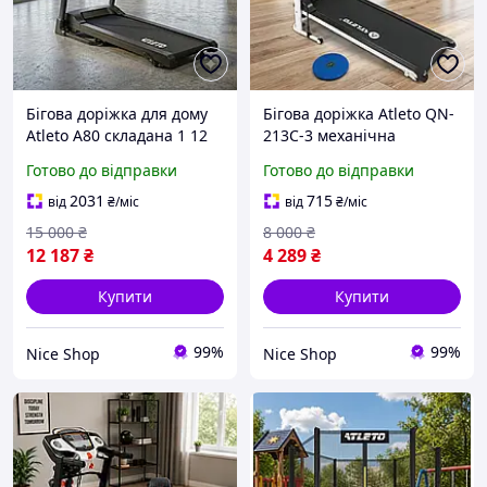
Бігова доріжка для дому
Бігова доріжка Atleto QN-
Atleto A80 складана 1 12
213C-3 механічна
км/год 3 рівні нахилу,
складна, міцна сталева
Готово до відправки
Готово до відправки
Bluetooth, амортизація та
рама, компактна модель
LED-дисплей, 12 програм,
(полотно 81х34 см) для
2031
715
від
₴
/міс
від
₴
/міс
до 90кг
дому до 100 кг
15 000
₴
8 000
₴
12 187
₴
4 289
₴
Купити
Купити
99%
99%
Nice Shop
Nice Shop