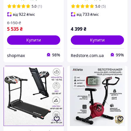
(10 ft) Зелений до 150 кг
батут) R_0680
для дачі та дому
5.0
(1)
5.0
(5)
922
733
від
₴
/міс
від
₴
/міс
6 150
₴
5 535
₴
4 399
₴
Купити
Купити
98%
99%
shopmax
Redstore.com.ua