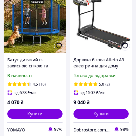
Батут дитячий із
Доріжка бігова Atleto A9
захисною сіткою та
електрична для дому
драбиною для стрибків
D_2456
В наявності
Готово до відправки
вуличний спортивний
252 см Atleto синій
4.5
(10)
5.0
(2)
678
1507
від
₴
/міс
від
₴
/міс
4 070
₴
9 040
₴
Купити
Купити
97%
98%
YOMAYO
Dobrostore.com.ua