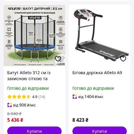
Батут Atleto 312 см із
Бігова доріжка Atleto A9
захисною сіткою та
драбинкою
Готово до відправки
Готово до відправки
(навантаження до 150 кг)
для дітей та дорослих
1404
4.9
(14)
від
₴
/міс
906
від
₴
/міс
6 040
₴
5 436
₴
8 423
₴
Купити
Купити