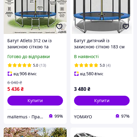
Батут Atleto 312 см із
Батут дитячий із
захисною сіткою та
захисною сіткою 183 см
драбинкою
Atleto + рукавиці у
Готово до відправки
В наявності
(навантаження до 150 кг)
подарунок / Батути для
для дітей та дорослих
дітей для ігор на вулиці
5.0
(13)
5.0
(4)
906
580
від
₴
/міс
від
₴
/міс
6 040
₴
5 436
₴
3 480
₴
Купити
Купити
99%
97%
maXemus - Працюємо по максимуму
YOMAYO