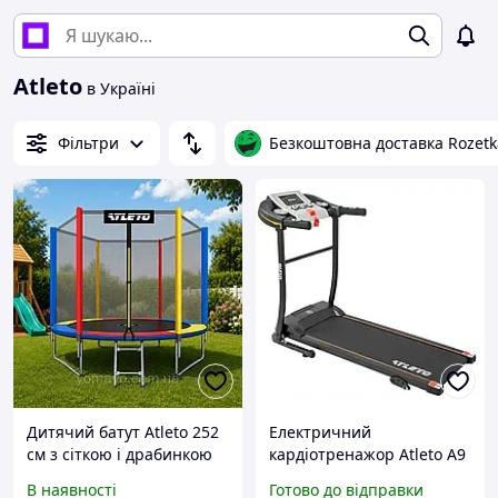
Atleto
в Україні
Фільтри
Безкоштовна доставка Rozetk
Дитячий батут Atleto 252
Електричний
см з сіткою і драбинкою
кардіотренажор Atleto A9
multikolor / Батут для
для дому з 12 програмами
В наявності
Готово до відправки