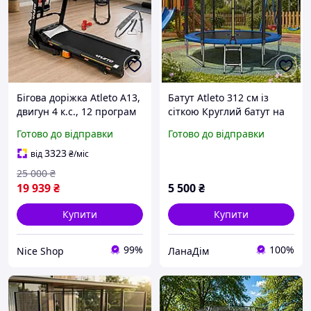
Бігова доріжка Atleto A13,
Батут Atleto 312 см із
двигун 4 к.с., 12 програм
сіткою Круглий батут на
тренувань, швидкість до
пружинах зі сходами для
Готово до відправки
Готово до відправки
16 км/год, масажер +
активного відпочинку
гантелі, до 120 кг Складна
дітей
3323
від
₴
/міс
25 000
₴
19 939
₴
5 500
₴
Купити
Купити
99%
100%
Nice Shop
ЛанаДім