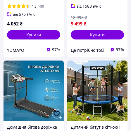
дому, саду, дитячої
тренувань механічним
кімнати
нахилом і підтримко+
1583
4.8
(48)
від
₴
/міс
СУПЕР
675
від
₴
/міс
18 998
₴
4 052
₴
9 499
₴
Купити
Купити
97%
97%
YOMAYO
Це потрібно тобі
Домашня бігова доріжка
Дитячий батут з сіткою і