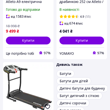
Atleto A9 електрична
драбинкою 252 см Atleto /
складана / з
Батут для дітей для дому,
Готово до відправки
В наявності
амортизацією і тримачем
саду та активного
для пляшки / 12 пр+
відпочинку
1583
від
₴
/міс
4.9
(55)
СУПЕР
674
від
₴
/міс
18 998
₴
9 499
₴
4 041
₴
Купити
Купити
97%
97%
Це потрібно тобі
YOMAYO
Дивись також
Батути
Батути для дітей
Дитячі батути для будинку
Батут дитячий з сіткою
Дитячі сорочки