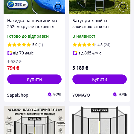
Накидка на пружини мат
Батут дитячий із
252см кругле покриття
захисною сіткою і
для батута бортик захист
драбиною 312 см Atleto
Готово до відправки
В наявності
пружин накидка
multikolor + рукавиці у
поліпропілен уф стійка
подарунок
5.0
(1)
4.8
(24)
79
865
від
₴
/міс
від
₴
/міс
1 587
₴
794
₴
5 189
₴
Купити
Купити
92%
97%
SapaiShop
YOMAYO