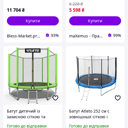
6 220
₴
11 704
₴
5 598
₴
Купити
Купити
93%
99%
Bless-Market.prom.ua
maXemus - Працюємо по максимуму
Батут дитячий із
Батут Atleto 252 см c
захисною сіткою та
зовнішньої сіткою і
драбинкою Atleto 312 см
сходами (Спортивний
Готово до відправки
Готово до відправки