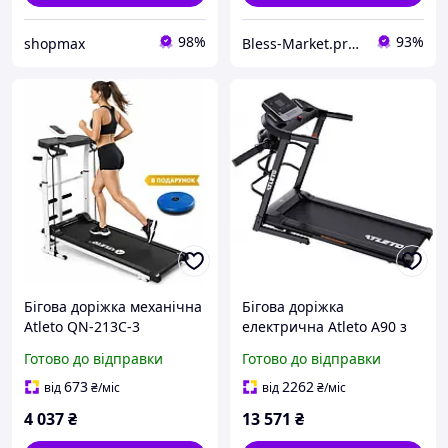
98%
93%
shopmax
Bless-Market.prom.ua
Бігова доріжка механічна
Бігова доріжка
Atleto QN-213C-3
електрична Atleto A90 з
масажером до 14,8 км/год
Готово до відправки
Готово до відправки
з кутом нахилу
673
2262
від
₴
/міс
від
₴
/міс
4 037
₴
13 571
₴