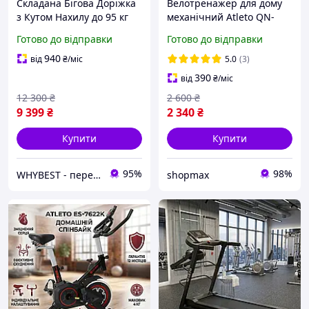
Складана Бігова Доріжка
Велотренажер для дому
з Кутом Нахилу до 95 кг
механічний Atleto QN-
Електрична для Дому
B201 Червоний |
Готово до відправки
Готово до відправки
Atleto A9 Компактна
Домашній
кардіотренажер до 100 кг
940
від
₴
/міс
5.0
(3)
390
від
₴
/міс
12 300
₴
2 600
₴
9 399
₴
2 340
₴
Купити
Купити
95%
98%
WHYBEST - перевірені товари за вигідними цінами
shopmax