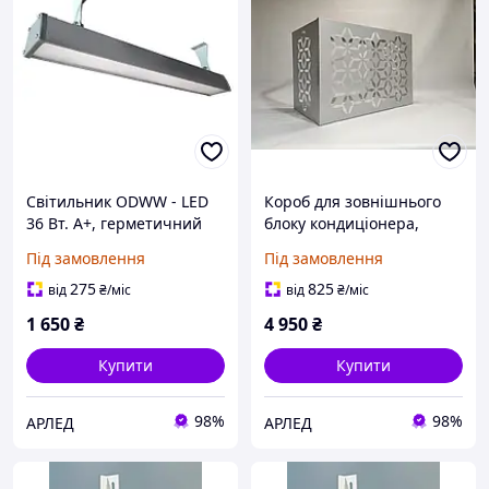
Світильник ODWW - LED
Короб для зовнішнього
36 Вт. А+, герметичний
блоку кондиціонера,
IP66
декоративний екран
Під замовлення
Під замовлення
275
825
від
₴
/міс
від
₴
/міс
1 650
₴
4 950
₴
Купити
Купити
98%
98%
АРЛЕД
АРЛЕД