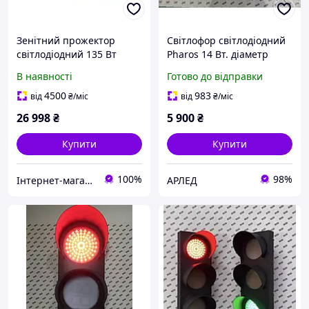
Зенітний прожектор
Світлофор світлодіодний
світлодіодний 135 Вт
Pharos 14 Вт. діаметр
акумуляторний до 2500
250мм сигнальний,
В наявності
Готово до відправки
метрів 1 градус
транспортний,
двосторонній
4500
983
від
₴
/міс
від
₴
/міс
26 998
₴
5 900
₴
Купити
Купити
100%
98%
Інтернет-магазин DVmarket
АРЛЕД