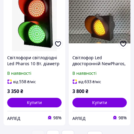
Світлофори світлодіодні
Світлофор Led
Led Pharos 10 Вт. діаметр
двосторонній NewPharos,
120мм сигнальний,
10Вт ф120мм/220В
В наявності
В наявності
транспортний ( 2-х
секційний RG)
558
633
від
₴
/міс
від
₴
/міс
3 350
₴
3 800
₴
Купити
Купити
98%
98%
АРЛЕД
АРЛЕД