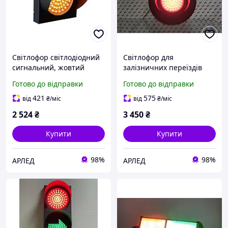
Світлофор світлодіодний
Світлофор для
сигнальний, жовтий
залізничних переїздів
миготливий, New Pharos,
SIGNAL 6W/12-36В
Готово до відправки
Готово до відправки
120мм/220В
червоний
421
575
від
₴
/міс
від
₴
/міс
2 524
₴
3 450
₴
Купити
Купити
98%
98%
АРЛЕД
АРЛЕД