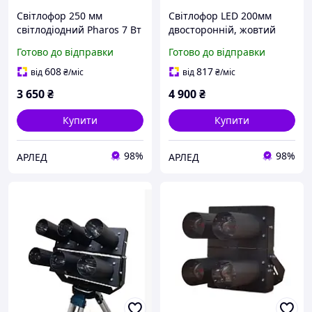
Світлофор 250 мм
Світлофор LED 200мм
світлодіодний Pharos 7 Вт
двосторонній, жовтий
сигнальний,
миготливий сигнал,
Готово до відправки
Готово до відправки
транспортний/220В
NewPharos-12 Вт/220В
608
817
від
₴
/міс
від
₴
/міс
3 650
₴
4 900
₴
Купити
Купити
98%
98%
АРЛЕД
АРЛЕД