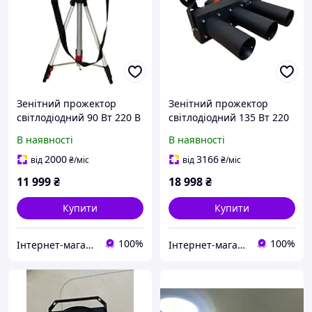
Зенітний прожектор
Зенітний прожектор
світлодіодний 90 Вт 220 В
світлодіодний 135 Вт 220
дротовий до 2000 метрів
В до 2500 метрів 1 градус
В наявності
В наявності
1 градус
2000
3166
від
₴
/міс
від
₴
/міс
11 999
₴
18 998
₴
Купити
Купити
100%
100%
Інтернет-магазин DVmarket
Інтернет-магазин DVmarket