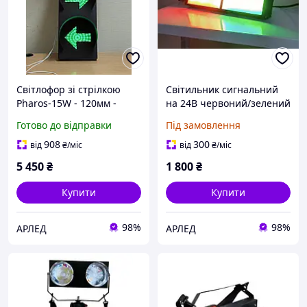
Світлофор зі стрілкою
Світильник сигнальний
Pharos-15W - 120мм -
на 24В червоний/зелений
червоний/жовтий/
Готово до відправки
Під замовлення
зелений
908
300
від
₴
/міс
від
₴
/міс
5 450
₴
1 800
₴
Купити
Купити
98%
98%
АРЛЕД
АРЛЕД