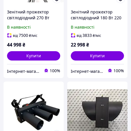
Зенітний прожектор
Зенітний прожектор
світлодіодний 270 Вт
світлодіодний 180 Вт 220
акумуляторний до 4000
В дротовий до 3000
В наявності
В наявності
метрів 1 градус
метрів
7500
3833
від
₴
/міс
від
₴
/міс
44 998
₴
22 998
₴
Купити
Купити
100%
100%
Інтернет-магазин DVmarket
Інтернет-магазин DVmarket