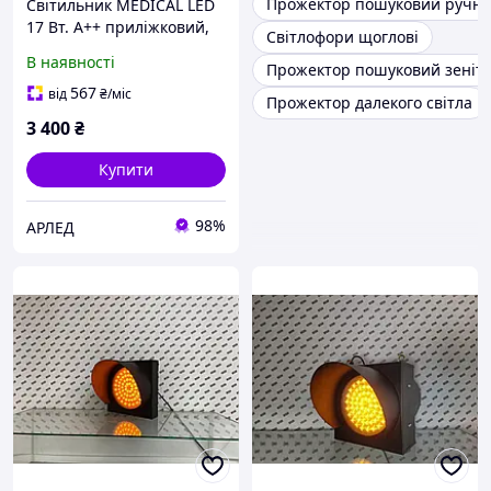
Прожектор пошуковий ручн
Світильник MEDICAL LED
17 Вт. А++ приліжковий,
Світлофори щоглові
лікарняний, двосторонній
В наявності
Прожектор пошуковий зеніт
567
від
₴
/міс
Прожектор далекого світла
3 400
₴
Купити
98%
АРЛЕД