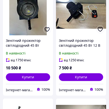
Зенітний прожектор
Зенітний прожектор
світлодіодний 45 Вт
світлодіодний 45 Вт 12 В
акумуляторний 1000-1500
дистанцією 1000-1500
В наявності
В наявності
метрів 1 градус
метрів 1 градус
1750
1250
від
₴
/міс
від
₴
/міс
10 500
₴
7 500
₴
Купити
Купити
100%
100%
Інтернет-магазин DVmarket
Інтернет-магазин DVmarket