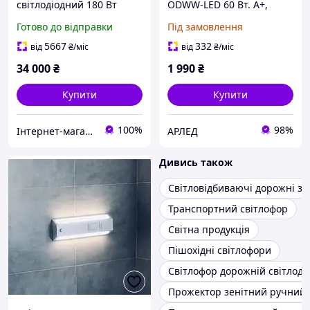
світлодіодний 180 Вт
ODWW-LED 60 Вт. А+,
акумуляторний до 3000
герметичний
Готово до відправки
Під замовлення
метрів 1 градус
5667
332
від
₴
/міс
від
₴
/міс
34 000
₴
1 990
₴
Купити
Купити
100%
98%
Інтернет-магазин DVmarket
АРЛЕД
Дивись також
Світловідбиваючі дорожні зн
Транспортний світлофор
Світна продукція
Пішохідні світлофори
Світлофор дорожній світлоді
Прожектор зенітний ручний