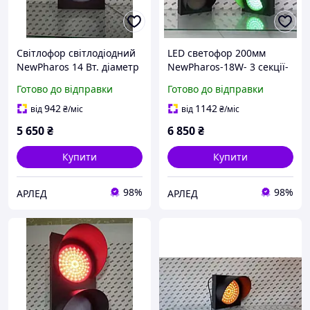
Світлофор світлодіодний
LED светофор 200мм
NewPharos 14 Вт. діаметр
NewPharos-18W- 3 секції-
250 мм сигнальний,
24В/220В
Готово до відправки
Готово до відправки
транспортний ( 2-х
секційний RG)/220В
942
1142
від
₴
/міс
від
₴
/міс
5 650
₴
6 850
₴
Купити
Купити
98%
98%
АРЛЕД
АРЛЕД