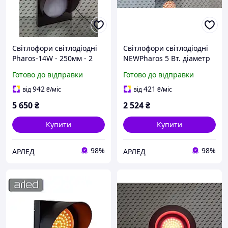
Світлофори світлодіодні
Світлофори світлодіодні
Pharos-14W - 250мм - 2
NEWPharos 5 Вт. діаметр
секції/220В
120мм сигнальний,
Готово до відправки
Готово до відправки
транспортний,
миготливий
942
421
від
₴
/міс
від
₴
/міс
5 650
₴
2 524
₴
Купити
Купити
98%
98%
АРЛЕД
АРЛЕД