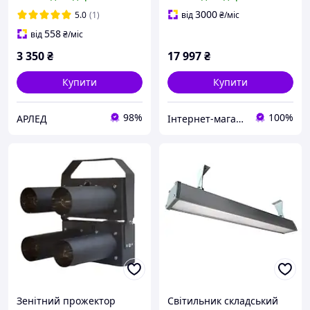
транспортний (2-х
метрів 1 градус
секційний)/220В
3000
5.0
(1)
від
₴
/міс
558
від
₴
/міс
3 350
₴
17 997
₴
Купити
Купити
98%
100%
АРЛЕД
Інтернет-магазин DVmarket
Зенітний прожектор
Світильник складський