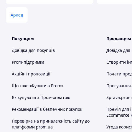
Арлед
Покупцям
Продавцям
Довідка для покупців
Довідка для
Prom-підтримка
Створити ін
Акційні пропозиції
Почати прод
Що таке «Купити з Prom»
Просування в
Як купувати з Пром-оплатою
Sprava.prom
Рекомендації з безпечних покупок
Премія для 
Ecommerce.
Перевірка на приналежність сайту до
платформи prom.ua
Угода корис