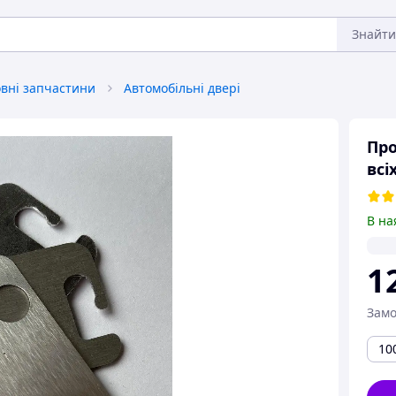
Знайти
овні запчастини
Автомобільні двері
Про
всі
В на
1
Замо
10