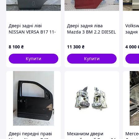
Двері задні ліві
Двері задня ліва
Volks
NISSAN VERSA B17 11-
Mazda 3 BM 2.2 DIESEL
задня 
19 HBA01-3BAAB
2013 (б/у)
8 100
₴
11 300
₴
4 000
Купити
Купити
Двері передні праві
Механизм двери
Merce