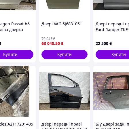
wagen Passat b6
Дверi VAG 5J6831051
Двері передні п
ліва дверка
Ford Ranger TKE
19 голі
70 045
₴
₴
63 040
.50
₴
22 500
₴
Купити
Купити
Купити
des A2117201405
Двері передні праві
Б/у Двері задні 