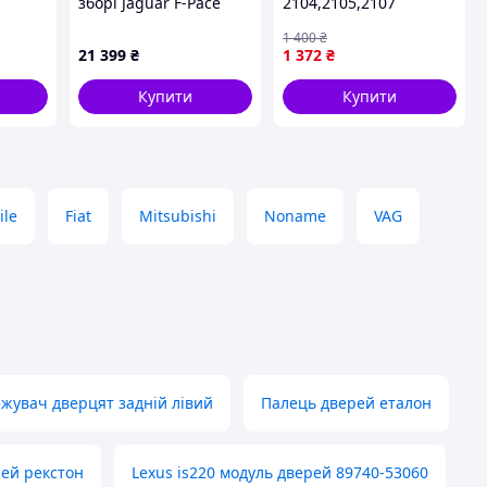
зборі Jaguar F-Pace
2104,2105,2107
2017-2020 Т4А1370
1 400
₴
Jaguar F-Pace Т4А1370
21 399
₴
1 372
₴
Купити
Купити
ile
Fiat
Mitsubishi
Noname
VAG
жувач дверцят задній лівий
Палець дверей еталон
рей рекстон
Lexus is220 модуль дверей 89740-53060