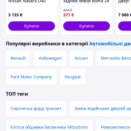
Nissan Navara D40
задней левой Волга 24
Двері 
Nissan Pathfinder R51
- 3110 (пр-во СССР)
зборі
464
₴
Нісан Патфайндер Р51
3 133
₴
377
₴
7 000
Навара Д40
Купити
Купити
Популярні виробники
в категорії
Автомобільні дв
Renault
Volkswagen
Nissan
Mercedes-Ben
Ford Motor Company
Peugeot
ТОП теги
Сорочечка форд транзит
Замок водійських дверей o
Кліпси обшивки багажника Mitsubishi
Ремкомплекти t