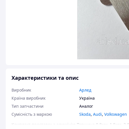
Характеристики та опис
Виробник
Арлед
Країна виробник
Україна
Тип запчастини
Аналог
Сумісність з маркою
Skoda
,
Audi
,
Volkswagen
Комплект проставок з алюмінію Товщина 0.8мм, 1.5мм, 3.