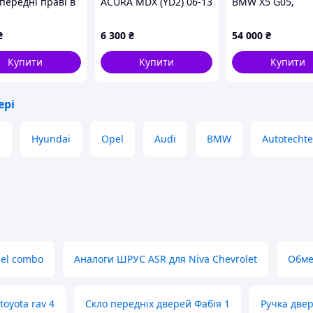
передні праві в
ACURA MDX (YD2) 06-13
BMW X5 G05,
 W211
67010-STX-A90ZZ
41522642780
₴
6 300
₴
54 000
₴
Купити
Купити
Купити
ері
z
Hyundai
Opel
Audi
BMW
Autotechte
pel combo
Аналоги ШРУС ASR для Niva Chevrolet
Обме
oyota rav 4
Скло передніх дверей Фабія 1
Ручка две