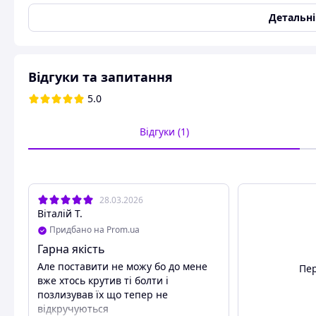
випуску Відрегулювати двері ви можете самостійно та ле
Детальн
Схожі товари за характеристиками
Відгуки та запитання
5.0
Відгуки (1)
28.03.2026
Віталій Т.
Придбано на Prom.ua
Гарна якість
Але поставити не можу бо до мене
Пер
вже хтось крутив ті болти і
позлизував їх що тепер не
відкручуються