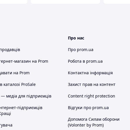
Про нас
 продавців
Про prom.ua
тернет-магазин
на Prom
Робота в prom.ua
авати на Prom
Контактна інформація
 каталозі ProSale
Захист прав на контент
 — медіа для підприємців
Content right protection
інтернет-підприємців
Відгуки про prom.ua
Кращі
Допомога Силам оборони
тувача
(Volonter by Prom)