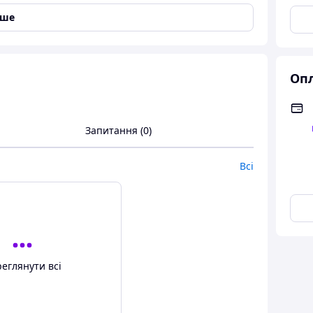
гко за допомогою наших пластин
іше
Опл
Запитання (0)
Всі
еглянути всі