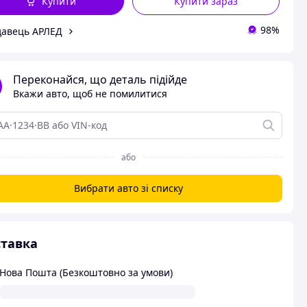
Купити
Купити зараз
98%
авець АРЛЕД
Переконайся, що деталь підійде
Вкажи авто, щоб не помилитися
або
Вибрати авто зі списку
тавка
Нова Пошта (Безкоштовно за умови)