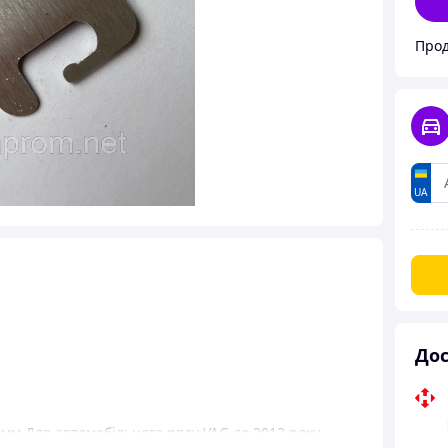
Прод
UA
Дос
0мм Для автомобільного ряду VAG до 2012 року