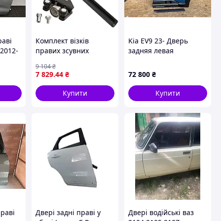
раві
Комплект візків
Kia EV9 23- Дверь
 2012-
правих зсувних
задняя левая
бокових дверей +
9 104
₴
напрямна Renault
7 829
.44
₴
72 800
₴
Master II 1998-2010
Opel Movano A Nissan
Купити
Купити
Primastar (3 шт)
праві
Двері задні праві у
Двері водійські ваз