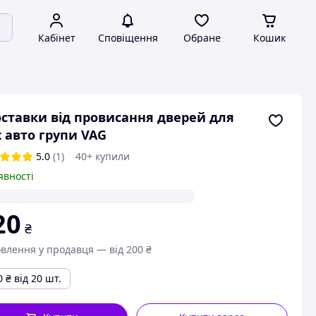
Кабінет
Сповіщення
Обране
Кошик
ставки від провисання дверей для
х авто групи VAG
5.0
(1)
40+ купили
явності
20
₴
влення у продавця — від 200 ₴
0
₴
від 20 шт.