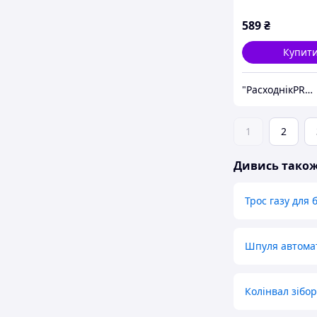
589
₴
Купит
"РасходнікPRO" магазин запчастин
1
2
Дивись тако
Трос газу для 
Шпуля автома
Колінвал зібо