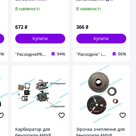
БП-5245 (45/325/72z)
бензопилки АМУР
В наявності
В наявності
БЖ-5245
672
₴
366
₴
Купити
Купити
3%
94%
96%
"РасходнікPRO" магазин запчастин
"Расходнік" інтернет магазин запчастин
Карбюратор для
Зірочка зчеплення для
бензопили АМУР
бензопили АМУР