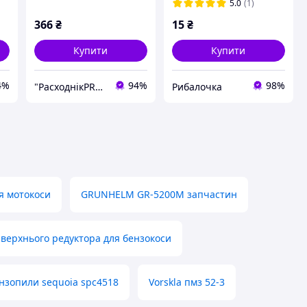
5.0
(1)
366
₴
15
₴
Купити
Купити
4%
94%
98%
"РасходнікPRO" магазин запчастин
Рибалочка
ля мотокоси
GRUNHELM GR-5200M запчастин
 верхнього редуктора для бензокоси
нзопили sequoia spc4518
Vorskla пмз 52-3