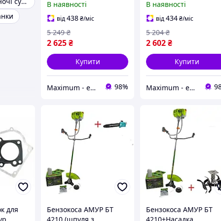
Вишиванки жіночі сучасні
В наявності
В наявності
мотокоса (лопатевий
диск + котушка, 2Т)
анки
диск + котушка)
438
434
від
₴
/міс
від
₴
/міс
5 249
₴
5 204
₴
2 625
₴
2 602
₴
Купити
Купити
98%
9
Maximum - електричні та бензиновий інструмент
Maximum - електричні та бензиновий інструмент
к для
Бензокоса АМУР БТ
Бензокоса АМУР БТ
ур
4210 (шпуля з
4210+Насадка