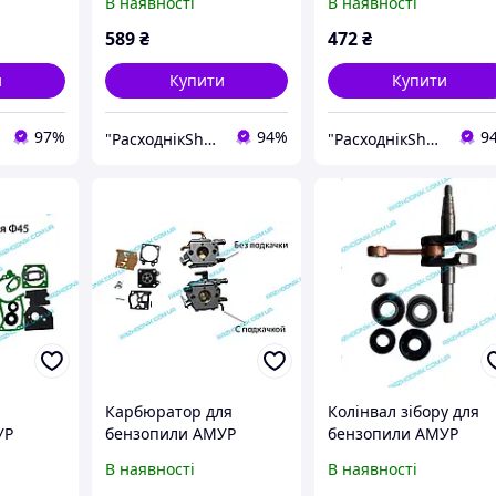
В наявності
В наявності
589
₴
472
₴
и
Купити
Купити
97%
94%
9
"РасходнікShop" інтернет магазин комплектуючих та запчастин
"РасходнікShop" інтернет магазин комплектуючих та запчастин
Карбюратор для
Колінвал зібору для
УР
бензопили АМУР
бензопили АМУР
БЖ-5245
БЖ-5245
В наявності
В наявності