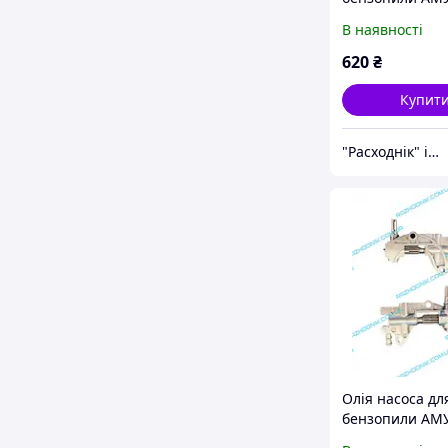
БЖ-5245
В наявності
620
₴
Купит
"Расходнік" інтернет магазин запчастин
Олія насоса дл
бензопили АМ
БЖ-5245