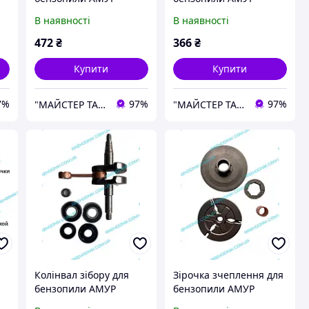
БЖ-5245
БЖ-5245
В наявності
В наявності
472
₴
366
₴
Купити
Купити
7%
97%
97%
"МАЙСТЕР ТАРАС" інтернет магазин запчастин та комплектуючих
"МАЙСТЕР ТАРАС" інтернет магазин запчастин та комплектуючих
Колінвал зібору для
Зірочка зчеплення для
бензопили АМУР
бензопили АМУР
БЖ-5245
БЖ-5245