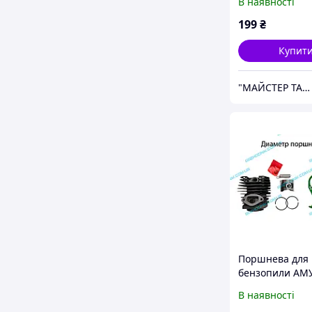
В наявності
199
₴
Купит
"МАЙСТЕР ТАРАС" інтернет магазин запчастин та комплектуючих
Поршнева для
бензопили AМ
БЖ-5245
В наявності