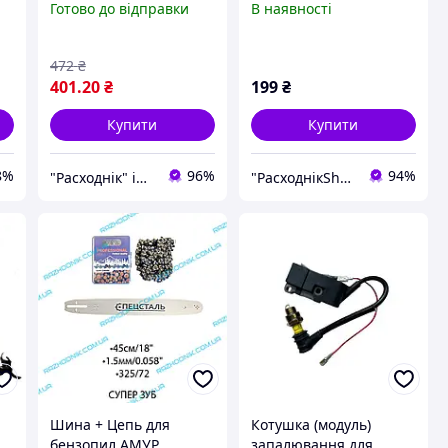
Готово до відправки
В наявності
472
₴
401
.20
₴
199
₴
Купити
Купити
8%
96%
94%
"Расходнік" інтернет магазин запчастин
"РасходнікShop" інтернет магазин комплектуючих та запчастин
Шина + Цепь для
Котушка (модуль)
бензопил АМУР
запалювання для