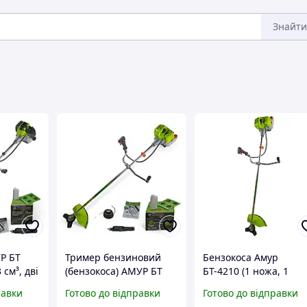
Знайти
Р БТ
Тример бензиновий
Бензокоса Амур
 см³, дві
(бензокоса) АМУР БТ
БТ-4210 (1 ножа, 1
лекті)
4210 (4200 Вт, 43 см³,
котушка)
равки
Готово до відправки
Готово до відправки
дві насадки)