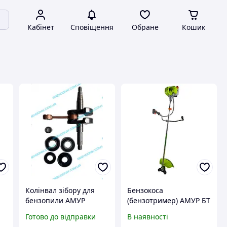
Кабінет
Сповіщення
Обране
Кошик
Колінвал зібору для
Бензокоса
бензопили АМУР
(бензотример) АМУР БТ
БЖ-5245
4210
Готово до відправки
В наявності