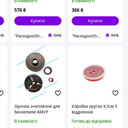
В наявності
В наявності
576
₴
366
₴
Купити
Купити
4%
94%
94%
"РасходнікShop" інтернет магазин комплектуючих та запчастин
"РасходнікShop" інтернет магазин комплектуючих та запчастин
Зірочка зчеплення для
Коробка кругла 4,5см 3
бензопили АМУР
відділення
БЖ-5245
В наявності
Готово до відправки