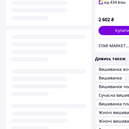
434
від
₴
/міс
2 602
₴
Купит
STAR-MARKET - аксесуари, товари для дому, саду, відпочинку та туризму
Дивись також
Вишиванка жі
Вишиванка
Вишиванки чол
Сучасна виши
Вишиванка пл