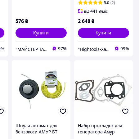
5.0
(2)
441
від
₴
/міс
576
₴
2 648
₴
Купити
Купити
9%
97%
99%
"МАЙСТЕР ТАРАС" інтернет магазин запчастин та комплектуючих
"Hightools-Хайтулс" Інтернет-магазин інструменту
Шпуля автомат для
Набір прокладок для
бензокоси АМУР БТ
генератора Амур
й
4210 ,БТ-4200
АБГ-1500