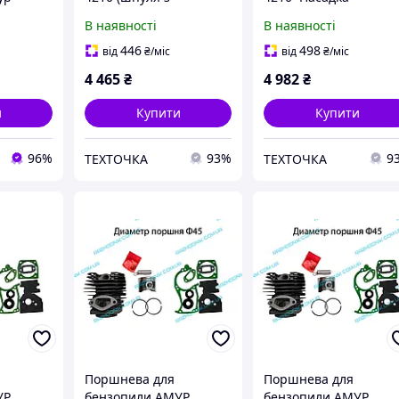
волосінню 3-
культиватор (шпуля з
В наявності
В наявності
пелюстковий
ліскою ремінь ніж 3Т)
косильний
446
498
від
₴
/міс
від
₴
/міс
ніж)+Насадка-висоторіз
4 465
₴
4 982
₴
и
Купити
Купити
96%
93%
9
ТЕХТОЧКА
ТЕХТОЧКА
Поршнева для
Поршнева для
УР
бензопили AМУР
бензопили AМУР