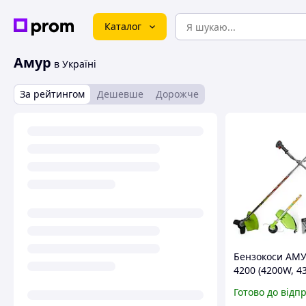
Каталог
Амур
в Україні
За рейтингом
Дешевше
Дорожче
Бензокоси АМУ
4200 (4200W, 43
насадки в комп
Готово до відп