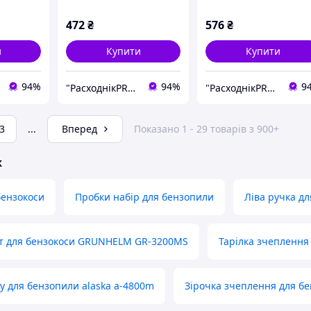
472
₴
576
₴
и
Купити
Купити
94%
94%
9
"РасходнікPRO" магазин запчастин
"РасходнікPRO" магазин запчастин
3
...
Вперед
Показано 1 - 29 товарів з 900+
ж
бензокоси
Пробки набір для бензопили
Ліва ручка д
т для бензокоси GRUNHELM GR-3200MS
Тарілка зчеплення
ру для бензопили alaska a-4800m
Зірочка зчеплення для бе