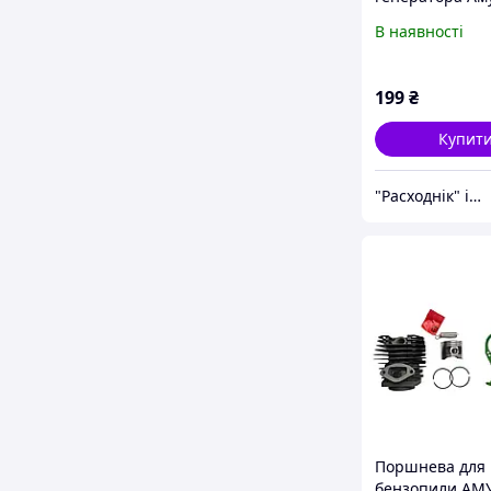
АБГ-1500
В наявності
199
₴
Купит
"Расходнік" інтернет магазин запчастин
Поршнева для
бензопили AМ