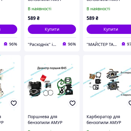
БЖ-5245
БЖ-5245
В наявності
В наявності
589
₴
589
₴
и
Купити
Купити
96%
96%
9
"Расходнік" інтернет магазин запчастин
"МАЙСТЕР ТАРАС" інтернет магазин запчастин та комплектуючих
я
Поршнева для
Карбюратор для
УР
бензопили AМУР
бензопили АМУР
БЖ-5245
БЖ-5245