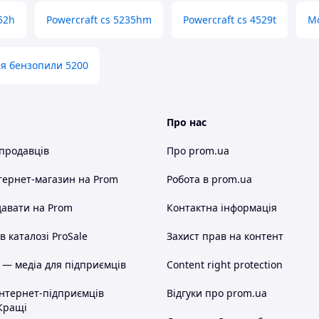
52h
Powercraft cs 5235hm
Powercraft cs 4529t
М
я бензопили 5200
Про нас
 продавців
Про prom.ua
тернет-магазин
на Prom
Робота в prom.ua
авати на Prom
Контактна інформація
 каталозі ProSale
Захист прав на контент
 — медіа для підприємців
Content right protection
інтернет-підприємців
Відгуки про prom.ua
Кращі