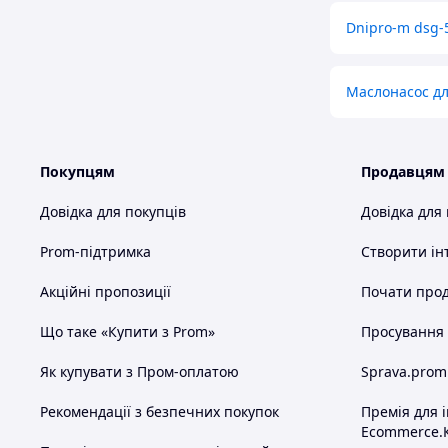
Dnipro-m dsg-
Маслонасос дл
Покупцям
Продавцям
Довідка для покупців
Довідка для
Prom-підтримка
Створити ін
Акційні пропозиції
Почати прод
Що таке «Купити з Prom»
Просування в
Як купувати з Пром-оплатою
Sprava.prom
Рекомендації з безпечних покупок
Премія для 
Ecommerce.