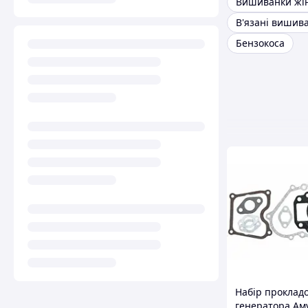
В'язані вишив
Бензокоса
Набір прокладо
генератора Ам