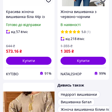
Красива жіноча
Жіноча вишиванка з
вишиванка біла 44р із
червоно-чорним
сірою вишивкою та
орнаментом та китицями,
Готово до відправки
В наявності
китицями
біла вишита блуза з
пишними рукавами, S, М,
57
від
₴
/міс
5.0
(1)
L
218
від
₴
/міс
644
₴
1 355
₴
573
.16
₴
1 305
₴
Купити
Купити
91%
99%
KYTIBO
NATALISHOP
Дивись також
Недорогі вишиванки
Вишиванка батал
Жіноча вишиванка білим по 