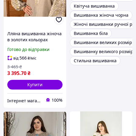
Квітуча вишиванка
Вишиванка жіноча чорна
Жіночі вишиванки ручної ро
Вишиванка біла
Лляна вишиванка жіноча
в золотих кольорах
Вишиванки великих розмірів
Готово до відправки
Вишиванку великого розміру
566
від
₴
/міс
Стильна вишиванка
3 465
₴
3 395
.70
₴
Купити
100%
Інтернет магазин "EtnoVyshуvka"