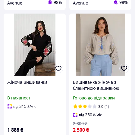
98%
98%
Avenue
Avenue
Жіноча Вишиванка
Вишиванка жіноча з
блакитною вишивкою
бежева Подих Неба
В наявності
Готово до відправки
315
від
₴
/міс
3.0
(1)
250
від
₴
/міс
2 800
₴
1 888
₴
2 500
₴