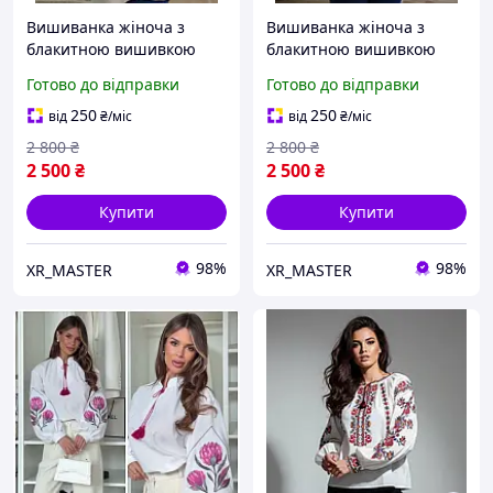
Вишиванка жіноча з
Вишиванка жіноча з
блакитною вишивкою
блакитною вишивкою
бежева Подих Неба
біла Подих Неба
Готово до відправки
Готово до відправки
250
250
від
₴
/міс
від
₴
/міс
2 800
₴
2 800
₴
2 500
₴
2 500
₴
Купити
Купити
98%
98%
XR_MASTER
XR_MASTER