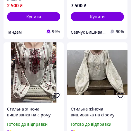
2 500
₴
7 500
₴
Купити
Купити
99%
90%
Тандем
Савчук Вишиванка
Стильна жіноча
Стильна жіноча
вишиванка на сірому
вишиванка на сірому
льоні ручної роботи
льоні ручної роботи
Готово до відправки
Готово до відправки
ж-2057. L
ж-2736. L