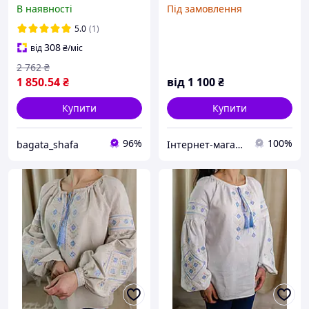
"Колоски з волошками"
стрейч великі розміри
В наявності
Під замовлення
40-58 р-ри
5.0
(1)
308
від
₴
/міс
2 762
₴
1 850
.54
₴
від
1 100
₴
Купити
Купити
96%
100%
bagata_shafa
Інтернет-магазин "Вишиваночка прикарпатська"