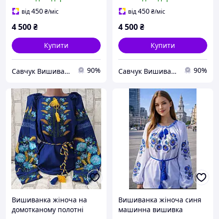
ручної роботи ж-2967. L
ручної роботи ж-2874. S
450
450
від
₴
/міс
від
₴
/міс
4 500
₴
4 500
₴
Купити
Купити
90%
90%
Савчук Вишиванка
Савчук Вишиванка
Вишиванка жіноча на
Вишиванка жіноча синя
домотканому полотні
машинна вишивка