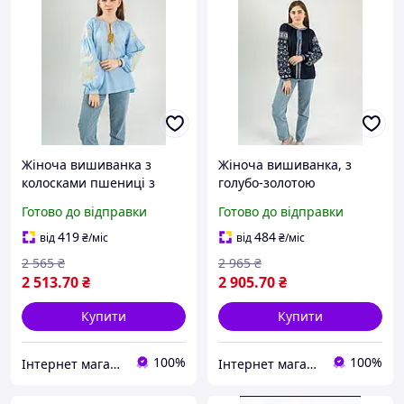
Жіноча вишиванка з
Жіноча вишиванка, з
колосками пшениці з
голубо-золотою
батисту
вишивкою
Готово до відправки
Готово до відправки
419
484
від
₴
/міс
від
₴
/міс
2 565
₴
2 965
₴
2 513
.70
₴
2 905
.70
₴
Купити
Купити
100%
100%
Інтернет магазин "EtnoVyshуvka"
Інтернет магазин "EtnoVyshуvka"