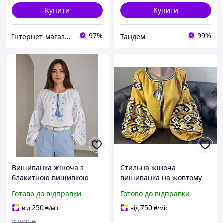
Купити
Купити
97%
99%
Інтернет-магазин Ukr-mod ღ♥
Тандем
Вишиванка жіноча з
Стильна жіноча
блакитною вишивкою
вишиванка на жовтому
біла Подих Неба
льоні ручної роботи
Готово до відправки
Готово до відправки
ж-2455. XL
250
750
від
₴
/міс
від
₴
/міс
2 800
₴