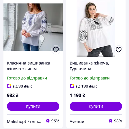
Класична вишиванка
Вишиванка жіноча,
жіноча з синім
Туреччина
орнаментом, біла блузка з
Готово до відправки
Готово до відправки
народною вишивкою
98
198
від
₴
/міс
від
₴
/міс
982
₴
1 190
₴
Купити
Купити
96%
98%
Malishopt Етнічний одяг та головні убори, все для хрещення
Avenue