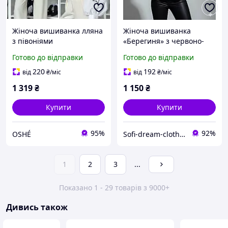
Жіноча вишиванка лляна
Жіноча вишиванка
з півоніями
«Берегиня» з червоно-
чорною вишивкою
Готово до відправки
Готово до відправки
220
192
від
₴
/міс
від
₴
/міс
1 319
₴
1 150
₴
Купити
Купити
95%
92%
OSHÉ
Sofi-dream-clothes
1
2
3
...
Показано 1 - 29 товарів з 9000+
Дивись також