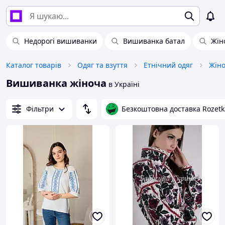
Недорогі вишиванки
Вишиванка батал
Жін
Каталог товарів
Одяг та взуття
Етнічний одяг
Жіно
Вишиванка жіноча
в Україні
Фільтри
Безкоштовна доставка Rozetk