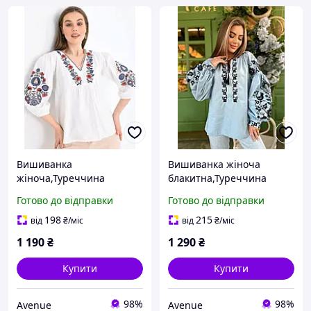
Вишиванка
Вишиванка жіноча
жіноча,Туреччина
блакитна,Туреччина
С-3ХЛ
Готово до відправки
Готово до відправки
198
215
від
₴
/міс
від
₴
/міс
1 190
₴
1 290
₴
Купити
Купити
98%
98%
Avenue
Avenue