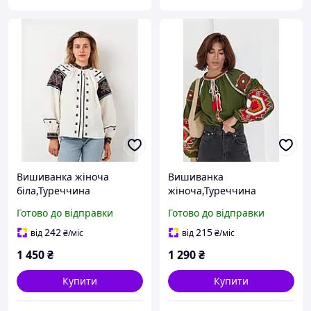
Вишиванка жіноча
Вишиванка
біла,Туреччина
жіноча,Туреччина
Готово до відправки
Готово до відправки
242
215
від
₴
/міс
від
₴
/міс
1 450
₴
1 290
₴
Купити
Купити