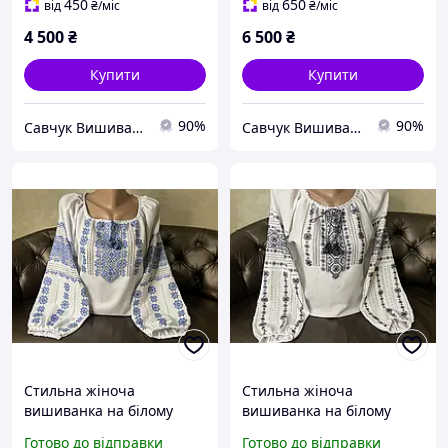
450
650
від
₴
/міс
від
₴
/міс
4 500
₴
6 500
₴
Купити
Купити
90%
90%
Савчук Вишиванка
Савчук Вишиванка
Стильна жіноча
Стильна жіноча
вишиванка на білому
вишиванка на білому
домотканому полотні
домотканому полотні
Готово до відправки
Готово до відправки