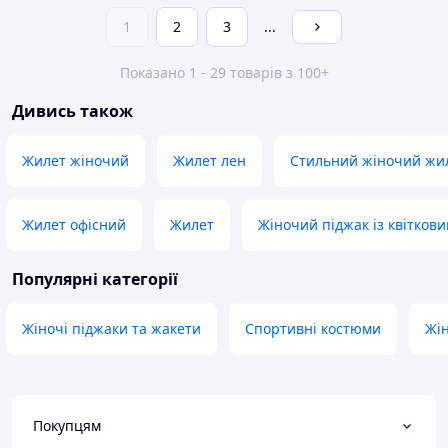
1
2
3
...
Показано 1 - 29 товарів з 100+
Дивись також
Жилет жіночий
Жилет лен
Стильний жіночий жи
Жилет офісний
Жилет
Жіночий піджак із квітков
Популярні категорії
Жіночі піджаки та жакети
Спортивні костюми
Жін
Покупцям