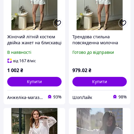
Жіночий літній костюм
Трендова стильна
двійка жакет на блискавці
повсякденна молочна
та шорти, колір
літня жіноча двійка:
В наявності
Готово до відправки
молочний 42-44
оверсайз жакет на
Ananzelika
блискавці та шорти 42-44
167
від
₴
/міс
likes-626699
1 002
₴
979
.02
₴
Купити
Купити
93%
98%
Анжеліка-магазин
ШопЛайк