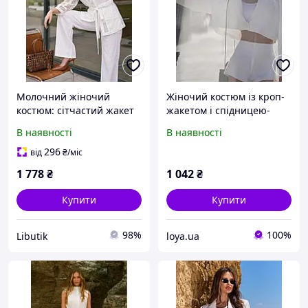
Молочний жіночий
Жіночий костюм із кроп-
костюм: сітчастий жакет
жакетом і спідницею-
+ лляні штани | Літній
шортами | Стильний
В наявності
В наявності
casual комплект
літній комплект
296
від
₴
/міс
1 778
₴
1 042
₴
Купити
Купити
98%
100%
Libutik
loya.ua