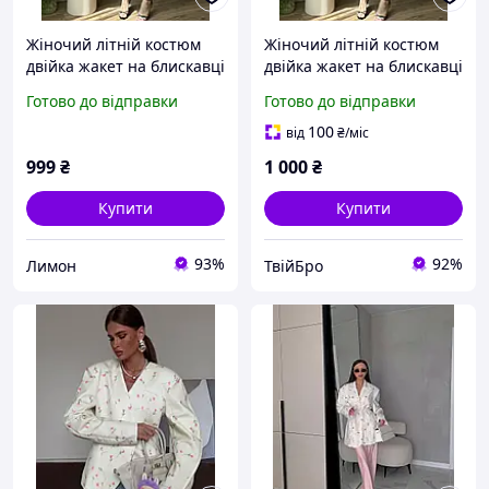
Жіночий літній костюм
Жіночий літній костюм
двійка жакет на блискавці
двійка жакет на блискавці
та шорти, колір
та шорти, колір
Готово до відправки
Готово до відправки
молочний 42-44
молочний 42-44 Бро
100
від
₴
/міс
999
₴
1 000
₴
Купити
Купити
93%
92%
Лимон
ТвійБро