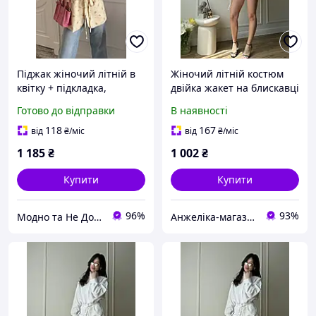
Піджак жіночий літній в
Жіночий літній костюм
квітку + підкладка,
двійка жакет на блискавці
вільний, оверсайз,
та шорти, колір
Готово до відправки
В наявності
прямий, на зав'язках, з
молочний 40-42
запахом. 42-46, 48-52 S-M-
Ananzelika
118
167
від
₴
/міс
від
₴
/міс
L-XL-XXL
1 185
₴
1 002
₴
Купити
Купити
96%
93%
Модно та Не Дорого
Анжеліка-магазин