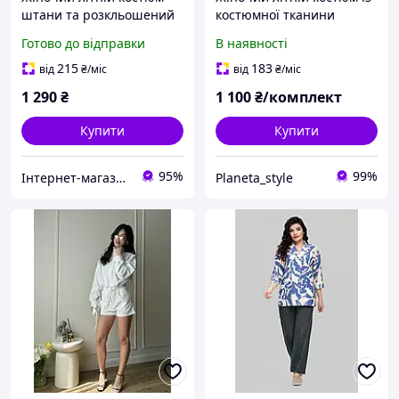
штани та розкльошений
костюмної тканини
жакет з гудзиками
приталений жакет на
Готово до відправки
В наявності
розміри 48-58
ґудзиках та шорти 42/48
215
183
від
₴
/міс
від
₴
/міс
1 290
₴
1 100
₴/комплект
Купити
Купити
95%
99%
Інтернет-магазин одягу та взуття KedON
Planeta_style