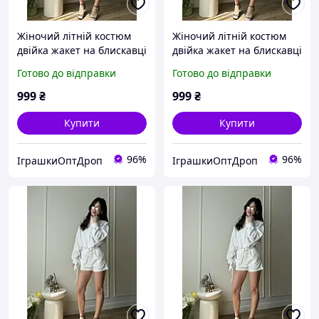
Жіночий літній костюм
Жіночий літній костюм
двійка жакет на блискавці
двійка жакет на блискавці
та шорти, колір
та шорти, колір
Готово до відправки
Готово до відправки
молочний 42-44
молочний 40-42
999
₴
999
₴
Купити
Купити
96%
96%
ІграшкиОптДроп
ІграшкиОптДроп