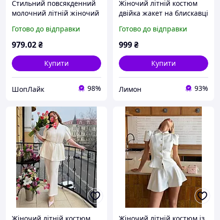
Стильний повсякденний
Жіночий літній костюм
молочний літній жіночий
двійка жакет на блискавці
сет: жакет оверсайз на
та шорти, колір
Готово до відправки
Готово до відправки
блискавці та шорти, 42-44
молочний 40-42
likes-480757
979
.02
₴
999
₴
Купити
Купити
98%
93%
ШопЛайк
Лимон
Жіночий літній костюм
Жіночий літній костюм із