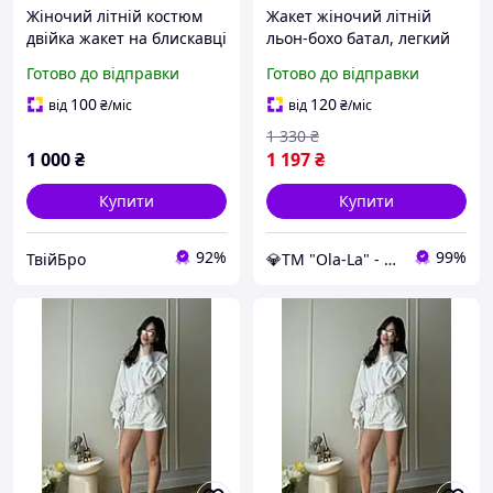
Жіночий літній костюм
Жакет жіночий літній
двійка жакет на блискавці
льон-бохо батал, легкий
та шорти, колір
офісний жакет принт
Готово до відправки
Готово до відправки
молочний 40-42 Бро
листя великих розмірів
50-60 молочний
100
120
від
₴
/міс
від
₴
/міс
1 330
₴
1 000
₴
1 197
₴
Купити
Купити
92%
99%
ТвійБро
💎TM "Ola-La" - якісний одяг від виробника 💎