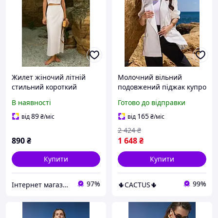
Жилет жіночий літній
Молочний вільний
стильний короткий
подовжений піджак купро
молочний, льон, на
з накладними кишенями
В наявності
Готово до відправки
ґудзиках
89
165
від
₴
/міс
від
₴
/міс
2 424
₴
890
₴
1 648
₴
Купити
Купити
97%
99%
Інтернет магазин Zheneva
🌵CACTUS🌵