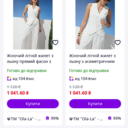
Жіночий літній жилет з
Жіночий літній жилет з
льону прямий фасон з
льону з асиметричним
поясом-шнурком 42-52
кроєм і ґудзиками 42-52
Готово до відправки
Готово до відправки
розміри молочний
розміри молочний
104
104
від
₴
/міс
від
₴
/міс
1 120
₴
1 120
₴
1 041
.60
₴
1 041
.60
₴
Купити
Купити
99%
99%
💎TM "Ola-La" - якісний одяг від виробника 💎
💎TM "Ola-La" - якісний одяг від виробника 💎