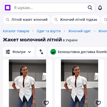
Літній жакет жіночий
Жіночий літній піджак
Каталог товарів
Одяг та взуття
Жіночий одяг
Жіно
Жакет молочний літній
в Україні
Фільтри
Безкоштовна доставка Rozetk