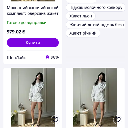
Піджак молочного кольору
Молочний жіночий літній
комплект: оверсайз жакет
Жакет льон
на блискавці та шорти,
Готово до відправки
Жіночий літній піджак без пі
стильний та зручний, 40-
42 likes-627237
979
.02
₴
Жакет річний
Купити
98%
ШопЛайк