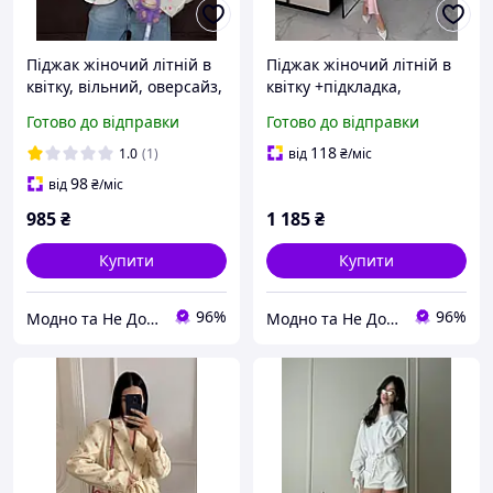
Піджак жіночий літній в
Піджак жіночий літній в
квітку, вільний, оверсайз,
квітку +підкладка,
на зав'язках, з запахом.
вільний, оверсайз, на
Готово до відправки
Готово до відправки
42-46 S-M-L
зав'язках, з запахом. 42-
46 S-M-L
118
1.0
(1)
від
₴
/міс
98
від
₴
/міс
985
₴
1 185
₴
Купити
Купити
96%
96%
Модно та Не Дорого
Модно та Не Дорого