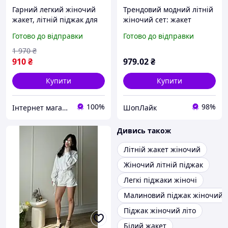
Гарний легкий жіночий
Трендовий модний літній
жакет, літній піджак для
жіночий сет: жакет
пишних форм
оверсайз на блискавці та
Готово до відправки
Готово до відправки
шорти, молочний, 42-44
likes-178669
1 970
₴
910
₴
979
.02
₴
Купити
Купити
100%
98%
Інтернет магазин "Nika Star"
ШопЛайк
Дивись також
Літній жакет жіночий
Жіночий літній піджак
Легкі піджаки жіночі
Малиновий піджак жіночий
Піджак жіночий літо
Білий жакет