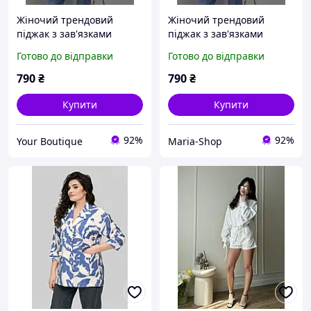
Жіночий трендовий
Жіночий трендовий
піджак з зав'язками
піджак з зав'язками
костюмка легкий літній
костюмка легкий літній
Готово до відправки
Готово до відправки
жакет з плічками Арт. 594
жакет з плічками Арт. 594
790
₴
790
₴
Купити
Купити
92%
92%
Your Boutique
Maria-Shop