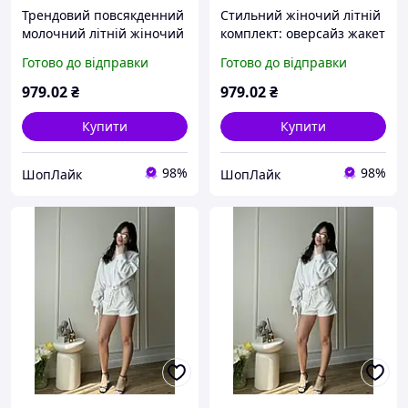
Трендовий повсякденний
Стильний жіночий літній
молочний літній жіночий
комплект: оверсайз жакет
комплект-двійка:
на блискавці та шорти
Готово до відправки
Готово до відправки
оверсайз жакет і шорти
молочного кольору 40-42
40-42 likes-135438
likes-353202
979
.02
₴
979
.02
₴
Купити
Купити
98%
98%
ШопЛайк
ШопЛайк