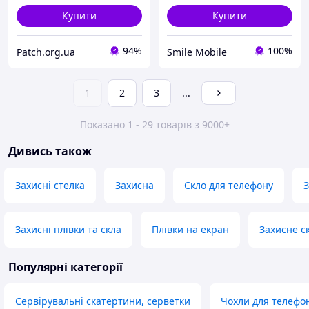
Купити
Купити
94%
100%
Patch.org.ua
Smile Mobile
1
2
3
...
Показано 1 - 29 товарів з 9000+
Дивись також
Захисні стелка
Захисна
Скло для телефону
З
Захисні плівки та скла
Плівки на екран
Захисне с
Популярні категорії
Сервірувальні скатертини, серветки
Чохли для телефо