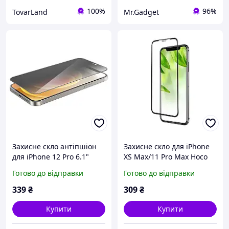
100%
96%
TovarLand
Mr.Gadget
Захисне скло антіпшіон
Захисне скло для iPhone
для iPhone 12 Pro 6.1"
XS Max/11 Pro Max Hoco
HOCO A21 anti-spy
Shatterproof edges full
Готово до відправки
Готово до відправки
tempered glas
screen HD (A1)
339
₴
309
₴
Купити
Купити