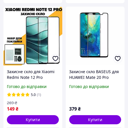
Захисне скло для Xiaomi
Захисне скло BASEUS для
Redmi Note 12 Pro
HUAWEI Mate 20 Pro
протиударне
Curved-screen 0.3 mm
Готово до відправки
Готово до відправки
повноекранне скло на
телефону сіомі редмі нот
5.0
(1)
12 про загартоване
269
₴
глянсове
149
₴
379
₴
Купити
Купити