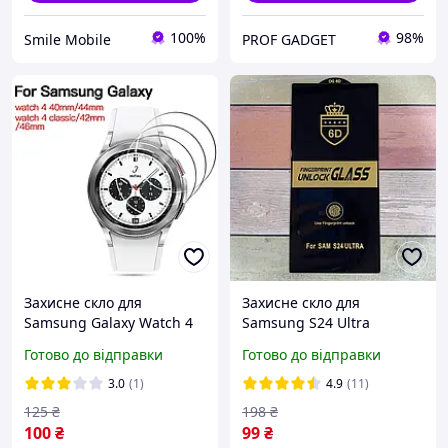
100%
98%
Smile Mobile
PROF GADGET
Захисне скло для
Захисне скло для
Samsung Galaxy Watch 4
Samsung S24 Ultra
40 / 42 / 44 / 46 мм
повнорозмірне, з
Готово до відправки
Готово до відправки
олеофобним покриттям,
високої якості
3.0
(1)
4.9
(11)
125
₴
198
₴
100
₴
99
₴