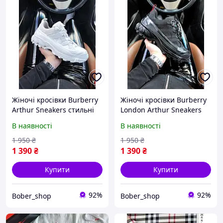
Жіночі кросівки Burberry
Жіночі кросівки Burberry
Arthur Sneakers стильні
London Arthur Sneakers
та зручні для жінок
Black для жінок брендові
В наявності
В наявності
Бёрбері
шкіряні стильні кроси
1 950
₴
1 950
₴
1 390
₴
1 390
₴
Купити
Купити
92%
92%
Bober_shop
Bober_shop