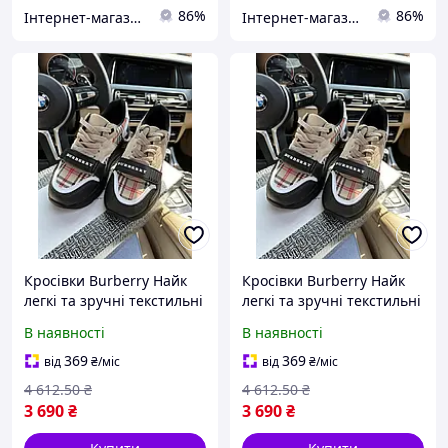
86%
86%
Інтернет-магазин Cool Top
Інтернет-магазин Cool Top
Кросівки Burberry Найк
Кросівки Burberry Найк
легкі та зручні текстильні
легкі та зручні текстильні
із замшею і шкірою для
із замшею і шкірою для
В наявності
В наявності
весни літа осені розміри
весни літа осені розміри
40-44 комплект 43
40-44 комплект 44
369
369
від
₴
/міс
від
₴
/міс
4 612
.50
₴
4 612
.50
₴
3 690
₴
3 690
₴