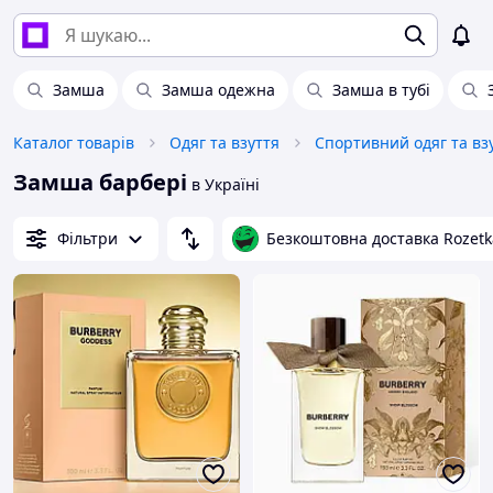
Замша
Замша одежна
Замша в тубі
Каталог товарів
Одяг та взуття
Спортивний одяг та вз
Замша барбері
в Україні
Фільтри
Безкоштовна доставка Rozetk