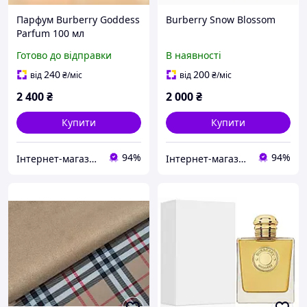
Парфум Burberry Goddess
Burberry Snow Blossom
Parfum 100 мл
Готово до відправки
В наявності
240
200
від
₴
/міс
від
₴
/міс
2 400
₴
2 000
₴
Купити
Купити
94%
94%
Інтернет-магазин "Fairytale Parfum"
Інтернет-магазин "Fairytale Parfum"