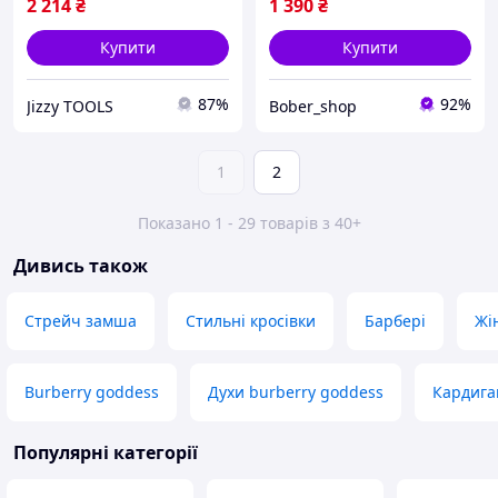
2 214
₴
1 390
₴
Купити
Купити
87%
92%
Jizzy TOOLS
Bober_shop
1
2
Показано 1 - 29 товарів з 40+
Дивись також
Стрейч замша
Стильні кросівки
Барбері
Жі
Burberry goddess
Духи burberry goddess
Кардига
Популярні категорії