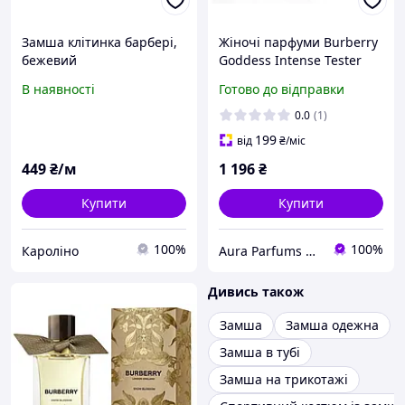
Замша клітинка барбері,
Жіночі парфуми Burberry
бежевий
Goddess Intense Tester
(Барбері Годдес Інтенс)
В наявності
Готово до відправки
Парфумована вода 100
ml/мл Тестер
0.0
(1)
199
від
₴
/міс
449
₴/м
1 196
₴
Купити
Купити
100%
100%
Кароліно
Aura Parfums | Інтернет-магазин парфумерії та косметики
Дивись також
Замша
Замша одежна
Замша в тубі
Замша на трикотажі