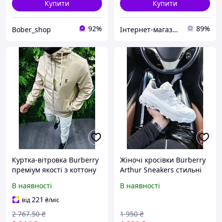
Купити
Купити
92%
89%
Bober_shop
Інтернет-магазин OK Shop
Куртка-вітровка Burberry
Жіночі кросівки Burberry
преміум якості з коттону
Arthur Sneakers стильні
різних розмірів до 105 кг
та зручні для жінок
В наявності
В наявності
новинка на складі
Бербері 40
221
від
₴
/міс
2 767
.50
₴
1 950
₴