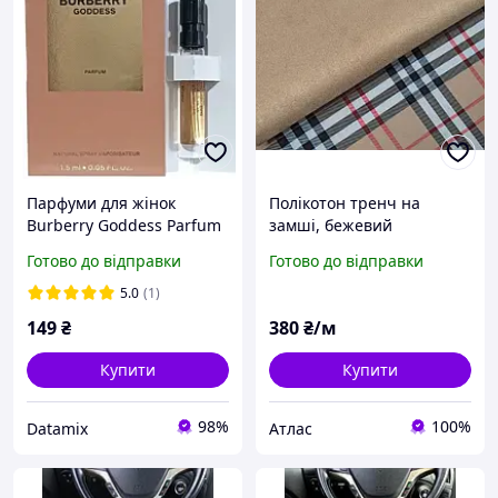
Парфуми для жінок
Полікотон тренч на
Burberry Goddess Parfum
замші, бежевий
1.5 мл Пробник
Готово до відправки
Готово до відправки
5.0
(1)
149
₴
380
₴/м
Купити
Купити
98%
100%
Datamix
Атлас