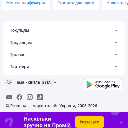
Жіноча парфумерія
Тканини для одягу
Чоловічі к
Покупцям
Продавцям
Про нас
Партнери
Тема
-
світла
BETA
© Prom.ua — маркетплейс України, 2008-2026
Наскільки
Розказати
зручно на Промі?