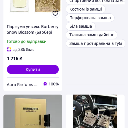
Спортивний костюм із замші
Костюм із замші
Перфорована замша
Біла замша
Парфуми унісекс Burberry
Snow Blossom (Барбері
Тканина замш дайвінг
Снов Блоссом)
Готово до відправки
Замша протиральна в тубі
Парфумована вода 100
ml/мл
286
від
₴
/міс
1 716
₴
Купити
100%
Aura Parfums | Інтернет-магазин парфумерії та косметики