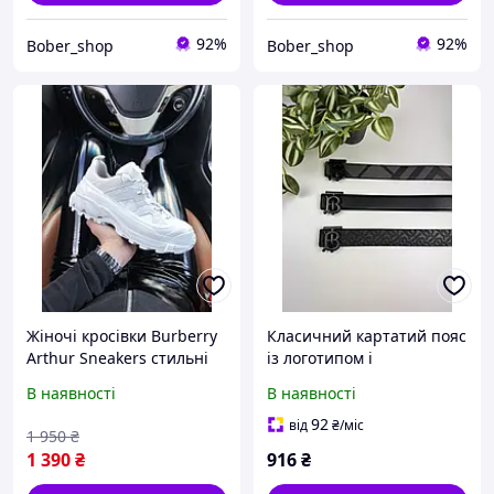
92%
92%
Bober_shop
Bober_shop
Жіночі кросівки Burberry
Класичний картатий пояс
Arthur Sneakers стильні
із логотипом і
та зручні для жінок
текстурованою фактурою
В наявності
В наявності
Бербері 39
Burberry Чорний
92
від
₴
/міс
1 950
₴
1 390
₴
916
₴