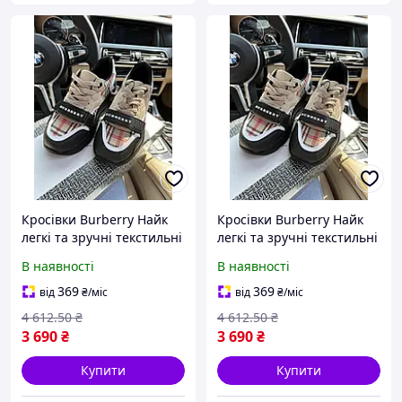
Кросівки Burberry Найк
Кросівки Burberry Найк
легкі та зручні текстильні
легкі та зручні текстильні
із замшею і шкірою для
із замшею і шкірою для
В наявності
В наявності
весни літа осені розміри
весни літа осені розміри
40-44 комплект 41
40-44 комплект 42
369
369
від
₴
/міс
від
₴
/міс
4 612
.50
₴
4 612
.50
₴
3 690
₴
3 690
₴
Купити
Купити