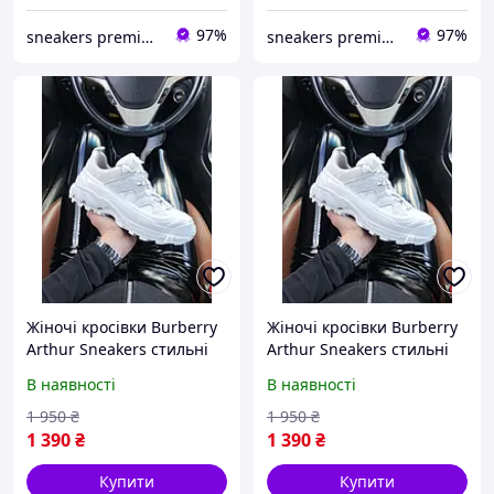
97%
97%
sneakers premium
sneakers premium
Жіночі кросівки Burberry
Жіночі кросівки Burberry
Arthur Sneakers стильні
Arthur Sneakers стильні
та зручні для жінок
та зручні для жінок
В наявності
В наявності
Бербері 37
Бербері 38
1 950
₴
1 950
₴
1 390
₴
1 390
₴
Купити
Купити