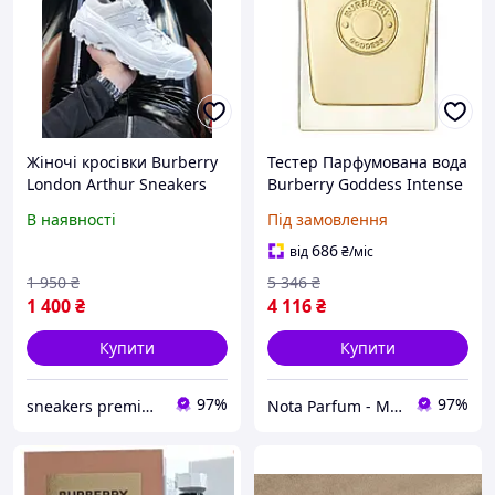
Жіночі кросівки Burberry
Тестер Парфумована вода
London Arthur Sneakers
Burberry Goddess Intense
White білі замш ,
100ml l ( оригінал) (PTS-
В наявності
Під замовлення
текстильі трендові кроси
0020)
для жінок стильні
686
від
₴
/міс
1 950
₴
5 346
₴
1 400
₴
4 116
₴
Купити
Купити
97%
97%
sneakers premium
Nota Parfum - Магазин оригінальної парфумерії оптом та в роздріб