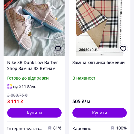
Nike SB Dunk Low Barber
Замша клітинка бежевий
Shop Замша 38 В'єтнам
осінь унікальний дизайн
Готово до відправки
В наявності
для вуличного стилю
311
від
₴
/міс
3 888
.75
₴
3 111
₴
505
₴/м
Купити
Купити
81%
100%
Інтернет-магазин Already Better
Кароліно