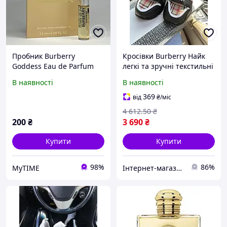
Пробник Burberry
Кросівки Burberry Найк
Goddess Eau de Parfum
легкі та зручні текстильні
Intense EDP 1.5мл
із замшею і шкірою для
В наявності
В наявності
Барберрі Барбері Годдесс
весни літа осені розміри
Годес Парфумована вода
40-44 комплект
369
від
₴
/міс
Оригінал
4 612
.50
₴
200
₴
3 690
₴
Купити
Купити
98%
86%
MyTIME
Інтернет-магазин Cool Top