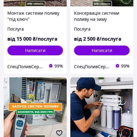
Монтаж системи поливу
Консервація системи
"під ключ"
поливу на зиму
Послуга
Послуга
від
15 000
₴/послуга
від
2 500
₴/послуга
Написати
Написати
99%
99%
СпецПоливСервіс - cистеми автоматичного поливу Hunter.
СпецПоливСервіс - cистеми автоматичного поливу Hunter.