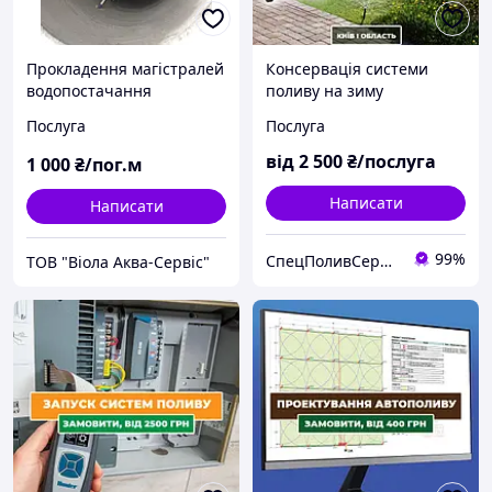
Прокладення магістралей
Консервація системи
водопостачання
поливу на зиму
каналізації. Інженерні
Послуга
Послуга
колодязі
від
2 500
₴/послуга
1 000
₴/пог.м
Написати
Написати
99%
СпецПоливСервіс - cистеми автоматичного поливу Hunter.
ТОВ "Віола Аква-Сервіс"