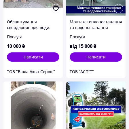
Облаштування
Монтаж теплопостачання
свердловин для води.
та водопостачання
Сервіс насосного
Послуга
Послуга
обладнання.
Прокладання комунікацій
10 000
₴
від
15 000
₴
Написати
Написати
ТОВ "Віола Аква-Сервіс"
ТОВ "АСПІТ"