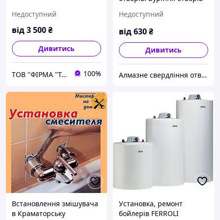
без пилу Київ, Дніпро,
Недоступний
Недоступний
Запоріжжя
від
3 500
₴
від
630
₴
Дивитись
Дивитись
100%
ТОВ "ФІРМА "ТАРОС"- насосне обладнання, системи водопостачання, автоматичний полив
Алмазне свердління отворів. Рекуператори "під ключ" - продаж, встановлення, обслуговування
Встановлення змішувача
Установка, ремонт
в Краматорську
бойлерів FERROLI