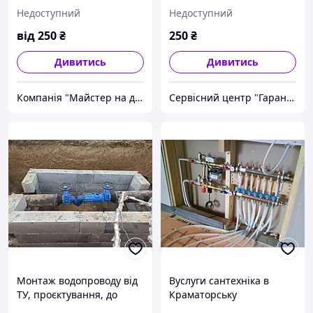
Недоступний
Недоступний
від
250
₴
250
₴
Дивитись
Дивитись
Компанія "Майстер на дім"
Сервісний центр "Гарант-Майстер
Монтаж водопроводу від
Вуслуги сантехніка в
ТУ, проєктування, до
Краматорську
введення в експлуатацію