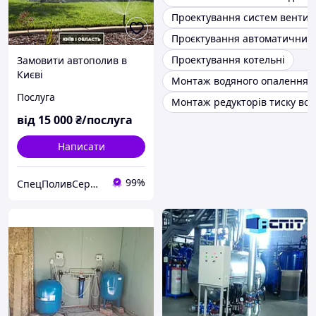
Проектування систем вентил
Проєктування автоматичних 
Проектування котельні
Замовити автополив в
Києві
Монтаж водяного опалення
Послуга
Монтаж редукторів тиску во
від
15 000
₴/послуга
Написати
99%
СпецПоливСервіс - cистеми автоматичного поливу Hunter.