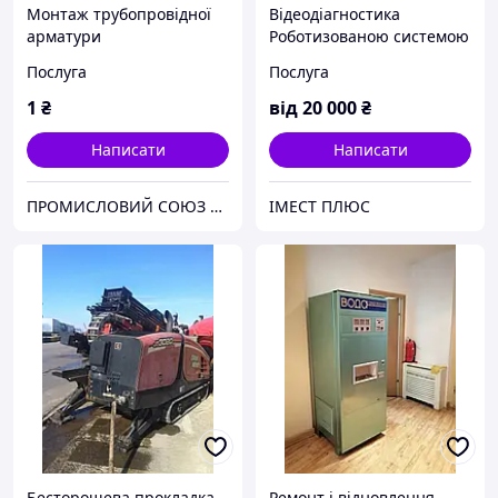
Монтаж трубопровідної
Відеодіагностика
арматури
Роботизованою системою
до 1500 мм на довжину до
Послуга
Послуга
300 м.
1
₴
від
20 000
₴
Написати
Написати
ПРОМИСЛОВИЙ СОЮЗ 2017
ІМЕСТ ПЛЮС
Бесторошева прокладка
Ремонт і відновлення