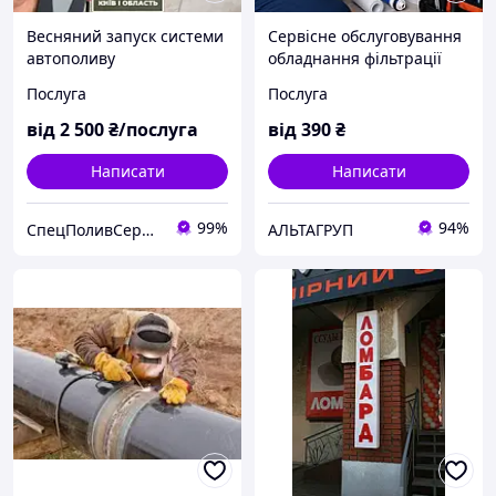
Весняний запуск системи
Сервісне обслуговування
автополиву
обладнання фільтрації
води
Послуга
Послуга
від
2 500
₴/послуга
від
390
₴
Написати
Написати
99%
94%
СпецПоливСервіс - cистеми автоматичного поливу Hunter.
АЛЬТАГРУП