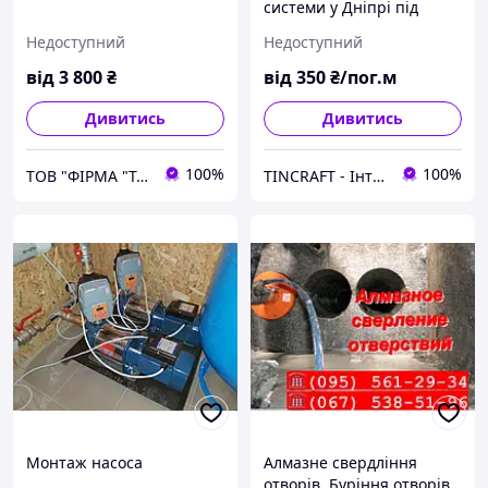
системи у Дніпрі під
ключ: ціна за метр
Недоступний
Недоступний
установки і що до неї
входить
від
3 800
₴
від
350
₴/пог.м
Дивитись
Дивитись
100%
100%
ТОВ "ФІРМА "ТАРОС"- насосне обладнання, системи водопостачання, автоматичний полив
TINCRAFT - Інтернет магазин виробів зі сталі
Монтаж насоса
Алмазне свердління
отворів. Буріння отворів