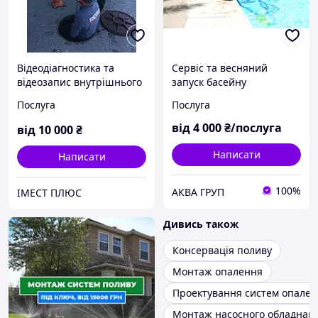
Відеодіагностика та
Сервіс та весняний
відеозапис внутрішнього
запуск басейну
стану труб, телеінсекція
Послуга
Послуга
від
4 000
₴/послуга
від
10 000
₴
Написати
Написати
100%
АКВА ГРУП
ІМЕСТ ПЛЮС
Дивись також
Консервація поливу
Монтаж опалення
Проектування систем опале
Монтаж насосного обладнан