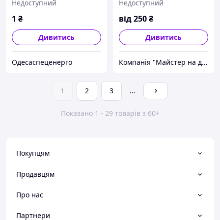
Недоступний
Недоступний
1
₴
від
250
₴
Дивитись
Дивитись
Одесаспеценерго
Компанія "Майстер на дім"
1
2
3
...
Показано 1 - 29 товарів з 60+
Покупцям
Продавцям
Про нас
Партнери