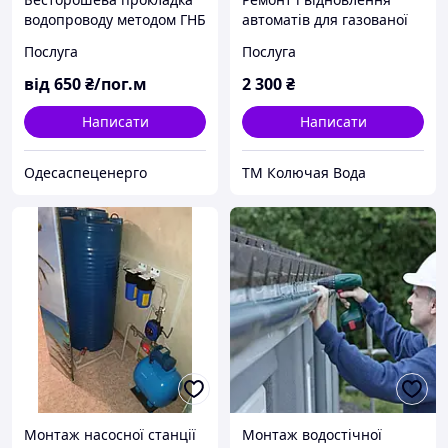
водопроводу методом ГНБ
автоматів для газованої
води
Послуга
Послуга
від
650
₴/пог.м
2 300
₴
Написати
Написати
Одесаспеценерго
ТМ Колючая Вода
Монтаж насосної станції
Монтаж водостічної