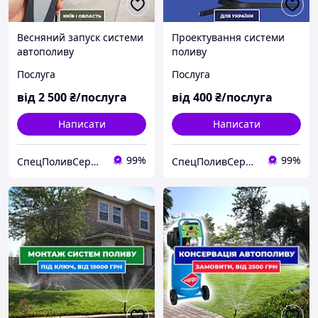
Весняний запуск системи
Проектування системи
автополиву
поливу
Послуга
Послуга
від
2 500
₴/послуга
від
400
₴/послуга
Написати
Написати
99%
99%
СпецПоливСервіс - cистеми автоматичного поливу Hunter.
СпецПоливСервіс - cистеми автоматичного поливу Hunter.