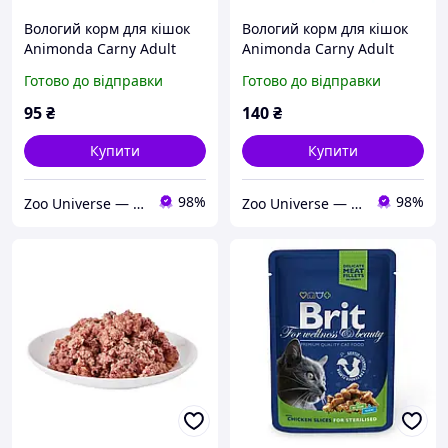
Вологий корм для кішок
Вологий корм для кішок
Animonda Carny Adult
Animonda Carny Adult
Beef+Venison with
Beef+Venison with
Готово до відправки
Готово до відправки
Cowberries з
Cowberries з
яловичиною, солониною
яловичиною, солониною
95
₴
140
₴
й брусницею 200 г
й брусницею 400 г
Купити
Купити
98%
98%
Zoo Universe — зоотовари для домашніх улюбленців
Zoo Universe — зоотовари для домашніх улюбленців