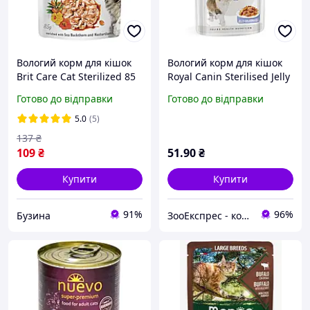
Вологий корм для кішок
Вологий корм для кішок
Brit Care Cat Sterilized 85
Royal Canin Sterilised Jelly
г, з індичкою в соусі
для стерилізованих, 85 г
Готово до відправки
Готово до відправки
5.0
(5)
137
₴
109
₴
51
.90
₴
Купити
Купити
91%
96%
Бузина
ЗооЕкспрес - корма та ласощі