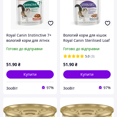
Royal Canin Instinctive 7+
Вологий корм для кішок
вологий корм для літніх
Royal Canin Sterilised Loaf
кішок шматочки в соусі
для стерилізованих, 85 г
Готово до відправки
Готово до відправки
збуджує апетит 85 г
5.0
(3)
51
.90
₴
51
.90
₴
Купити
Купити
97%
97%
ЗооВіт
ЗооВіт