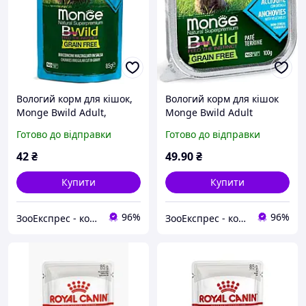
Вологий корм для кішок,
Вологий корм для кішок
Monge Bwild Adult,
Monge Bwild Adult
беззерновий холістик 85 г
беззерновий
Готово до відправки
Готово до відправки
анчоуси, овочі
повнораціонний холістик
анчоуси / овочі 100 г
42
₴
49
.90
₴
Купити
Купити
96%
96%
ЗооЕкспрес - корма та ласощі
ЗооЕкспрес - корма та ласощі