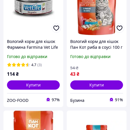
Вологий корм для кішок
Вологий корм для кішок
Фармина Farmina Vet Life
Пан Кот риба в соусі 100 г
Hepatic лікувальний
4820111141043 dutyfree
Готово до відправки
Готово до відправки
дієтичний при печінковій
недостатності 85 г
4.7
(3)
54
₴
114
₴
43
₴
Купити
Купити
97%
91%
ZOO-FOOD
Бузина