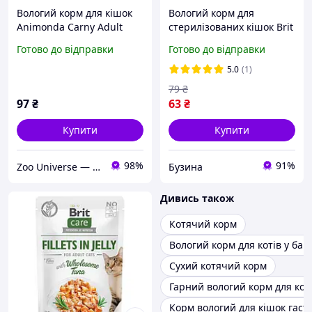
Вологий корм для кішок
Вологий корм для
Animonda Carny Adult
стерилізованих кішок Brit
Multi Meat Cocktail
Premium Chicken Slices
Готово до відправки
Готово до відправки
мультим'ясний коктейль
for Sterilised pouch,з
200 г
куркою, 100 г 24шт
5.0
(1)
79
₴
97
₴
63
₴
Купити
Купити
98%
91%
Zoo Universe — зоотовари для домашніх улюбленців
Бузина
Дивись також
Котячий корм
Вологий корм для котів у бан
Сухий котячий корм
Гарний вологий корм для ко
Корм вологий для кішок гаст