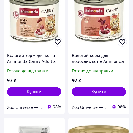
Вологий корм для котів
Вологий корм для
Animonda Carny Adult з
дорослих котів Animonda
яловичиною та куркою
Carny Adult Beef з
Готово до відправки
Готово до відправки
200 г
яловичиною 200 г
97
₴
97
₴
Купити
Купити
98%
98%
Zoo Universe — зоотовари для домашніх улюбленців
Zoo Universe — зоотовари для домашніх улюбленців