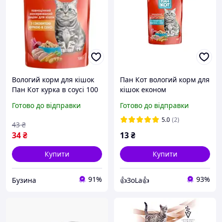
Вологий корм для кішок
Пан Кот вологий корм для
Пан Кот курка в соусі 100
кішок економ
г 4820111140985 barca
повнораціонний
Готово до відправки
Готово до відправки
шматочки в соусі 100 г
індичка
5.0
(2)
43
₴
34
₴
13
₴
Купити
Купити
91%
93%
Бузина
👍ЗоLa👍