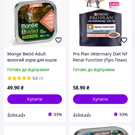
Monge Bwild Adult
Pro Plan Veterinary Diet NF
вологий корм для кішок
Renal Function (Про План)
беззерновий консерви
вологий корм для кішок
Готово до відправки
Готово до відправки
100 г лосось / овочі
лікувальний при
нирковій недостатності
5.0
(3)
лосось 85 г
49
.90
₴
58
.90
₴
Купити
Купити
93%
93%
👍ЗоLa👍
👍ЗоLa👍