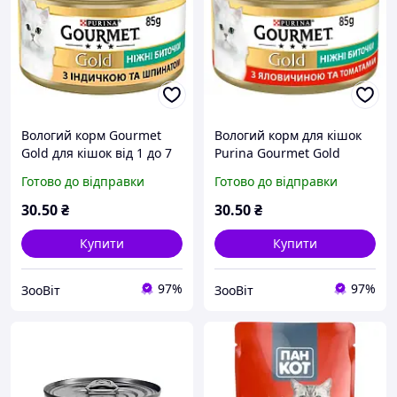
Вологий корм Gourmet
Вологий корм для кішок
Gold для кішок від 1 до 7
Purina Gourmet Gold
років преміум консерви
Ніжні биточки з
Готово до відправки
Готово до відправки
шматочки в соусі
яловичиною та томатами
(індичка, шпинат) 85 г
85 г newyork
30
.50
₴
30
.50
₴
Купити
Купити
97%
97%
ЗооВіт
ЗооВіт