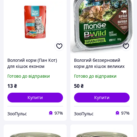
Вологий корм (Пан Кот)
Вологий беззерновий
для кішок економ
корм для кішок великих
повнораціонний 100 г
порід Monge (Монж) cat
Готово до відправки
Готово до відправки
індичка
Grain free WET буйвол
100гр*32шт
13
₴
50
₴
Купити
Купити
97%
97%
ЗооПульс
ЗооПульс