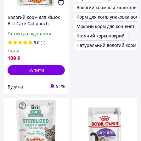
Вологий корм для кішок шеб
Корм для котів упаковка вол
Вологий корм для кішок
Brit Care Cat pouch
Мокрий корм для кошенят
тунець у желе 85 г
Готово до відправки
Котячий корм мокрий
5.0
(1)
Натуральний вологий корм дл
137
₴
109
₴
Купити
91%
Бузина