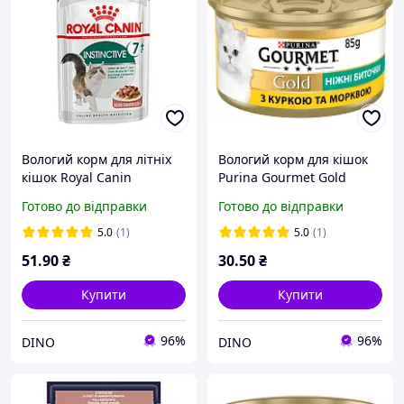
Вологий корм для літніх
Вологий корм для кішок
кішок Royal Canin
Purina Gourmet Gold
Instinctive 7+ Gravy, 85 г
Ніжні биточки з куркою
Готово до відправки
Готово до відправки
та морквою 85 г newyork
5.0
(1)
5.0
(1)
51
.90
₴
30
.50
₴
Купити
Купити
96%
96%
DINO
DINO