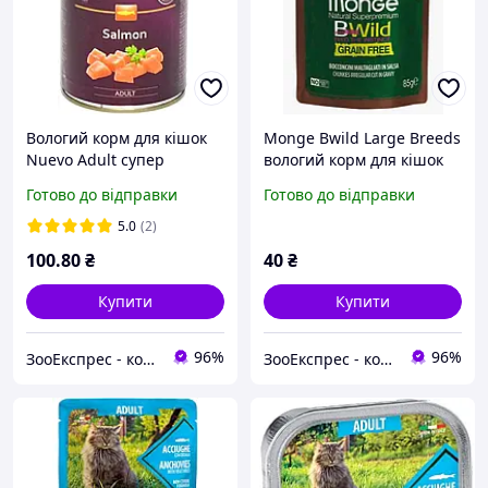
Вологий корм для кішок
Monge Bwild Large Breeds
Nuevo Adult супер
вологий корм для кішок
преміум беззерновий
великих порід
Готово до відправки
Готово до відправки
повнораціонний
беззерновий консерви 85
консерви лосось 400 г
г буйвол / овочі
5.0
(2)
100
.80
₴
40
₴
Купити
Купити
96%
96%
ЗооЕкспрес - корма та ласощі
ЗооЕкспрес - корма та ласощі