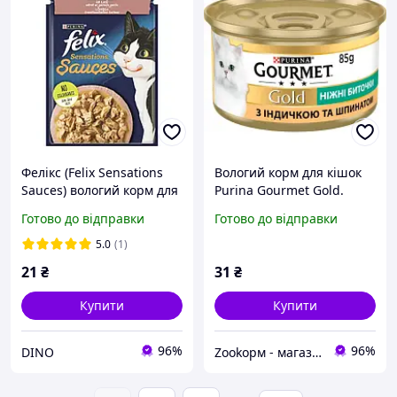
Фелікс (Felix Sensations
Вологий корм для кішок
Sauces) вологий корм для
Purina Gourmet Gold.
кішок преміум шматочки
Ніжні биточки з індичкою
Готово до відправки
Готово до відправки
в соусі 85 г лосось,
і шпинатом 85 г pm
креветки гриль
ЗНИЖКА
5.0
(1)
21
₴
31
₴
Купити
Купити
96%
96%
DINO
Zооkорм - магазин зоотоварів