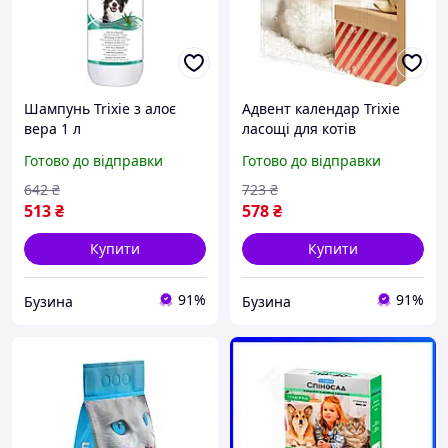
Шампунь Trixie з алоє
Адвент календар Trixie
вера 1 л
ласощі для котів
30х34х3,5 см арт 9269
Готово до відправки
Готово до відправки
642
₴
723
₴
513
₴
578
₴
Купити
Купити
91%
91%
Бузина
Бузина