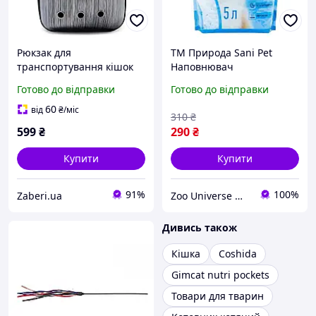
Рюкзак для
ТМ Природа Sani Pet
транспортування кішок
Наповнювач
та собак RESTEQ, що
силікагелевий для
Готово до відправки
Готово до відправки
дихає рюкзак для
котячих туалетів 5 л
домашніх тварин з
60
від
₴
/міс
310
₴
ілюмінатором Товари для
599
₴
290
₴
дому
Купити
Купити
91%
100%
Zaberi.ua
Zoo Universe — зоотовари для домашніх улюбленців
Дивись також
Кішка
Coshida
Gimcat nutri pockets
Товари для тварин