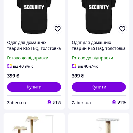
Одяг для домашніх
Одяг для домашніх
тварин RESTEQ, толстовка
тварин RESTEQ, толстовка
Security для котів, розмір
Security для котів та
Готово до відправки
Готово до відправки
М Товари для дому
собак, розмір L, колір
чорний Товари для дому
40
40
від
₴
/міс
від
₴
/міс
399
₴
399
₴
Купити
Купити
91%
91%
Zaberi.ua
Zaberi.ua