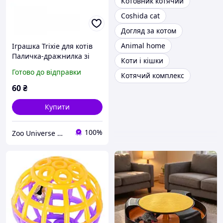
Котовник котячий
Coshida cat
Догляд за котом
Animal home
Іграшка Trixie для котів
Паличка-дражнилка зі
Коти і кішки
стрічками 65 см
Готово до відправки
Котячий комплекс
60
₴
Купити
100%
Zoo Universe — зоотовари для домашніх улюбленців