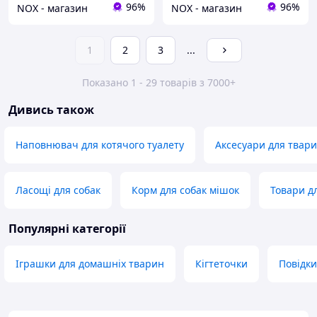
96%
96%
NOX - магазин
NOX - магазин
1
2
3
...
Показано 1 - 29 товарів з 7000+
Дивись також
Наповнювач для котячого туалету
Аксесуари для твар
Ласощі для собак
Корм для собак мішок
Товари дл
Популярні категорії
Іграшки для домашніх тварин
Кігтеточки
Повідк