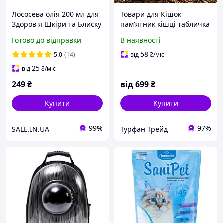
Лососева олія 200 мл для
Товари для Кішок
Здоров я Шкіри та Блиску
пам'ятник кішці табличка
шерсті Собак і Котів
Готово до відправки
В наявності
Happy Pet
58
5.0
(14)
від
₴
/міс
25
від
₴
/міс
249
₴
від
699
₴
Купити
Купити
99%
97%
SALE.IN.UA
Турфан Трейд