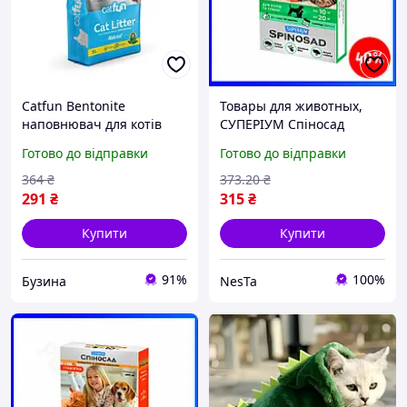
Catfun Bentonite
Товары для животных,
наповнювач для котів
СУПЕРІУМ Спіносад
бентонітовий (5 л)
таблетка для котів та
Готово до відправки
Готово до відправки
натуральний
собак від 10 до 20 кг
364
₴
373
.20
₴
291
₴
315
₴
Купити
Купити
91%
100%
Бузина
NesTa