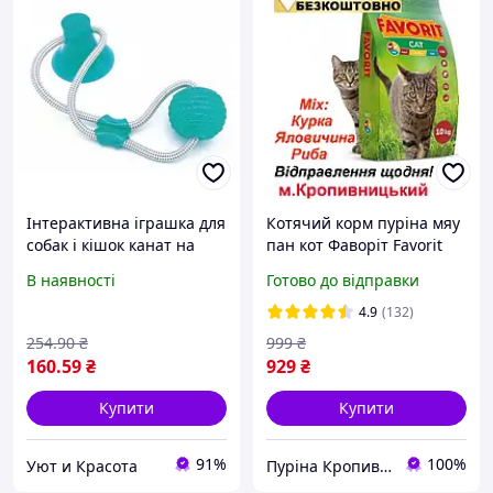
Інтерактивна іграшка для
Котячий корм пуріна мяу
собак і кішок канат на
пан кот Фаворіт Favorit
присосці з м'ячем
Mix з рибою куркою та
В наявності
Готово до відправки
зелений! Товар хіт
яловичиною преміум 10кг
4.9
(132)
254
.90
₴
999
₴
160
.59
₴
929
₴
Купити
Купити
91%
100%
Уют и Красота
Пуріна Кропивницький