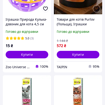
Іграшка Природа Кулька-
Товари для котів Purlov
дзвоник для кота 4,5 см
(Польща), Іграшки
**ART-73523**
головоломки для кішок,
Готово до відправки
Готово до відправки
FBK
5.0
(3)
1 144
₴
15
₴
572
₴
Купити
Купити
100%
95%
Zoo Universe — зоотовари для домашніх улюбленців
TAIPIN