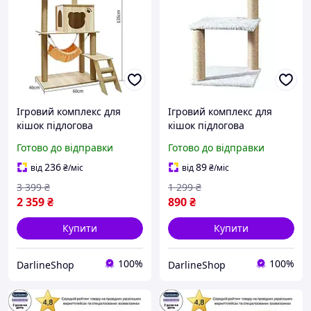
Ігровий комплекс для
Ігровий комплекс для
кішок підлогова
кішок підлогова
кігтеточка для кота
кігтеточка для кота
Готово до відправки
Готово до відправки
багаторівнева котяча
багаторівневе котяче
лежанка з гамаком
дерево
236
89
від
₴
/міс
від
₴
/міс
3 399
₴
1 299
₴
2 359
₴
890
₴
Купити
Купити
100%
100%
DarlineShop
DarlineShop