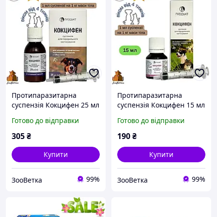
Протипаразитарна
Протипаразитарна
суспензія Кокцифен 25 мл
суспензія Кокцифен 15 мл
Продукт від гельмінтів та
Продукт від гельмінтів та
Готово до відправки
Готово до відправки
кокцидій для собак і котів
кокцидій для собак і котів
(Код товару: PR-31045-VT)
(Код товару: PR-31045-VT)
305
₴
190
₴
Купити
Купити
99%
99%
ЗооВетка
ЗооВетка