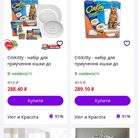
CitiKitty - набір для
CitiKitty - набір для
приучення кішки до
приучення кішки до
унітазу! Товар хіт
унітазу! Товар хіт
В наявності
В наявності
412
₴
413
₴
288
.40
₴
289
.10
₴
Купити
Купити
91%
91%
Уют и Красота
Уют и Красота