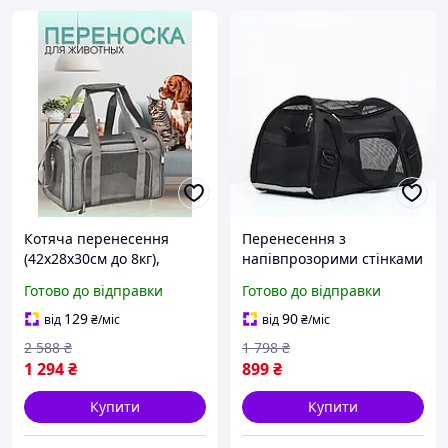
Котяча перенесення
Перенесення з
(42x28x30см до 8кг),
напівпрозорими стінками
Товари для прогулянок та
(50x25x30 см до 8кг)
Готово до відправки
Готово до відправки
подорожей з тваринами,
Товари для прогулянок та
NOX
подорожей з тваринами,
129
90
від
₴
/міс
від
₴
/міс
NOX
2 588
₴
1 798
₴
1 294
₴
899
₴
Купити
Купити