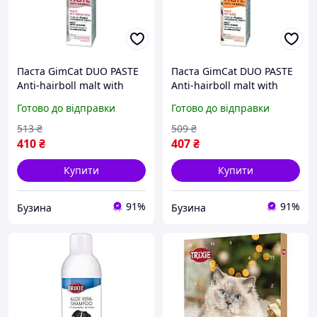
Паста GimCat DUO PASTE
Паста GimCat DUO PASTE
Anti-hairboll malt with
Anti-hairboll malt with
chicken для котів з
cheese для котів з
Готово до відправки
Готово до відправки
чутливим травленням
чутливим травленням
усіх порід мальт та курка
усіх порід мальт та сир
513
₴
509
₴
50г
50г
410
₴
407
₴
Купити
Купити
91%
91%
Бузина
Бузина