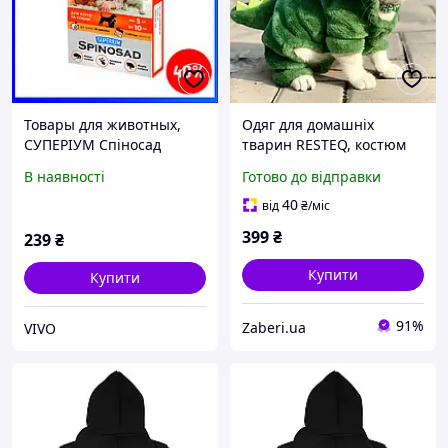
Товары для животных,
Одяг для домашніх
СУПЕРІУМ Спіносад
тварин RESTEQ, костюм
таблетка для котів та
динозавра для котів,
В наявності
Готово до відправки
собак від 5 до 10 кг
розмір L Товари для дому
40
від
₴
/міс
399
₴
239
₴
Купити
Купити
91%
Zaberi.ua
VIVO