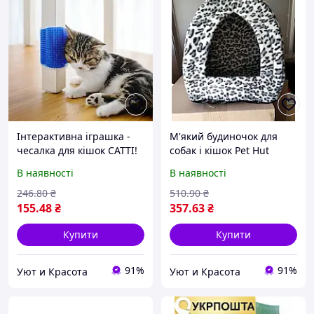
Інтерактивна іграшка -
М'який будиночок для
чесалка для кішок CATTI!
собак і кішок Pet Hut
Товар хіт
White (30)! Товар хіт
В наявності
В наявності
246
.80
₴
510
.90
₴
155
.48
₴
357
.63
₴
Купити
Купити
91%
91%
Уют и Красота
Уют и Красота