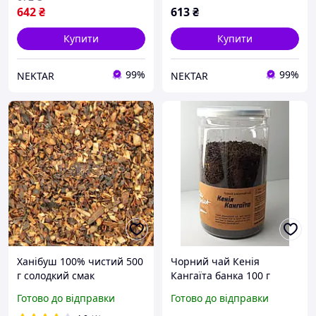
642
₴
613
₴
Купити
Купити
99%
99%
NEKTAR
NEKTAR
Ханібуш 100% чистий 500
Чорний чай Кенія
г солодкий смак
Кангаїта банка 100 г
фруктовий екзотичний
натуральний солодкий
Готово до відправки
Готово до відправки
аромат напій медового
смак унікальний медово-