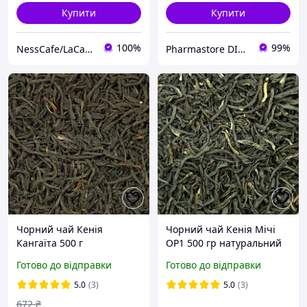
Купити
Купити
100%
99%
NessCafe/LaCafeine
Pharmastore DISCOUNT
Чорний чай Кенія
Чорний чай Кенія Мічі
Кангаїта 500 г
ОР1 500 гр натуральний
натуральний солодкий
насичений смак солодкий
Готово до відправки
Готово до відправки
смак унікальний медово-
присмак
пряний аромат
5.0
(3)
5.0
(3)
672
₴