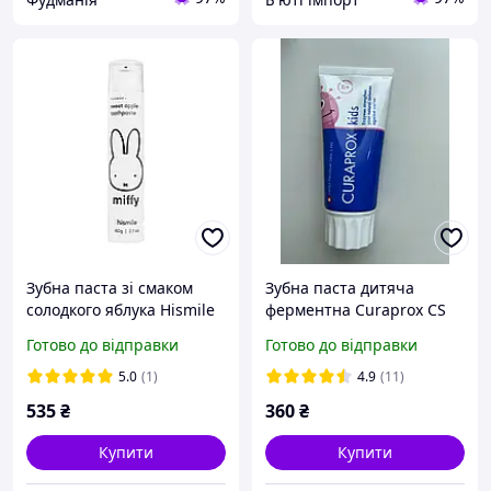
Зубна паста зі смаком
Зубна паста дитяча
солодкого яблука Hismile
ферментна Curaprox CS
Miffy Toothpaste, 60 г
Kids 6+ з ароматним
Готово до відправки
Готово до відправки
смаком солодкого кавуна
1450 ppm F 60 м
5.0
(1)
4.9
(11)
535
₴
360
₴
Купити
Купити