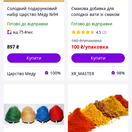
Солодкий подарунковий
Смакова добавка для
набір Царство Меду №94
солодкої вати зі смаком
з медом різного смаку.
Вишні
Готово до відправки
Готово до відправки
Подарунок до 8 березня.
75
від
₴
/міс
4.5
(2)
140
₴/упаковка
897
₴
100
₴/упаковка
Купити
Купити
100%
98%
Царство Меду
XR_MASTER