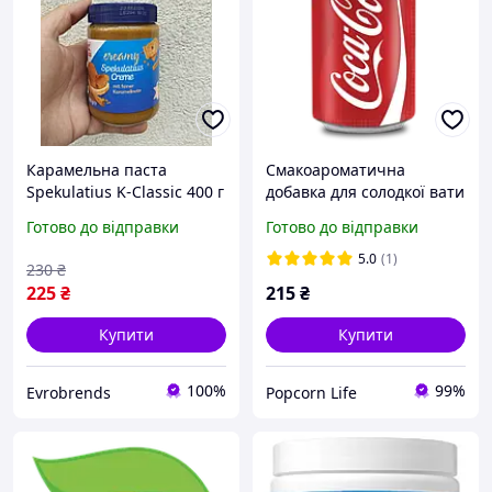
Карамельна паста
Смакоароматична
Spekulatius K-Classic 400 г
добавка для солодкої вати
крем зі смаком печива,
зі смаком Кока кола 250г
Готово до відправки
Готово до відправки
солодка намазка
5.0
(1)
230
₴
225
₴
215
₴
Купити
Купити
100%
99%
Evrobrends
Popcorn Life