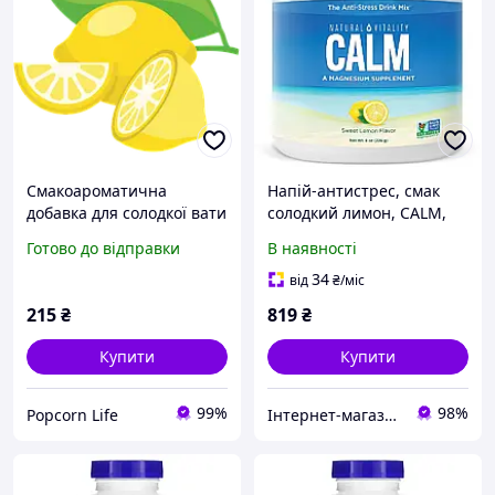
Смакоароматична
Напій-антистрес, смак
добавка для солодкої вати
солодкий лимон, CALM,
зі смаком Лимон 250г
The Anti-Stress Drink Mix,
Готово до відправки
В наявності
Natural Vitality, 226 гр
34
від
₴
/міс
215
₴
819
₴
Купити
Купити
99%
98%
Popcorn Life
Інтернет-магазин спортивного харчування у Вінниці «Kings Nutrition»