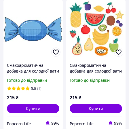
Смакоароматична
Смакоароматична
добавка для солодкої вати
добавка для солодкої вати
зі смаком Бабл гам 250г
зі смаком Тутті-Фрутті
Готово до відправки
Готово до відправки
250г
5.0
(1)
215
₴
215
₴
Купити
Купити
99%
99%
Popcorn Life
Popcorn Life