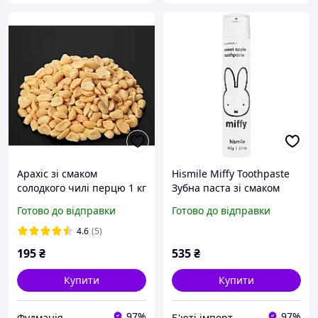
Арахіс зі смаком
Hismile Miffy Toothpaste
солодкого чилі перцю 1 кг
Зубна паста зі смаком
солодкого яблука, 60 г
Готово до відправки
Готово до відправки
4.6
(5)
195
₴
535
₴
Купити
Купити
97%
97%
Фудманія
Б'юті імпорт