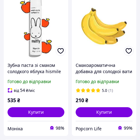
Зубна паста зі смаком
Смакоароматична
солодкого яблука hismile
добавка для солодкої вати
Miffy Toothpaste 60 г
зі смаком Банан 250г
Готово до відправки
Готово до відправки
54
від
₴
/міс
5.0
(1)
535
₴
210
₴
Купити
Купити
98%
99%
Моніка
Popcorn Life