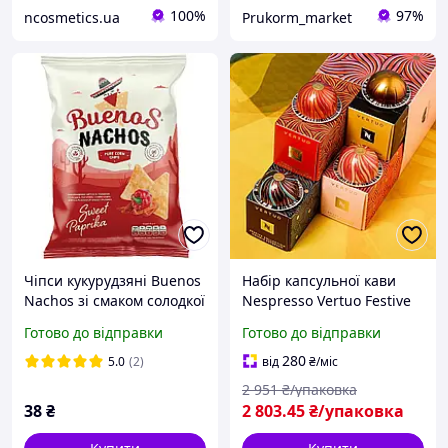
100%
97%
ncosmetics.ua
Prukorm_market
Чіпси кукурудзяні Buenos
Набір капсульної кави
Nachos зі смаком солодкої
Nespresso Vertuo Festive
паприки
Discovery Солодка
Готово до відправки
Готово до відправки
подорож смаку (Limited
Edition), 40 капсул
280
5.0
(2)
від
₴
/міс
2 951
₴/упаковка
38
₴
2 803
.45
₴/упаковка