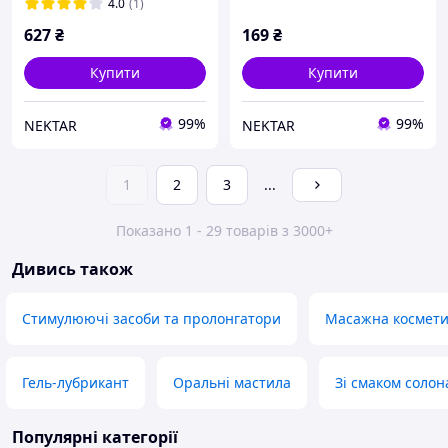
дерева
пряний аромат
4.0
(1)
627
₴
169
₴
Купити
Купити
99%
99%
NEKTAR
NEKTAR
1
2
3
...
Показано 1 - 29 товарів з 3000+
Дивись також
Стимулюючі засоби та пролонгатори
Масажна косметик
Гель-лубрикант
Оральні мастила
Зі смаком солон
Популярні категорії