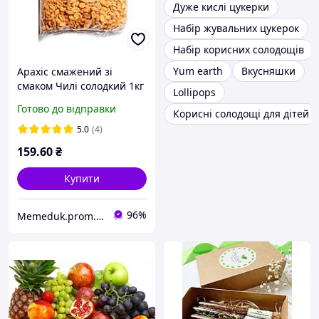
Дуже кислі цукерки
Набір жувальних цукерок
Набір корисних солодощів
Yum earth
Вкусняшки
Арахіс смажений зі
смаком Чилі солодкий 1кг
Lollipops
(10шт/ящ)
Готово до відправки
Корисні солодощі для дітей
5.0
(4)
159
.60
₴
Купити
96%
Memeduk.prom.ua