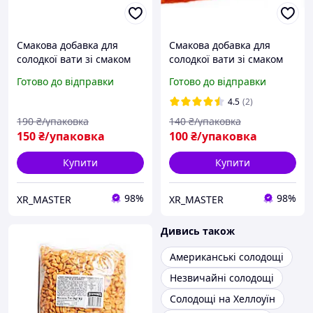
Смакова добавка для
Смакова добавка для
солодкої вати зі смаком
солодкої вати зі смаком
Карамелі та Капучіно
Лохини ( Голубіки )
Готово до відправки
Готово до відправки
4.5
(2)
190
₴/упаковка
140
₴/упаковка
150
₴/упаковка
100
₴/упаковка
Купити
Купити
98%
98%
XR_MASTER
XR_MASTER
Дивись також
Американські солодощі
Незвичайні солодощі
Солодощі на Хеллоуїн