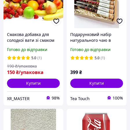
Смакова добавка для
Подарунковий набір
солодкої вати зі смаком
натурального чаю в
Жуйки
пробірках на 5 смаків
Готово до відправки
Готово до відправки
"Солодкий"
5.0
(1)
5.0
(1)
190
₴/упаковка
150
₴/упаковка
399
₴
Купити
Купити
98%
100%
XR_MASTER
Tea Touch