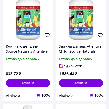
Комплекс для дітей
Уважна дитина, Attentive
Source Naturals Attentive
Child, Source Naturals,
Child смак солодкий, 60
смак солодкий, 120
Готово до відправки
Готово до відправки
жувальних таблеток
жувальних таблеток yY.
264
від
₴
/міс
832
.72
₴
1 586
.48
₴
Купити
Купити
100%
100%
Vitalavka
Vitalavka