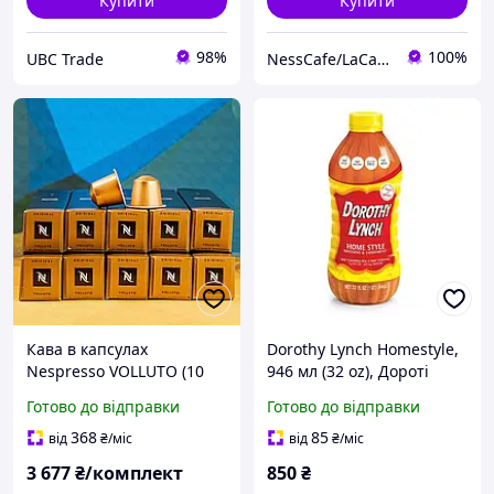
Купити
Купити
98%
100%
UBC Trade
NessCafe/LaCafeine
Кава в капсулах
Dorothy Lynch Homestyle,
Nespresso VOLLUTO (10
946 мл (32 oz), Дороті
тубів) солодкий
Лінч -заправка для
Готово до відправки
Готово до відправки
фруктовий смак
салатів та страв із
солодко-пряним смаком.
368
85
від
₴
/міс
від
₴
/міс
3 677
₴/комплект
850
₴