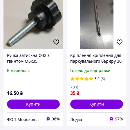
Ручка затискна Ø42 з
Кріплення кріплення для
гвинтом М6х35
паркувального бар'єру 30
см велопарковки
В наявності
Готово до відправки
шпилька цвях
5.0
(5)
70
₴
16
.50
₴
35
₴
Купити
Купити
98%
97%
ФОП Морозов Ю.О.
Лодза