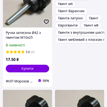
Гвинт м4
Гвинт-баранчик
Гвинти латунні
Гвинт
Єврогвинти
Гвинт м8
Гвинти з внутрішніми шест
Ручка затискна Ø42 з
гвинтом М10х25
Гвинт меблевий з плоскою г
В наявності
5.0
(1)
17
.50
₴
Купити
98%
ФОП Морозов Ю.О.