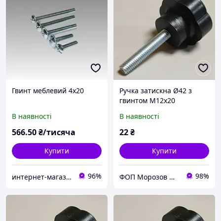
Гвинт меблевий 4х20
Ручка затискна Ø42 з
гвинтом М12х20
В наявності
В наявності
566
.50
₴/тисяча
22
₴
Купити
Купити
96%
98%
интернет-магазин Zamok911
ФОП Морозов Ю.О.