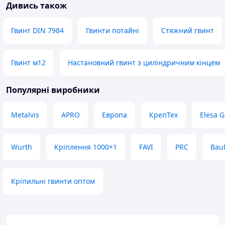
Дивись також
Гвинт DIN 7984
Гвинти потайні
Стяжний гвинт
Гвинт м12
Настановний гвинт з циліндричним кінцем
Популярні виробники
Metalvis
APRO
Европа
КрепТех
Elesa G
Wurth
Кріплення 1000+1
FAVI
PRC
Bauf
Кріпильні гвинти оптом