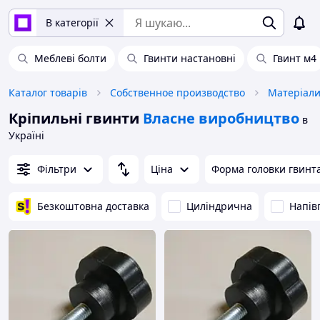
В категорії
Меблеві болти
Гвинти настановні
Гвинт м4
Каталог товарів
Собственное производство
Матеріали
Кріпильні гвинти
Власне виробництво
в
Україні
Фільтри
Ціна
Форма головки гвинт
Безкоштовна доставка
Циліндрична
Напів