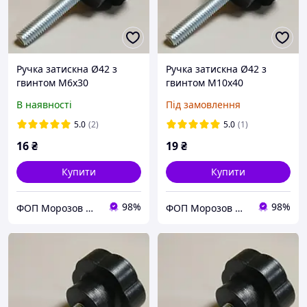
Ручка затискна Ø42 з
Ручка затискна Ø42 з
гвинтом М6х30
гвинтом М10х40
В наявності
Під замовлення
5.0
(2)
5.0
(1)
16
₴
19
₴
Купити
Купити
98%
98%
ФОП Морозов Ю.О.
ФОП Морозов Ю.О.