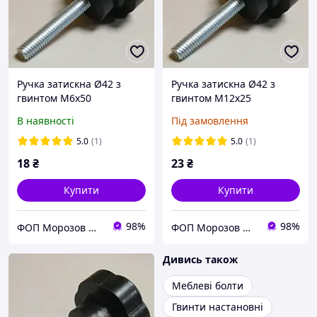
Ручка затискна Ø42 з
Ручка затискна Ø42 з
гвинтом М6х50
гвинтом М12х25
В наявності
Під замовлення
5.0
(1)
5.0
(1)
18
₴
23
₴
Купити
Купити
98%
98%
ФОП Морозов Ю.О.
ФОП Морозов Ю.О.
Дивись також
Меблеві болти
Гвинти настановні