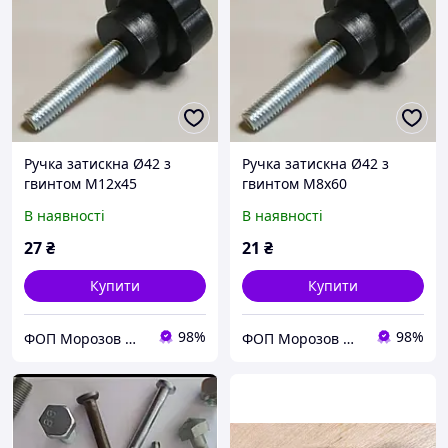
Ручка затискна Ø42 з
Ручка затискна Ø42 з
гвинтом М12х45
гвинтом М8х60
В наявності
В наявності
27
₴
21
₴
Купити
Купити
98%
98%
ФОП Морозов Ю.О.
ФОП Морозов Ю.О.