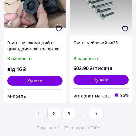
Гвинт високоміцний із
Гвинт меблевий 4х25
циліндричною головкою
під шестигранний ключ
В наявності
В наявності
міцність
602
.90
₴/тисяча
від
16
₴
Купити
Купити
96%
интернет-магазин Zamok911
М-Крепь
1
2
3
...
Показано 1 - 29 товарів з 200+