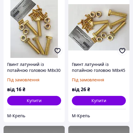
Гвинт латунний із
Гвинт латунний із
потайною головою М8х30
потайною головою М8х45
ГОСТ 17475-80 латунний
ГОСТ 17475-80 латунний
Під замовлення
Під замовлення
сплав Л63
сплав Л63
від
16
₴
від
26
₴
Купити
Купити
М-Крепь
М-Крепь