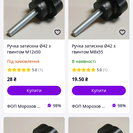
Ручка затискна Ø42 з
Ручка затискна Ø42 з
гвинтом М12х50
гвинтом М8х55
Під замовлення
В наявності
5.0
(1)
5.0
(1)
28
₴
19
.50
₴
Купити
Купити
98%
98%
ФОП Морозов Ю.О.
ФОП Морозов Ю.О.