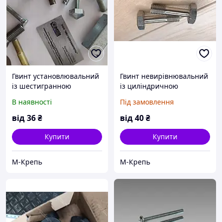
Гвинт установлювальний
Гвинт невирівнювальний
із шестигранною
із циліндричною
головкою ГОСТ 1481-93
головкою з накаткою
В наявності
Під замовлення
від
36
₴
від
40
₴
Купити
Купити
М-Крепь
М-Крепь