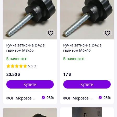
Ручка затискна Ø42 з
Ручка затискна Ø42 з
гвинтом М8х65
гвинтом М6х40
В наявності
В наявності
5.0
(1)
20
.50
₴
17
₴
Купити
Купити
98%
98%
ФОП Морозов Ю.О.
ФОП Морозов Ю.О.