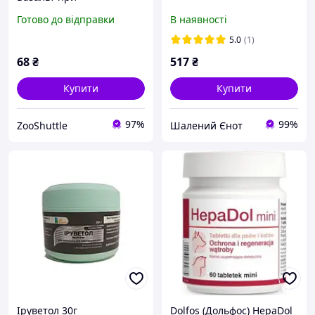
захворюваннях шкіри у
Готово до відправки
В наявності
тварин (крім котів)
5.0
(1)
68
₴
517
₴
Купити
Купити
97%
99%
ZooShuttle
Шалений Єнот
Іруветол 30г
Dolfos (Дольфос) HepaDol