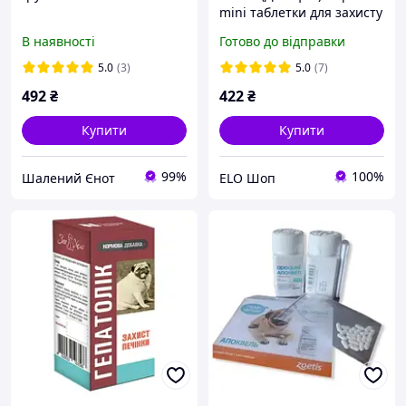
mini таблетки для захисту
й регенерації печінки для
В наявності
Готово до відправки
собак і котів - 60 табл.
5.0
(3)
5.0
(7)
492
₴
422
₴
Купити
Купити
99%
100%
Шалений Єнот
ELO Шоп