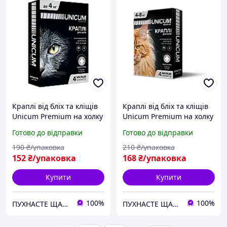
Краплі від бліх та кліщів
Краплі від бліх та кліщів
Unicum Premium на холку
Unicum Premium на холку
для котів до 4 кг
для котів 4-8 кг
Готово до відправки
Готово до відправки
(імідаклоприд)
(імідаклоприд)
190
₴/упаковка
210
₴/упаковка
152
₴/упаковка
168
₴/упаковка
Купити
Купити
100%
100%
ПУХНАСТЕ ЩАСТЯ
ПУХНАСТЕ ЩАСТЯ