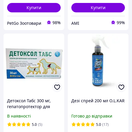
Купити
Купити
98%
99%
PetGo Зоотовари
АМІ
Детоксол Табс 300 мг,
Дезі спрей 200 мл O.L.KAR
гепатопротектор для
собак і котів (цироз
В наявності
Готово до відправки
печінки, гепатит,
енцефалопатія), 30
5.0
(5)
5.0
(17)
таблеток