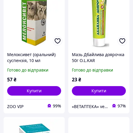
Мелоксивет (оральний)
Мазь Дбайлива доярочка
суспензія, 10 мл
50г O.L.KAR
Готово до відправки
Готово до відправки
57
₴
23
₴
Купити
Купити
99%
97%
ZOO VIP
«ВЕТАПТЕКА» vetapteka.vinnica.ua