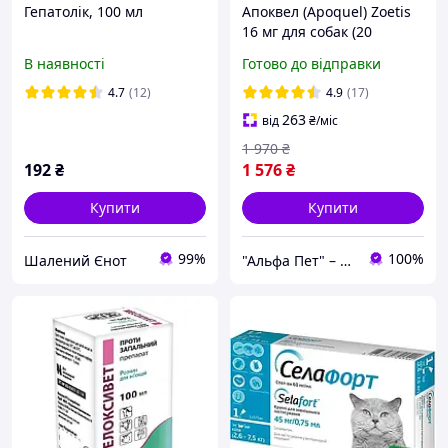
Гепатолік, 100 мл
Апоквел (Apoquel) Zoetis
16 мг для собак (20
таблеток) до 02.2028
В наявності
Готово до відправки
4.7
(12)
4.9
(17)
263
від
₴
/міс
1 970
₴
192
₴
1 576
₴
Купити
Купити
99%
100%
Шалений Єнот
"Альфа Пет" – здоров’я та щастя тварин щодня