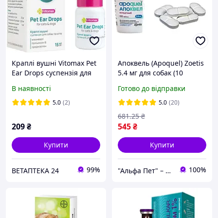
Краплі вушні Vitomax Pet
Апоквель (Apoquel) Zoetis
Ear Drops суспензія для
5.4 мг для собак (10
лікування зовнішнього
таблеток) до 01.2028
В наявності
Готово до відправки
отиту у кішок і собак, 15
мл
5.0
(2)
5.0
(20)
681
.25
₴
209
₴
545
₴
Купити
Купити
99%
100%
ВЕТАПТЕКА 24
"Альфа Пет" – здоров’я та щастя тварин щодня