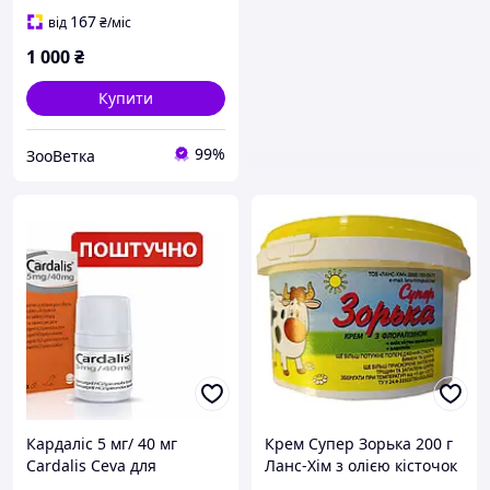
167
від
₴
/міс
1 000
₴
Купити
99%
ЗооВетка
Кардаліс 5 мг/ 40 мг
Крем Супер Зорька 200 г
Cardalis Ceva для
Ланс-Хім з олією кісточок
лікування серцевої
виниграду та алантоїном