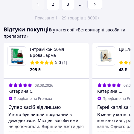
1
2
3
...
Показано 1 - 29 товарів з 8000+
Відгуки покупців
у категорії «Ветеринарні засоби та
препарати»
Інтрамікон 50мл
Цифлод
Бровафарма
5.0
(1)
295
₴
48
₴
08.08.2026
08.08
Катерина С.
Катерина С.
Придбано на Prom.ua
Придбано на Pro
Супер засіб від лишаю
Гарні каплі за т
У кота був лишай поєднаний з
В мене у котів ча
демодекозом. Місцеві засоби вже
кон'юнктивіт, ра
не допомогали. Вирішили взяти для
каплі. Одного разу ветеринар
внутрішнього застосування.
виписав ці краплі.