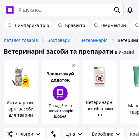
Симпарика тріо
Бравекто
Івермектин
Каталог товарів
Зоотовари
Ветеринарія
Ветерина
Ветеринарні засоби та препарати
в Україні
Завантажуй
додаток
Ветеринарні
Антипаразит
Мазі
Понад 3 млн
антибіотики
арні засоби
нових товарів
тва
та
для тварин
щодня
антимікробні
препарати
Фільтри
Ціна
Виробник
Кра