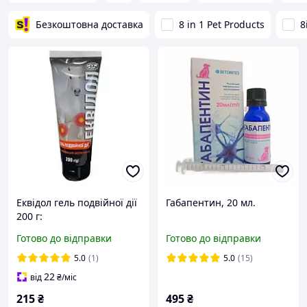
Безкоштовна доставка
8 in 1 Pet Products
8
Еквідол гель подвійної дії
Габапентин, 20 мл.
200 г:
Готово до відправки
Готово до відправки
5.0
(1)
5.0
(15)
22
від
₴
/міс
215
₴
495
₴