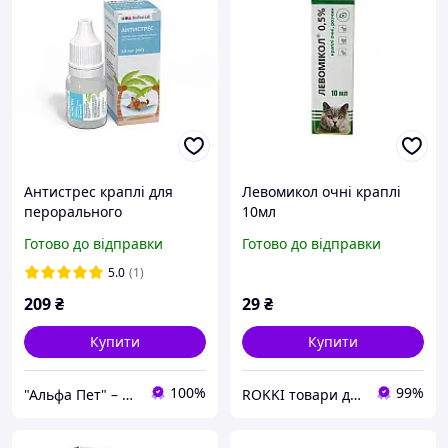
Антистрес краплі для
Левомикол очні краплі
перорального
10мл
застосування 10 мл
Готово до відправки
Готово до відправки
5.0
(1)
209
₴
29
₴
Купити
Купити
100%
99%
"Альфа Пет" – здоров’я та щастя тварин щодня
ROKKI товари для тварин