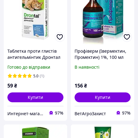
Таблетка проти глистів
Профіверм (Івермектин,
антигельмінтик Дронтал
Промектин) 1%, 100 мл
Drontal Bayer для кішок 1
ін'єкц.
Готово до відправки
В наявності
табл.
5.0
(1)
59
₴
156
₴
Купити
Купити
97%
97%
Интернет-магазин "ZooSimba"
ВетАгроЗахист