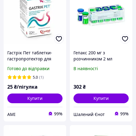
Гастрік Пет таблетки-
Гепакс 200 мг з
гастропротектор для
розчинником 2 мл
собак і котів уп/30 таб.
Готово до відправки
В наявності
5.0
(1)
25
₴/пігулка
302
₴
Купити
Купити
99%
99%
АМІ
Шалений Єнот