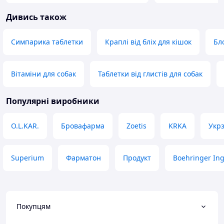
Розрахували дозу залежно від ваги.
проходить. Дуже
Дивись також
Треба приймати курсом, має
Купляю вже не пе
накопичувальний ефект
і якості топ за св
Переваги
Переваги
Симпарика таблетки
Краплі від бліх для кішок
Бл
Якість. Результат
Ціна
Недоліки
Недоліки
Немає
Немає
Вітаміни для собак
Таблетки від глистів для собак
Популярні виробники
O.L.KAR.
Бровафарма
Zoetis
KRKA
Укр
Superium
Фарматон
Продукт
Boehringer In
Покупцям