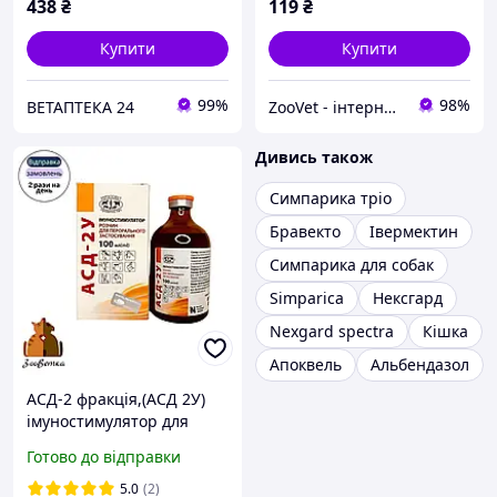
438
₴
119
₴
Купити
Купити
99%
98%
ВЕТАПТЕКА 24
ZooVet - інтернет зоомагазин самих низьких цін - Zoovetbaza.com.ua
Дивись також
Симпарика тріо
Бравекто
Івермектин
Симпарика для собак
Simparica
Нексгард
Nexgard spectra
Кішка
Апоквель
Альбендазол
АСД-2 фракція,(АСД 2У)
імуностимулятор для
внутрішнього
Готово до відправки
застосування, флакон 100
мл
5.0
(2)