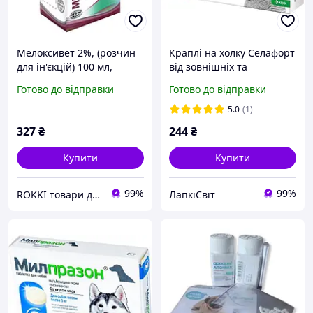
Мелоксивет 2%, (розчин
Краплі на холку Селафорт
для ін'єкцій) 100 мл,
від зовнішніх та
протизапальний та
внутрішніх паразитів для
Готово до відправки
Готово до відправки
аналгетичний засіб для
котів вагою 2.6-7.5 кг 1
тварин
піпетка.
5.0
(1)
327
₴
244
₴
Купити
Купити
99%
99%
ROKKI товари для тварин
ЛапкіСвіт