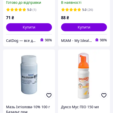
Готово до відправки
В наявності
недостатності у собак,
поштучно
5.0
(1)
5.0
(26)
71
₴
88
₴
Купити
Купити
98%
98%
CatDog — все для домашніх тварин 💙💛
MIAM - My Ideal Animal Market
Мазь Іхтіолова-10% 100 г
Дуксо Мус ПІО 150 мл
Базальт при