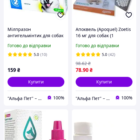
Мілпразон
Апоквель (Apoquel) Zoetis
антигельмінтик для собак
16 мг для собак (1
більше 5 кг 12,5 мг (1
таблетка) до 02.2028
Готово до відправки
Готово до відправки
таблетка)
5.0
(10)
5.0
(42)
98
.62
₴
159
₴
78
.90
₴
Купити
Купити
100%
100%
"Альфа Пет" – здоров’я та щастя тварин щодня
"Альфа Пет" – здоров’я та щастя тварин щодня